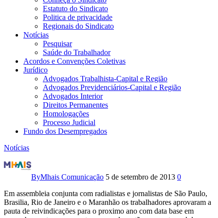
Estatuto do Sindicato
Politica de privacidade
Regionais do Sindicato
Notícias
Pesquisar
Saúde do Trabalhador
Acordos e Convenções Coletivas
Jurídico
Advogados Trabalhista-Capital e Região
Advogados Previdenciários-Capital e Região
Advogados Interior
Direitos Permanentes
Homologações
Processo Judicial
Fundo dos Desempregados
Notícias
Trabalhadores
da
By
Mhais Comunicação
5 de setembro de 2013
0
EBC
Em assembleia conjunta com radialistas e jornalistas de São Paulo,
Brasilia, Rio de Janeiro e o Maranhão os trabalhadores aprovaram a
realizam
pauta de reivindicações para o proximo ano com data base em