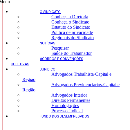
Menu
O SINDICATO
Conheça a Diretoria
Conheça o Sindicato
Estatuto do Sindicato
Politica de privacidade
Regionais do Sindicato
NOTÍCIAS
Pesquisar
Saúde do Trabalhador
ACORDOS E CONVENÇÕES
COLETIVAS
JURÍDICO
Advogados Trabalhista-Capital e
Região
Advogados Previdenciários-Capital e
Região
Advogados Interior
Direitos Permanentes
Homologações
Processo Judicial
FUNDO DOS DESEMPREGADOS