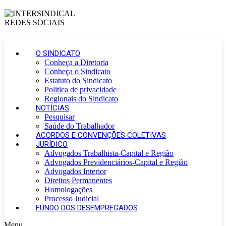
O SINDICATO
Conheça a Diretoria
Conheça o Sindicato
Estatuto do Sindicato
Politica de privacidade
Regionais do Sindicato
NOTÍCIAS
Pesquisar
Saúde do Trabalhador
ACORDOS E CONVENÇÕES COLETIVAS
JURÍDICO
Advogados Trabalhista-Capital e Região
Advogados Previdenciários-Capital e Região
Advogados Interior
Direitos Permanentes
Homologações
Processo Judicial
FUNDO DOS DESEMPREGADOS
Menu