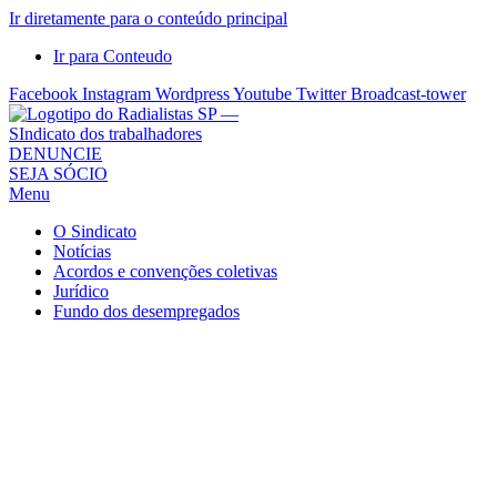
Ir diretamente para o conteúdo principal
Ir para Conteudo
Facebook
Instagram
Wordpress
Youtube
Twitter
Broadcast-tower
Sindicato
DENUNCIE
SEJA SÓCIO
dos
Menu
Radialistas
de
O Sindicato
São
Notícias
Acordos e convenções coletivas
Paulo
Jurídico
–
Fundo dos desempregados
Sindicato
dos
Radialistas
...