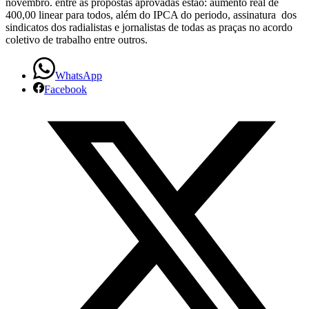
novembro. entre as propostas aprovadas estão: aumento real de
assembleia
400,00 linear para todos, além do IPCA do periodo, assinatura dos
sindicatos dos radialistas e jornalistas de todas as praças no acordo
em
coletivo de trabalho entre outros.
todas
WhatsApp
Facebook
as
praças