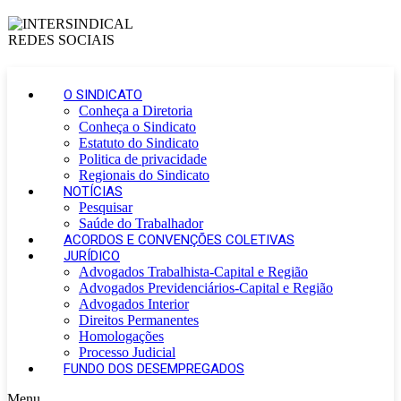
O SINDICATO
Conheça a Diretoria
Conheça o Sindicato
Estatuto do Sindicato
Politica de privacidade
Regionais do Sindicato
NOTÍCIAS
Pesquisar
Saúde do Trabalhador
ACORDOS E CONVENÇÕES COLETIVAS
JURÍDICO
Advogados Trabalhista-Capital e Região
Advogados Previdenciários-Capital e Região
Advogados Interior
Direitos Permanentes
Homologações
Processo Judicial
FUNDO DOS DESEMPREGADOS
Menu