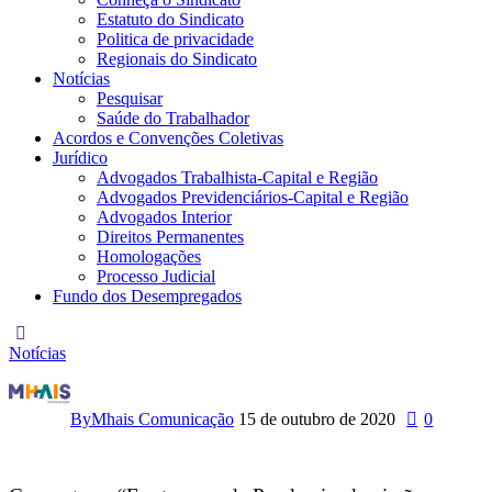
Estatuto do Sindicato
Politica de privacidade
Regionais do Sindicato
Notícias
Pesquisar
Saúde do Trabalhador
Acordos e Convenções Coletivas
Jurídico
Advogados Trabalhista-Capital e Região
Advogados Previdenciários-Capital e Região
Advogados Interior
Direitos Permanentes
Homologações
Processo Judicial
Fundo dos Desempregados
Notícias
Sindicato
transmite
By
Mhais Comunicação
15 de outubro de 2020
0
“live”