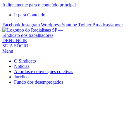
Ir diretamente para o conteúdo principal
Ir para Conteudo
Facebook
Instagram
Wordpress
Youtube
Twitter
Broadcast-tower
Sindicato
DENUNCIE
SEJA SÓCIO
dos
Menu
Radialistas
de
O Sindicato
São
Notícias
Acordos e convenções coletivas
Paulo
Jurídico
–
Fundo dos desempregados
Sindicato
dos
Radialistas
...