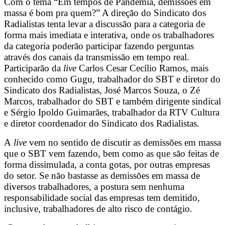
sobre
Com o tema “Em tempos de Pandemia, demissões em
massa é bom pra quem?” A direção do Sindicato dos
demissões
Radialistas tenta levar a discussão para a categoria de
forma mais imediata e interativa, onde os trabalhadores
em
da categoria poderão participar fazendo perguntas
através dos canais da transmissão em tempo real.
massa
Participarão da
live
Carlos Cesar Cecílio Ramos, mais
nas
conhecido como Gugu, trabalhador do SBT e diretor do
Sindicato dos Radialistas, José Marcos Souza, o Zé
emissoras
Marcos, trabalhador do SBT e também dirigente sindical
e Sérgio Ipoldo Guimarães, trabalhador da RTV Cultura
de
e diretor coordenador do Sindicato dos Radialistas.
TV
A
live
vem no sentido de discutir as demissões em massa
que o SBT vem fazendo, bem como as que são feitas de
forma dissimulada, a conta gotas, por outras empresas
do setor. Se não bastasse as demissões em massa de
diversos trabalhadores, a postura sem nenhuma
responsabilidade social das empresas tem demitido,
inclusive, trabalhadores de alto risco de contágio.