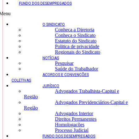
FUNDO DOS DESEMPREGADOS
Menu
O SINDICATO
Conheça a Diretoria
Conheça o Sindicato
Estatuto do Sindicato
Politica de privacidade
Regionais do Sindicato
NOTÍCIAS
Pesquisar
Saúde do Trabalhador
ACORDOS E CONVENÇÕES
COLETIVAS
JURÍDICO
Advogados Trabalhista-Capital e
Região
Advogados Previdenciários-Capital e
Região
Advogados Interior
Direitos Permanentes
Homologações
Processo Judicial
FUNDO DOS DESEMPREGADOS