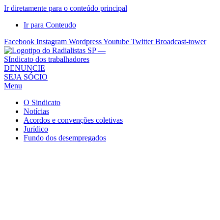
Ir diretamente para o conteúdo principal
Ir para Conteudo
Facebook
Instagram
Wordpress
Youtube
Twitter
Broadcast-tower
Sindicato
DENUNCIE
SEJA SÓCIO
dos
Menu
Radialistas
de
O Sindicato
São
Notícias
Acordos e convenções coletivas
Paulo
Jurídico
–
Fundo dos desempregados
Sindicato
dos
Radialistas
...