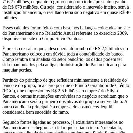
716,7 milhões, enquanto o grupo como um todo apresentou ganho
teria
de R$ 678 milhões. Ou seja, considerando o intervalo inteiro, sem a
instituição financeira, o resultado teria sido negativo em quase R$ 40
prejuízo
milhões.
Esses cálculos foram feitos com base nos balanços colocados no site
do Panamericano e no Relatório Anual referente ao exercício 2009,
disponível no site do Grupo Silvio Santos.
É preciso ressaltar que a descoberta do rombo de R$ 2,5 bilhões no
Panamericano colocou em dúvida toda a contabilidade do banco.
Como lembra um analista do setor bancário, os dados podem ter
sido manipulados pela antiga administração do Panamericano para
maquiar perdas.
Partindo do princípio de que refletiam minimamente a realidade do
banco e do grupo, fica claro por que o Fundo Garantidor de Crédito
(FGC), que emprestou os R$ 2,5 bilhões ao empresário Silvio
Santos, e outras instituições envolvidas no negócio acreditam que o
Panamericano será o primeiro dos ativos do grupo a ser vendido. A
outra candidata principal é a empresa de cosméticos Jequiti,
considerada bem sucedida do ramo.
Segundo fontes ligadas ao processo, já existiriam interessados no
Panamericano – chegou-se a falar que seriam cinco. No entanto,
outra pessoa ligada às negociações pondera que Silvio Santos não