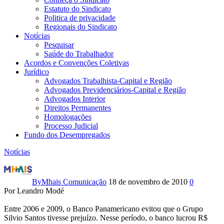
Estatuto do Sindicato
Politica de privacidade
Regionais do Sindicato
Notícias
Pesquisar
Saúde do Trabalhador
Acordos e Convenções Coletivas
Jurídico
Advogados Trabalhista-Capital e Região
Advogados Previdenciários-Capital e Região
Advogados Interior
Direitos Permanentes
Homologações
Processo Judicial
Fundo dos Desempregados
Notícias
Sem
Panamericano,
By
Mhais Comunicação
18 de novembro de 2010
0
Por Leandro Modé
Grupo
Entre 2006 e 2009, o Banco Panamericano evitou que o Grupo
SS
Silvio Santos tivesse prejuízo. Nesse período, o banco lucrou R$