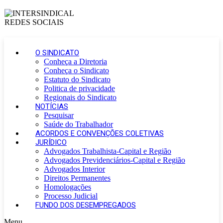
O SINDICATO
Conheça a Diretoria
Conheça o Sindicato
Estatuto do Sindicato
Politica de privacidade
Regionais do Sindicato
NOTÍCIAS
Pesquisar
Saúde do Trabalhador
ACORDOS E CONVENÇÕES COLETIVAS
JURÍDICO
Advogados Trabalhista-Capital e Região
Advogados Previdenciários-Capital e Região
Advogados Interior
Direitos Permanentes
Homologações
Processo Judicial
FUNDO DOS DESEMPREGADOS
Menu