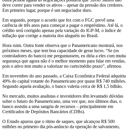
deve correr para vender os ativos – apesar da pressão dos credores.
Em primeiro lugar, porque é um negociador duro.
Em segundo, porque o acordo que fez com o FGC prevê uma
carência de três anos para começar a pagar o empréstimo. Até lá, o
crédito será corrigido apenas pela variação do IGP-M, o índice de
inflação que corrige a maioria dos aluguéis no Brasil.
Hora ruim. Outra fonte observa que o Panamericano mostrará, nos
próximos meses, que tem boa capacidade de gerar lucro. “Se (os
controladores do banco) me perguntassem, eu diria a eles com muita
segurança que agora não é o melhor momento para falar em vendas,
pois o ativo tem muito a valorizar no curto/médio prazo”, afirmou.
Em novembro do ano passado, a Caixa Econômica Federal adquiriu
49% do capital votante do Panamericano por quase R$ 740 milhões.
Segundo aquela avaliação, o banco valeria cerca de R$ 1,5 bilhão.
No mercado, muitos analistas e investidores têm levantado dúvidas
sobre o futuro do Panamericano, uma vez que, nos últimos dias, o
banco assistiu a uma sangria de recursos – principalmente em
Certificados de Depósitos Bancários (CDBs).
O Estado apurou que o ritmo de saques, que alcançou R$ 500
milhões no primeiro dia pós-anúncio da operação de salvamento,