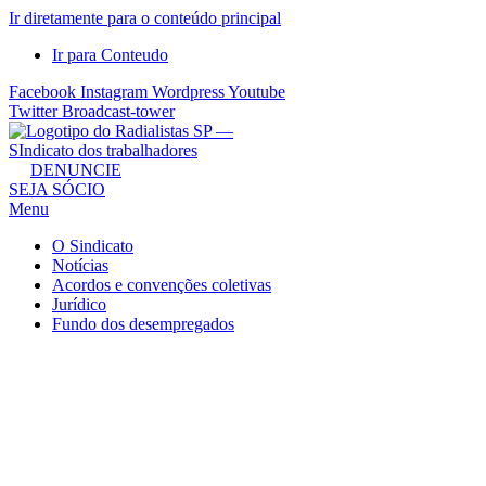
Ir diretamente para o conteúdo principal
Ir para Conteudo
Facebook
Instagram
Wordpress
Youtube
Twitter
Broadcast-tower
Sindicato
DENUNCIE
SEJA SÓCIO
dos
Menu
Radialistas
de
O Sindicato
São
Notícias
Acordos e convenções coletivas
Paulo
Jurídico
–
Fundo dos desempregados
Sindicato
dos
Radialistas
...