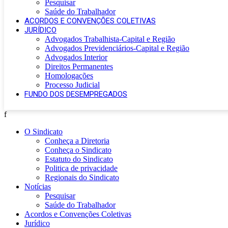
Pesquisar
Saúde do Trabalhador
ACORDOS E CONVENÇÕES COLETIVAS
JURÍDICO
Advogados Trabalhista-Capital e Região
Advogados Previdenciários-Capital e Região
Advogados Interior
Direitos Permanentes
Homologações
Processo Judicial
FUNDO DOS DESEMPREGADOS
f
O Sindicato
Conheça a Diretoria
Conheça o Sindicato
Estatuto do Sindicato
Politica de privacidade
Regionais do Sindicato
Notícias
Pesquisar
Saúde do Trabalhador
Acordos e Convenções Coletivas
Jurídico