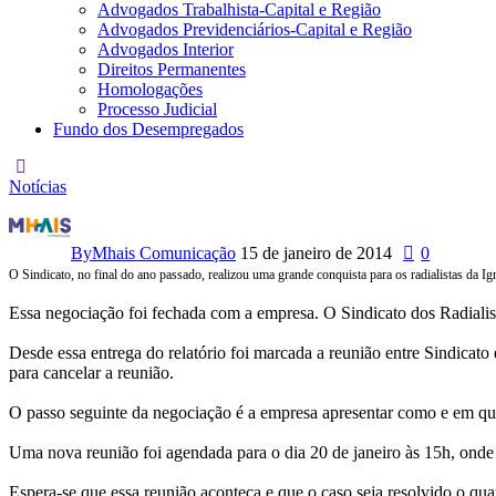
Advogados Trabalhista-Capital e Região
Advogados Previdenciários-Capital e Região
Advogados Interior
Direitos Permanentes
Homologações
Processo Judicial
Fundo dos Desempregados
Notícias
Representantes
da
By
Mhais Comunicação
15 de janeiro de 2014
0
O Sindicato, no final do ano passado, realizou uma grande conquista para os radialistas da I
Igreja
Essa negociação foi fechada com a empresa. O Sindicato dos Radialista
Mundial
Desde essa entrega do relatório foi marcada a reunião entre Sindicat
adiam
para cancelar a reunião.
reunião
O passo seguinte da negociação é a empresa apresentar como e em que
Uma nova reunião foi agendada para o dia 20 de janeiro às 15h, onde
Espera-se que essa reunião aconteça e que o caso seja resolvido o qua