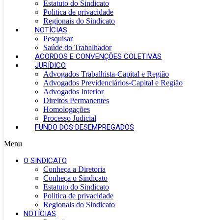
Estatuto do Sindicato
Politica de privacidade
Regionais do Sindicato
NOTÍCIAS
Pesquisar
Saúde do Trabalhador
ACORDOS E CONVENÇÕES COLETIVAS
JURÍDICO
Advogados Trabalhista-Capital e Região
Advogados Previdenciários-Capital e Região
Advogados Interior
Direitos Permanentes
Homologações
Processo Judicial
FUNDO DOS DESEMPREGADOS
Menu
O SINDICATO
Conheça a Diretoria
Conheça o Sindicato
Estatuto do Sindicato
Politica de privacidade
Regionais do Sindicato
NOTÍCIAS