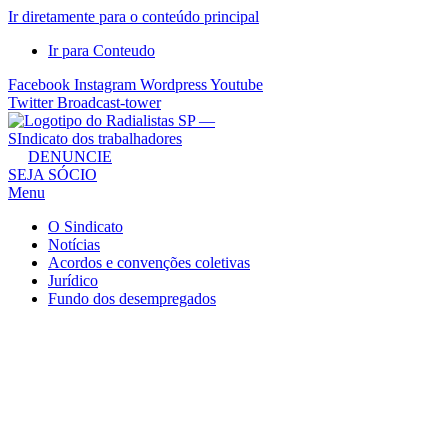
Ir diretamente para o conteúdo principal
Ir para Conteudo
Facebook
Instagram
Wordpress
Youtube
Twitter
Broadcast-tower
Sindicato
DENUNCIE
SEJA SÓCIO
dos
Menu
Radialistas
de
O Sindicato
São
Notícias
Acordos e convenções coletivas
Paulo
Jurídico
–
Fundo dos desempregados
Sindicato
dos
Radialistas
...