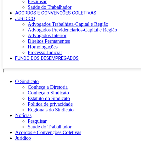
Pesquisar
Saúde do Trabalhador
ACORDOS E CONVENÇÕES COLETIVAS
JURÍDICO
Advogados Trabalhista-Capital e Região
Advogados Previdenciários-Capital e Região
Advogados Interior
Direitos Permanentes
Homologações
Processo Judicial
FUNDO DOS DESEMPREGADOS
f
O Sindicato
Conheça a Diretoria
Conheça o Sindicato
Estatuto do Sindicato
Politica de privacidade
Regionais do Sindicato
Notícias
Pesquisar
Saúde do Trabalhador
Acordos e Convenções Coletivas
Jurídico