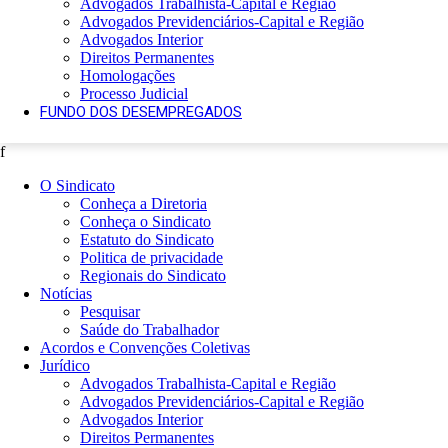
Advogados Trabalhista-Capital e Região
Advogados Previdenciários-Capital e Região
Advogados Interior
Direitos Permanentes
Homologações
Processo Judicial
FUNDO DOS DESEMPREGADOS
f
O Sindicato
Conheça a Diretoria
Conheça o Sindicato
Estatuto do Sindicato
Politica de privacidade
Regionais do Sindicato
Notícias
Pesquisar
Saúde do Trabalhador
Acordos e Convenções Coletivas
Jurídico
Advogados Trabalhista-Capital e Região
Advogados Previdenciários-Capital e Região
Advogados Interior
Direitos Permanentes