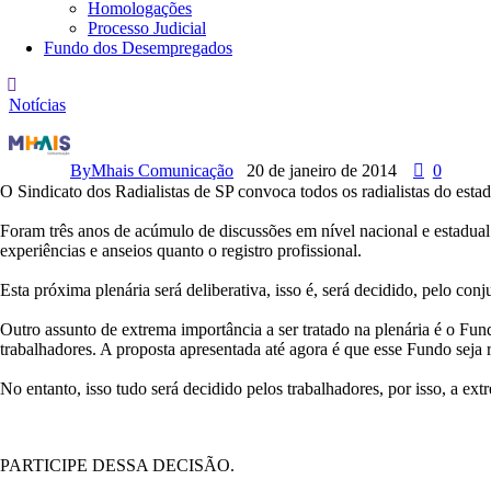
Homologações
Processo Judicial
Fundo dos Desempregados
Notícias
P
l
e
By
Mhais Comunicação
20 de janeiro de 2014
0
n
O Sindicato dos Radialistas de SP convoca todos os radialistas do estado 
á
r
Foram três anos de acúmulo de discussões em nível nacional e estadual.
i
experiências e anseios quanto o registro profissional.
a
E
Esta próxima plenária será deliberativa, isso é, será decidido, pelo co
s
t
Outro assunto de extrema importância a ser tratado na plenária é o Fu
a
trabalhadores. A proposta apresentada até agora é que esse Fundo sej
d
u
No entanto, isso tudo será decidido pelos trabalhadores, por isso, a ex
a
l
d
i
PARTICIPE DESSA DECISÃO.
s