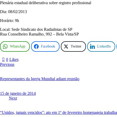
c
Plenária estadual deliberativa sobre registro profissional
u
t
Dia: 08/02/2013
i
r
Horário: 9h
á
Local: Sede Sindicato dos Radialistas de SP
r
Rua Conselheiro Ramalho, 992 – Bela Vista/SP
e
g
i
WhatsApp
Facebook
Twitter
LinkedIn
s
t
r
0
Likes
o
Navegação
Previous
p
de
r
Post
o
Representantes da Igreja Mundial adiam reunião
f
i
s
15 de janeiro de 2014
s
Next
i
o
n
“Unidos, jamais vencidos”: ato em 1º de fevereiro homenageia trabalha
a