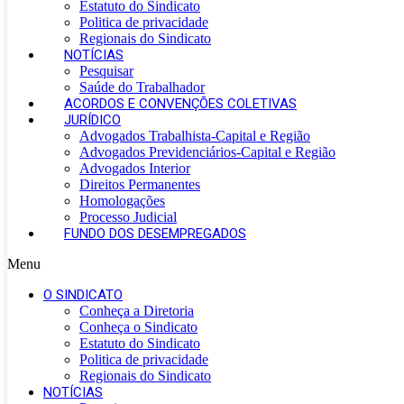
Estatuto do Sindicato
Politica de privacidade
Regionais do Sindicato
NOTÍCIAS
Pesquisar
Saúde do Trabalhador
ACORDOS E CONVENÇÕES COLETIVAS
JURÍDICO
Advogados Trabalhista-Capital e Região
Advogados Previdenciários-Capital e Região
Advogados Interior
Direitos Permanentes
Homologações
Processo Judicial
FUNDO DOS DESEMPREGADOS
Menu
O SINDICATO
Conheça a Diretoria
Conheça o Sindicato
Estatuto do Sindicato
Politica de privacidade
Regionais do Sindicato
NOTÍCIAS