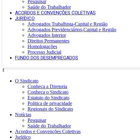
Pesquisar
Saúde do Trabalhador
ACORDOS E CONVENÇÕES COLETIVAS
JURÍDICO
Advogados Trabalhista-Capital e Região
Advogados Previdenciários-Capital e Região
Advogados Interior
Direitos Permanentes
Homologações
Processo Judicial
FUNDO DOS DESEMPREGADOS
f
O Sindicato
Conheça a Diretoria
Conheça o Sindicato
Estatuto do Sindicato
Politica de privacidade
Regionais do Sindicato
Notícias
Pesquisar
Saúde do Trabalhador
Acordos e Convenções Coletivas
Jurídico