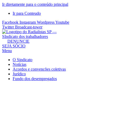
Ir diretamente para o conteúdo principal
Ir para Conteudo
Facebook
Instagram
Wordpress
Youtube
Twitter
Broadcast-tower
Sindicato
DENUNCIE
SEJA SÓCIO
dos
Menu
Radialistas
de
O Sindicato
São
Notícias
Acordos e convenções coletivas
Paulo
Jurídico
–
Fundo dos desempregados
Sindicato
dos
Radialistas
...