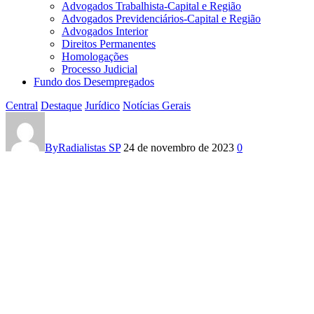
Advogados Trabalhista-Capital e Região
Advogados Previdenciários-Capital e Região
Advogados Interior
Direitos Permanentes
Homologações
Processo Judicial
Fundo dos Desempregados
Central
Destaque
Jurídico
Notícias Gerais
Relação
com
By
Radialistas SP
24 de novembro de 2023
0
nomes
dos
Substituídos
Habilitados
–
Processo