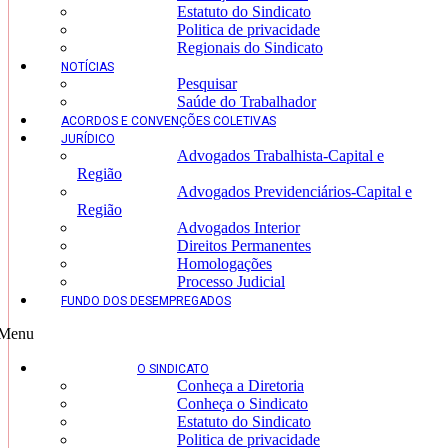
Estatuto do Sindicato
Politica de privacidade
Regionais do Sindicato
NOTÍCIAS
Pesquisar
Saúde do Trabalhador
ACORDOS E CONVENÇÕES COLETIVAS
JURÍDICO
Advogados Trabalhista-Capital e
Região
Advogados Previdenciários-Capital e
Região
Advogados Interior
Direitos Permanentes
Homologações
Processo Judicial
FUNDO DOS DESEMPREGADOS
Menu
O SINDICATO
Conheça a Diretoria
Conheça o Sindicato
Estatuto do Sindicato
Politica de privacidade