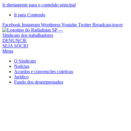
Ir diretamente para o conteúdo principal
Ir para Conteudo
Facebook
Instagram
Wordpress
Youtube
Twitter
Broadcast-tower
Sindicato
DENUNCIE
SEJA SÓCIO
dos
Menu
Radialistas
de
O Sindicato
São
Notícias
Acordos e convenções coletivas
Paulo
Jurídico
–
Fundo dos desempregados
Sindicato
dos
Radialistas
...