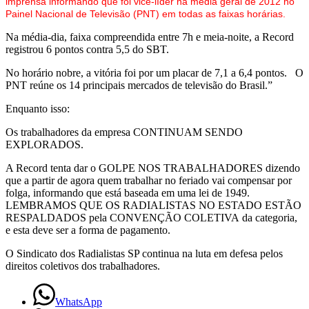
imprensa informando que foi vice-líder na média geral de 2012 no
em
Painel Nacional de Televisão (PNT) em todas as faixas horárias.
Na média-dia, faixa compreendida entre 7h e meia-noite, a Record
todo
registrou 6 pontos contra 5,5 do SBT.
o
No horário nobre, a vitória foi por um placar de 7,1 a 6,4 pontos. O
PNT reúne os 14 principais mercados de televisão do Brasil.”
Brasil
Enquanto isso:
no
Os trabalhadores da empresa CONTINUAM SENDO
ano
EXPLORADOS.
passado
A Record tenta dar o GOLPE NOS TRABALHADORES dizendo
que a partir de agora quem trabalhar no feriado vai compensar por
folga, informando que está baseada em uma lei de 1949.
LEMBRAMOS QUE OS RADIALISTAS NO ESTADO ESTÃO
RESPALDADOS pela CONVENÇÃO COLETIVA da categoria,
e esta deve ser a forma de pagamento.
O Sindicato dos Radialistas SP continua na luta em defesa pelos
direitos coletivos dos trabalhadores.
WhatsApp