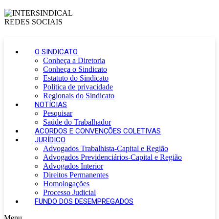
O SINDICATO
Conheça a Diretoria
Conheça o Sindicato
Estatuto do Sindicato
Politica de privacidade
Regionais do Sindicato
NOTÍCIAS
Pesquisar
Saúde do Trabalhador
ACORDOS E CONVENÇÕES COLETIVAS
JURÍDICO
Advogados Trabalhista-Capital e Região
Advogados Previdenciários-Capital e Região
Advogados Interior
Direitos Permanentes
Homologações
Processo Judicial
FUNDO DOS DESEMPREGADOS
Menu