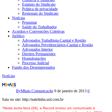
Estatuto do Sindicato
Politica de privacidade
Regionais do Sindicato
Notícias
Pesquisar
Saúde do Trabalhador
Acordos e Convenções Coletivas
Jurídico
Advogados Trabalhista-Capital e Região
Advogados Previdenciários-Capital e Região
Advogados Interior
Direitos Permanentes
Homologações
Processo Judicial
Fundo dos Desempregados
Notícias
Record
comemora
By
Mhais Comunicação
9 de janeiro de 2013
0
vice-
Saiu no site: http://natelinha.uol.com.br
liderança
“Nesta sexta-feira (04), a Record enviou um comunicado à