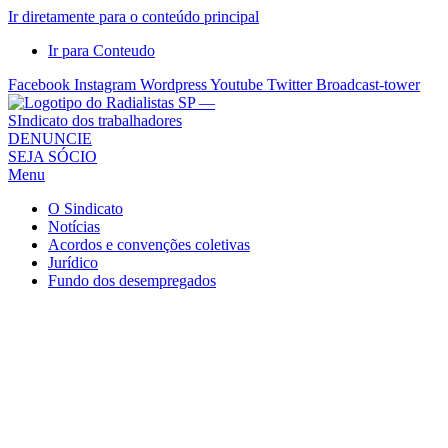
Ir diretamente para o conteúdo principal
Ir para Conteudo
Facebook
Instagram
Wordpress
Youtube
Twitter
Broadcast-tower
Sindicato
DENUNCIE
SEJA SÓCIO
dos
Menu
Radialistas
de
O Sindicato
São
Notícias
Acordos e convenções coletivas
Paulo
Jurídico
–
Fundo dos desempregados
Sindicato
dos
Radialistas
...