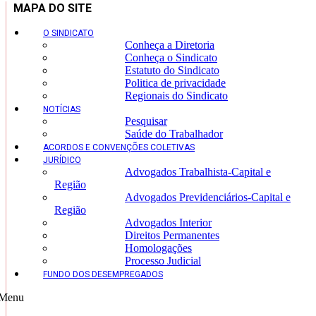
MAPA DO SITE
O SINDICATO
Conheça a Diretoria
Conheça o Sindicato
Estatuto do Sindicato
Politica de privacidade
Regionais do Sindicato
NOTÍCIAS
Pesquisar
Saúde do Trabalhador
ACORDOS E CONVENÇÕES COLETIVAS
JURÍDICO
Advogados Trabalhista-Capital e
Região
Advogados Previdenciários-Capital e
Região
Advogados Interior
Direitos Permanentes
Homologações
Processo Judicial
FUNDO DOS DESEMPREGADOS
Menu