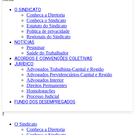
O SINDICATO
Conheça a Diretoria
Conheça o Sindicato
Estatuto do Sindicato
Politica de privacidade
Regionais do Sindicato
NOTÍCIAS
Pesquisar
Saúde do Trabalhador
ACORDOS E CONVENÇÕES COLETIVAS
JURÍDICO
Advogados Trabalhista-Capital e Região
Advogados Previdenciários-Capital e Região
Advogados Interior
Direitos Permanentes
Homologações
Processo Judicial
FUNDO DOS DESEMPREGADOS
f
O Sindicato
Conheça a Diretoria
Conheça o Sindicato