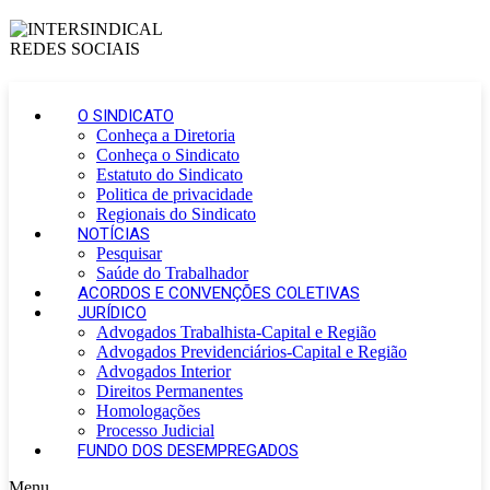
O SINDICATO
Conheça a Diretoria
Conheça o Sindicato
Estatuto do Sindicato
Politica de privacidade
Regionais do Sindicato
NOTÍCIAS
Pesquisar
Saúde do Trabalhador
ACORDOS E CONVENÇÕES COLETIVAS
JURÍDICO
Advogados Trabalhista-Capital e Região
Advogados Previdenciários-Capital e Região
Advogados Interior
Direitos Permanentes
Homologações
Processo Judicial
FUNDO DOS DESEMPREGADOS
Menu