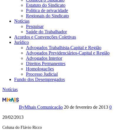
Estatuto do Sindicato
Politica de privacidade
Regionais do Sindicato
Notícias
Pesquisar
Saúde do Trabalhador
Acordos e Convenções Coletivas
Jurídico
Advogados Trabalhista-Capital e Região
Advogados Previdenciários-Capital e Região
Advogados Interior
Direitos Permanentes
Homologações
Processo Judicial
Fundo dos Desempregados
Notícias
RBS
vende
By
Mhais Comunicação
20 de fevereiro de 2013
0
Canal
20/02/2013
Rural
Coluna do Flávio Ricco