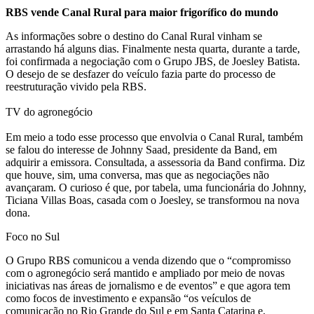
RBS vende Canal Rural para maior frigorífico do mundo
para
As informações sobre o destino do Canal Rural vinham se
maior
arrastando há alguns dias. Finalmente nesta quarta, durante a tarde,
foi confirmada a negociação com o Grupo JBS, de Joesley Batista.
frigorífico
O desejo de se desfazer do veículo fazia parte do processo de
reestruturação vivido pela RBS.
do
TV do agronegócio
mundo
Em meio a todo esse processo que envolvia o Canal Rural, também
se falou do interesse de Johnny Saad, presidente da Band, em
adquirir a emissora. Consultada, a assessoria da Band confirma. Diz
que houve, sim, uma conversa, mas que as negociações não
avançaram. O curioso é que, por tabela, uma funcionária do Johnny,
Ticiana Villas Boas, casada com o Joesley, se transformou na nova
dona.
Foco no Sul
O Grupo RBS comunicou a venda dizendo que o “compromisso
com o agronegócio será mantido e ampliado por meio de novas
iniciativas nas áreas de jornalismo e de eventos” e que agora tem
como focos de investimento e expansão “os veículos de
comunicação no Rio Grande do Sul e em Santa Catarina e,