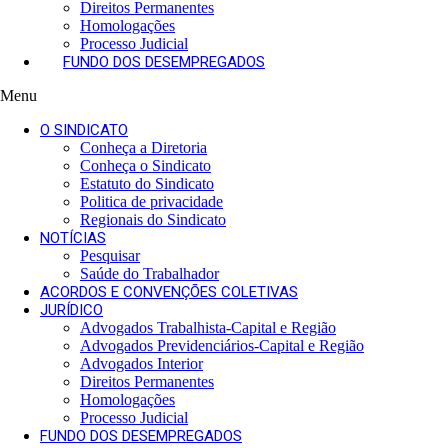
Direitos Permanentes
d
Homologações
o
Processo Judicial
s
FUNDO DOS DESEMPREGADOS
R
a
Menu
d
i
O SINDICATO
a
Conheça a Diretoria
l
Conheça o Sindicato
i
Estatuto do Sindicato
s
Politica de privacidade
t
Regionais do Sindicato
a
NOTÍCIAS
s
Pesquisar
.
Saúde do Trabalhador
.
ACORDOS E CONVENÇÕES COLETIVAS
.
JURÍDICO
Advogados Trabalhista-Capital e Região
Advogados Previdenciários-Capital e Região
Advogados Interior
Direitos Permanentes
Homologações
Processo Judicial
FUNDO DOS DESEMPREGADOS