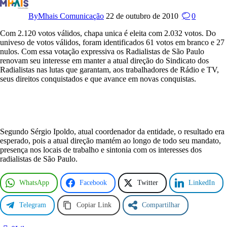
a
d
By
Mhais Comunicação
22 de outubro de 2010
0
i
a
Com 2.120 votos válidos, chapa unica é eleita com 2.032 votos. Do
l
univeso de votos válidos, foram identificados 61 votos em branco e 27
i
nulos. Com essa votação expressiva os Radialistas de São Paulo
s
renovam seu interesse em manter a atual direção do Sindicato dos
t
Radialistas nas lutas que garantam, aos trabalhadores de Rádio e TV,
a
seus direitos conquistados e que avance em novas conquistas.
s
e
l
e
g
e
Segundo Sérgio Ipoldo, atual coordenador da entidade, o resultado era
m
esperado, pois a atual direção mantém ao longo de todo seu mandato,
n
presença nos locais de trabalho e sintonia com os interesses dos
o
radialistas de São Paulo.
v
a
WhatsApp
Facebook
Twitter
LinkedIn
d
i
r
Telegram
Copiar Link
Compartilhar
e
t