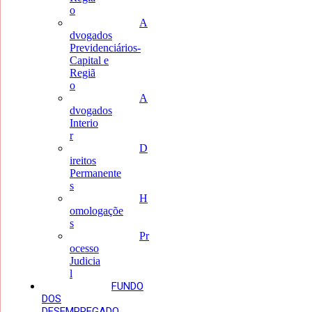
o
A
dvogados
Previdenciários-
Capital e
Regiã
o
A
dvogados
Interio
r
D
ireitos
Permanente
s
H
omologaçõe
s
Pr
ocesso
Judicia
l
FUNDO
DOS
DESEMPREGADO