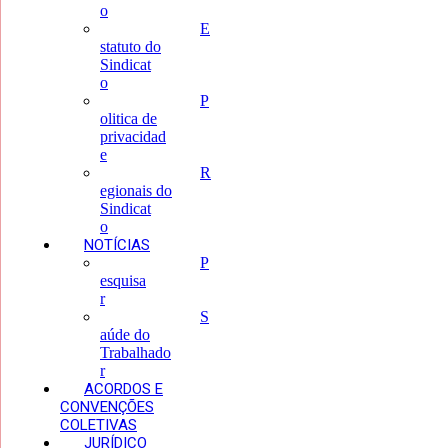
o
E
statuto do
Sindicat
o
P
olitica de
privacidad
e
R
egionais do
Sindicat
o
NOTÍCIAS
P
esquisa
r
S
aúde do
Trabalhado
r
ACORDOS E
CONVENÇÕES
COLETIVAS
JURÍDICO