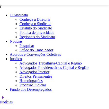
f
O Sindicato
Conheça a Diretoria
Conheça o Sindicato
Estatuto do Sindicato
Politica de privacidade
Regionais do Sindicato
Notícias
Pesquisar
Saúde do Trabalhador
Acordos e Convenções Coletivas
Jurídico
Advogados Trabalhista-Capital e Região
Advogados Previdenciários-Capital e Região
Advogados Interior
Direitos Permanentes
Homologações
Processo Judicial
Fundo dos Desempregados
Notícias
R