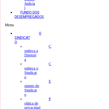
Judicia
l
FUNDO DOS
DESEMPREGADOS
Menu
O
SINDICAT
O
C
onheça a
Diretori
a
C
onheça o
Sindicat
o
E
statuto do
Sindicat
o
P
olitica de
privacidad