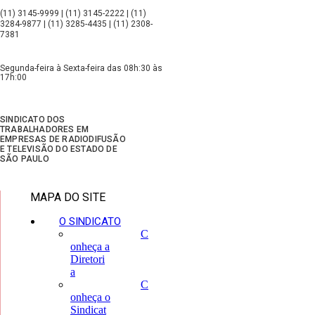
(11) 3145-9999 | (11) 3145-2222 | (11)
3284-9877 | (11) 3285-4435 | (11) 2308-
7381
Segunda-feira à Sexta-feira das 08h:30 às
17h:00
SINDICATO DOS
TRABALHADORES EM
EMPRESAS DE RADIODIFUSÃO
E TELEVISÃO DO ESTADO DE
SÃO PAULO
MAPA DO SITE
O SINDICATO
C
onheça a
Diretori
a
C
onheça o
Sindicat