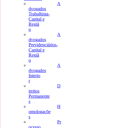
A
dvogados
Trabalhista-
Capital e
Regiã
o
A
dvogados
Previdenciários-
Capital e
Regiã
o
A
dvogados
Interio
r
D
ireitos
Permanente
s
H
omologaçõe
s
Pr
ocesso