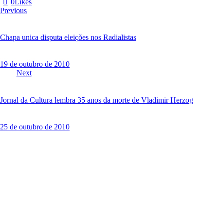
0
Likes
o
Navegação
Previous
r
de
i
Post
a
Chapa unica disputa eleições nos Radialistas
19 de outubro de 2010
Next
Jornal da Cultura lembra 35 anos da morte de Vladimir Herzog
25 de outubro de 2010