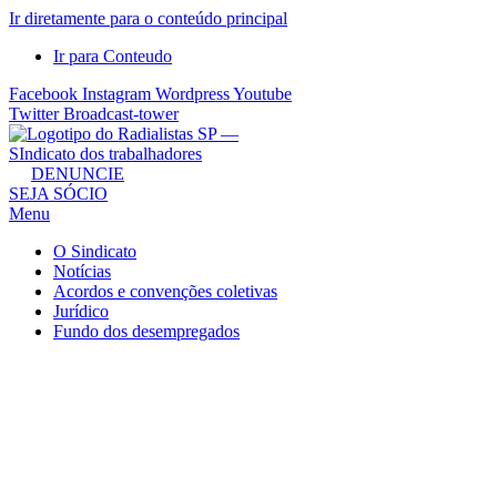
Ir diretamente para o conteúdo principal
Ir para Conteudo
Facebook
Instagram
Wordpress
Youtube
Twitter
Broadcast-tower
Sindicato
DENUNCIE
SEJA SÓCIO
dos
Menu
Radialistas
de
O Sindicato
São
Notícias
Acordos e convenções coletivas
Paulo
Jurídico
–
Fundo dos desempregados
Sindicato
dos
Radialistas
...