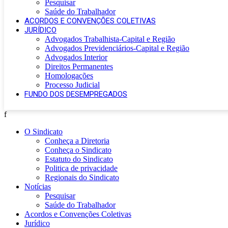
Pesquisar
Saúde do Trabalhador
ACORDOS E CONVENÇÕES COLETIVAS
JURÍDICO
Advogados Trabalhista-Capital e Região
Advogados Previdenciários-Capital e Região
Advogados Interior
Direitos Permanentes
Homologações
Processo Judicial
FUNDO DOS DESEMPREGADOS
f
O Sindicato
Conheça a Diretoria
Conheça o Sindicato
Estatuto do Sindicato
Politica de privacidade
Regionais do Sindicato
Notícias
Pesquisar
Saúde do Trabalhador
Acordos e Convenções Coletivas
Jurídico