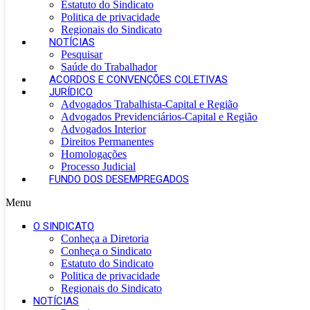
Estatuto do Sindicato
Politica de privacidade
Regionais do Sindicato
NOTÍCIAS
Pesquisar
Saúde do Trabalhador
ACORDOS E CONVENÇÕES COLETIVAS
JURÍDICO
Advogados Trabalhista-Capital e Região
Advogados Previdenciários-Capital e Região
Advogados Interior
Direitos Permanentes
Homologações
Processo Judicial
FUNDO DOS DESEMPREGADOS
Menu
O SINDICATO
Conheça a Diretoria
Conheça o Sindicato
Estatuto do Sindicato
Politica de privacidade
Regionais do Sindicato
NOTÍCIAS