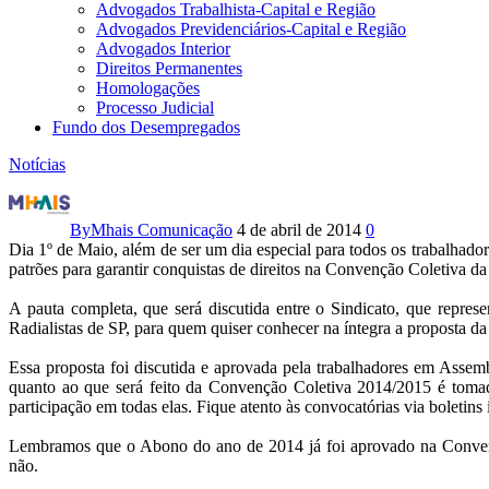
Advogados Trabalhista-Capital e Região
Advogados Previdenciários-Capital e Região
Advogados Interior
Direitos Permanentes
Homologações
Processo Judicial
Fundo dos Desempregados
Notícias
Radialistas
aprovam
By
Mhais Comunicação
4 de abril de 2014
0
Dia 1º de Maio, além de ser um dia especial para todos os trabalhado
pauta
patrões para garantir conquistas de direitos na Convenção Coletiva da
da
A pauta completa, que será discutida entre o Sindicato, que represe
Radialistas de SP, para quem quiser conhecer na íntegra a proposta da
Campanha
Essa proposta foi discutida e aprovada pela trabalhadores em Assem
Salarial
quanto ao que será feito da Convenção Coletiva 2014/2015 é tomada
participação em todas elas. Fique atento às convocatórias via boletins 
2014/2015
Lembramos que o Abono do ano de 2014 já foi aprovado na Convenç
não.