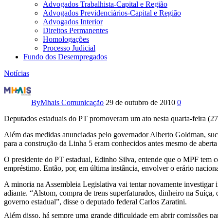
Advogados Trabalhista-Capital e Região
Advogados Previdenciários-Capital e Região
Advogados Interior
Direitos Permanentes
Homologações
Processo Judicial
Fundo dos Desempregados
Notícias
PT
pede
By
Mhais Comunicação
29 de outubro de 2010
0
que
Deputados estaduais do PT promoveram um ato nesta quarta-feira (27
Além das medidas anunciadas pelo governador Alberto Goldman, sucess
MPF
para a construção da Linha 5 eram conhecidos antes mesmo de aberta 
investigue
O presidente do PT estadual, Edinho Silva, entende que o MPF tem com
empréstimo. Então, por, em última instância, envolver o erário nacion
fraude
A minoria na Assembleia Legislativa vai tentar novamente investigar
em
adiante. “Alstom, compra de trens superfaturados, dinheiro na Suíça,
governo estadual”, disse o deputado federal Carlos Zaratini.
licitação
Além disso, há sempre uma grande dificuldade em abrir comissões par