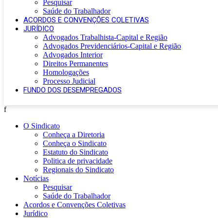
Pesquisar
Saúde do Trabalhador
ACORDOS E CONVENÇÕES COLETIVAS
JURÍDICO
Advogados Trabalhista-Capital e Região
Advogados Previdenciários-Capital e Região
Advogados Interior
Direitos Permanentes
Homologações
Processo Judicial
FUNDO DOS DESEMPREGADOS
f
O Sindicato
Conheça a Diretoria
Conheça o Sindicato
Estatuto do Sindicato
Politica de privacidade
Regionais do Sindicato
Notícias
Pesquisar
Saúde do Trabalhador
Acordos e Convenções Coletivas
Jurídico