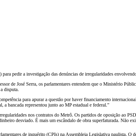
) para pedir a investigação das denúncias de irregularidades envolve
or de José Serra, os parlamentares entendem que o Ministério Público
a disputa.
petência para apurar a questão por haver financiamento internacional 
al, a bancada representou junto ao MP estadual e federal.”
 irregularidades nos contratos do Metrô. Os partidos de oposição ao 
 dinheiro desviado. É mais um escândalo de obra superfaturada. Não exi
lamentares de inquérito (CPIs) na Assembleia Legislativa paulista. O d