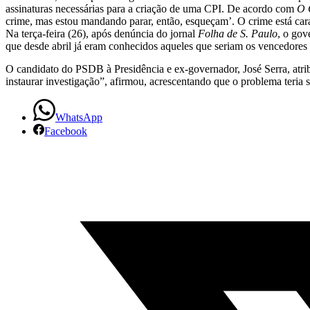
assinaturas necessárias para a criação de uma CPI. De acordo com
O 
do
crime, mas estou mandando parar, então, esqueçam’. O crime está cara
Na terça-feira (26), após denúncia do jornal
Folha de S. Paulo
, o gov
Metrô
que desde abril já eram conhecidos aqueles que seriam os vencedores d
paulista
O candidato do PSDB à Presidência e ex-governador, José Serra, atri
instaurar investigação”, afirmou, acrescentando que o problema teria 
WhatsApp
Facebook