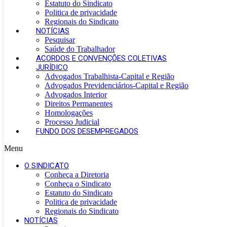
Estatuto do Sindicato
Politica de privacidade
Regionais do Sindicato
NOTÍCIAS
Pesquisar
Saúde do Trabalhador
ACORDOS E CONVENÇÕES COLETIVAS
JURÍDICO
Advogados Trabalhista-Capital e Região
Advogados Previdenciários-Capital e Região
Advogados Interior
Direitos Permanentes
Homologações
Processo Judicial
FUNDO DOS DESEMPREGADOS
Menu
O SINDICATO
Conheça a Diretoria
Conheça o Sindicato
Estatuto do Sindicato
Politica de privacidade
Regionais do Sindicato
NOTÍCIAS