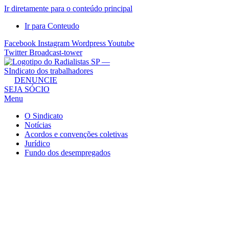
Ir diretamente para o conteúdo principal
Ir para Conteudo
Facebook
Instagram
Wordpress
Youtube
Twitter
Broadcast-tower
Sindicato
DENUNCIE
SEJA SÓCIO
dos
Menu
Radialistas
de
O Sindicato
São
Notícias
Acordos e convenções coletivas
Paulo
Jurídico
–
Fundo dos desempregados
Sindicato
dos
Radialistas
...