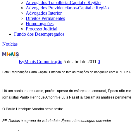
Advogados Trabalhista-Capital e Região
Advogados Previdenciários-Capital e Região
Advogados Interior
Direitos Permanentes
Homologações
Processo Judicial
Fundo dos Desempregados
Notícias
Época,
Dantas,
By
Mhais Comunicação
5 de abril de 2011
0
mensalão
Foto: Reprodução Carta Capital. Entenda de fato as relações do banqueiro com o PT. Da
Há um ponto interessante, porém: apesar do esforço descomunal, Época não con
jornalistas Paulo Henrique Amorim e Luís Nassif já fizeram as análises pertinen
O Paulo Henrique Amorim neste texto:
PF: Dantas é a grana do valerioduto. Época não consegue esconder