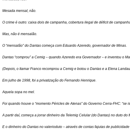
Mesada mensal, não.
O crime é outro: caixa dois de campanha, cobertura ilegal de déficit de campan
Mas, não é mensalão.
O “mensalão” do Dantas começa com Eduardo Azeredo, governador de Minas.
Dantas “comprou” a Cemig – quando Azeredo era Governador – e inventou o Mar
(Depois, o Itamar Franco recomprou a Cemig e botou o Dantas e a Elena Landau p
Em julho de 1998, foi a privatização do Fernando Henrique.
Aquela sopa no mel.
Foi quando houve o “momento Péricles de Atenas” do Governo Cerra-FHC: “se 
A partir daí, começa a jorrar dinheiro da Telemig Celular (do Dantas) no duto do 
E o dinheiro do Dantas no valerioduto – através de contas fajutas de publicidad