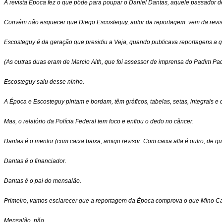
A revista Época fez o que pôde para poupar o Daniel Dantas, aquele passador d
Convém não esquecer que Diego Escosteguy, autor da reportagem. vem da revist
Escosteguy é da geração que presidiu a Veja, quando publicava reportagens a qu
(As outras duas eram de Marcio Aith, que foi assessor de imprensa do Padim P
Escosteguy saiu desse ninho.
A Época e Escosteguy pintam e bordam, têm gráficos, tabelas, setas, integrais e 
Mas, o relatório da Polícia Federal tem foco e enfiou o dedo no câncer.
Dantas é o mentor (com caixa baixa, amigo revisor. Com caixa alta é outro, de que
Dantas é o financiador.
Dantas é o pai do mensalão.
Primeiro, vamos esclarecer que a reportagem da Época comprova o que Mino Ca
Mensalão, não.