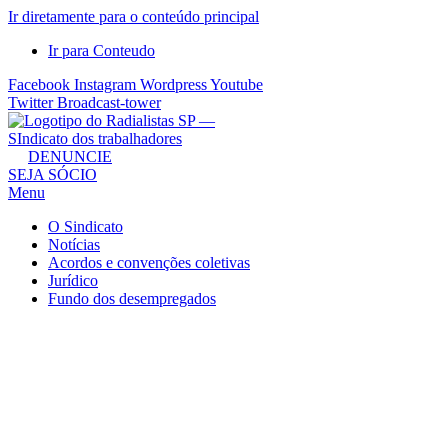
Ir diretamente para o conteúdo principal
Ir para Conteudo
Facebook
Instagram
Wordpress
Youtube
Twitter
Broadcast-tower
Sindicato
DENUNCIE
SEJA SÓCIO
dos
Menu
Radialistas
de
O Sindicato
São
Notícias
Acordos e convenções coletivas
Paulo
Jurídico
–
Fundo dos desempregados
Sindicato
dos
Radialistas
...