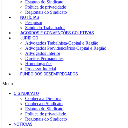
Estatuto do Sindicato
Politica de privacidade
Regionais do Sindicato
NOTÍCIAS
Pesquisar
Saúde do Trabalhador
ACORDOS E CONVENÇÕES COLETIVAS
JURÍDICO
Advogados Trabalhista-Capital e Região
Advogados Previdenciários-Capital e Região
Advogados Interior
Direitos Permanentes
Homologações
Processo Judicial
FUNDO DOS DESEMPREGADOS
Menu
O SINDICATO
Conheça a Diretoria
Conheça o Sindicato
Estatuto do Sindicato
Politica de privacidade
Regionais do Sindicato
NOTÍCIAS