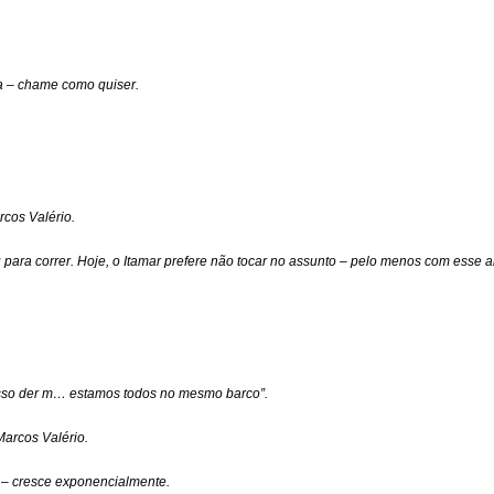
ha – chame como quiser.
cos Valério.
ara correr. Hoje, o Itamar prefere não tocar no assunto – pelo menos com esse a
isso der m… estamos todos no mesmo barco”.
Marcos Valério.
e – cresce exponencialmente.