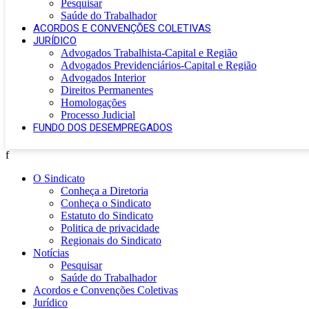
Pesquisar
Saúde do Trabalhador
ACORDOS E CONVENÇÕES COLETIVAS
JURÍDICO
Advogados Trabalhista-Capital e Região
Advogados Previdenciários-Capital e Região
Advogados Interior
Direitos Permanentes
Homologações
Processo Judicial
FUNDO DOS DESEMPREGADOS
f
O Sindicato
Conheça a Diretoria
Conheça o Sindicato
Estatuto do Sindicato
Politica de privacidade
Regionais do Sindicato
Notícias
Pesquisar
Saúde do Trabalhador
Acordos e Convenções Coletivas
Jurídico