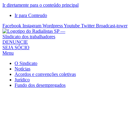
Ir diretamente para o conteúdo principal
Ir para Conteudo
Facebook
Instagram
Wordpress
Youtube
Twitter
Broadcast-tower
Sindicato
DENUNCIE
SEJA SÓCIO
dos
Menu
Radialistas
de
O Sindicato
São
Notícias
Acordos e convenções coletivas
Paulo
Jurídico
–
Fundo dos desempregados
Sindicato
dos
Radialistas
...