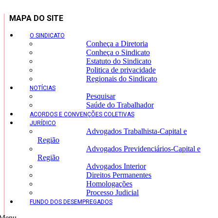
MAPA DO SITE
O SINDICATO
Conheça a Diretoria
Conheça o Sindicato
Estatuto do Sindicato
Politica de privacidade
Regionais do Sindicato
NOTÍCIAS
Pesquisar
Saúde do Trabalhador
ACORDOS E CONVENÇÕES COLETIVAS
JURÍDICO
Advogados Trabalhista-Capital e
Região
Advogados Previdenciários-Capital e
Região
Advogados Interior
Direitos Permanentes
Homologações
Processo Judicial
FUNDO DOS DESEMPREGADOS
Menu