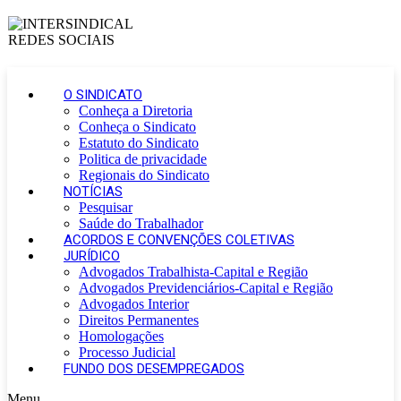
O SINDICATO
Conheça a Diretoria
Conheça o Sindicato
Estatuto do Sindicato
Politica de privacidade
Regionais do Sindicato
NOTÍCIAS
Pesquisar
Saúde do Trabalhador
ACORDOS E CONVENÇÕES COLETIVAS
JURÍDICO
Advogados Trabalhista-Capital e Região
Advogados Previdenciários-Capital e Região
Advogados Interior
Direitos Permanentes
Homologações
Processo Judicial
FUNDO DOS DESEMPREGADOS
Menu