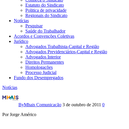
Estatuto do Sindicato
Politica de privacidade
Regionais do Sindicato
Notícias
Pesquisar
Saúde do Trabalhador
Acordos e Convenções Coletivas
Jurídico
Advogados Trabalhista-Capital e Região
Advogados Previdenciários-Capital e Região
Advogados Interior
Direitos Permanentes
Homologações
Processo Judicial
Fundo dos Desempregados
Notícias
Pão
de
By
Mhais Comunicação
3 de outubro de 2011
0
Açúcar
Por Jorge Américo
atrasa