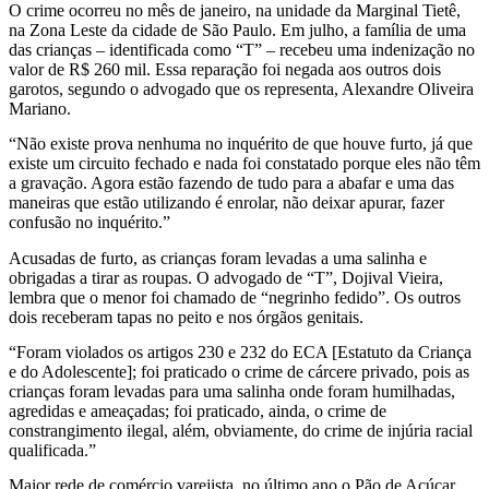
O crime ocorreu no mês de janeiro, na unidade da Marginal Tietê,
investigação
na Zona Leste da cidade de São Paulo. Em julho, a família de uma
das crianças – identificada como “T” – recebeu uma indenização no
de
valor de R$ 260 mil. Essa reparação foi negada aos outros dois
garotos, segundo o advogado que os representa, Alexandre Oliveira
agressão
Mariano.
e
“Não existe prova nenhuma no inquérito de que houve furto, já que
existe um circuito fechado e nada foi constatado porque eles não têm
a gravação. Agora estão fazendo de tudo para a abafar e uma das
racismo
maneiras que estão utilizando é enrolar, não deixar apurar, fazer
confusão no inquérito.”
contra
Acusadas de furto, as crianças foram levadas a uma salinha e
crianças
obrigadas a tirar as roupas. O advogado de “T”, Dojival Vieira,
lembra que o menor foi chamado de “negrinho fedido”. Os outros
dois receberam tapas no peito e nos órgãos genitais.
“Foram violados os artigos 230 e 232 do ECA [Estatuto da Criança
e do Adolescente]; foi praticado o crime de cárcere privado, pois as
crianças foram levadas para uma salinha onde foram humilhadas,
agredidas e ameaçadas; foi praticado, ainda, o crime de
constrangimento ilegal, além, obviamente, do crime de injúria racial
qualificada.”
Maior rede de comércio varejista, no último ano o Pão de Açúcar