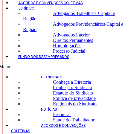
ACORDOS E CONVENÇÕES COLETIVAS
JURÍDICO
Advogados Trabalhista-Capital e
Região
Advogados Previdenciários-Capital e
Região
Advogados Interior
Direitos Permanentes
Homologações
Processo Judicial
FUNDO DOS DESEMPREGADOS
Menu
O SINDICATO
Conheça a Diretoria
Conheça o Sindicato
Estatuto do Sindicato
Politica de privacidade
Regionais do Sindicato
NOTÍCIAS
Pesquisar
Saúde do Trabalhador
ACORDOS E CONVENÇÕES
COLETIVAS