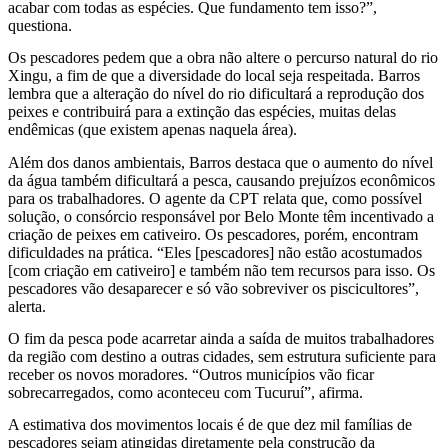
acabar com todas as espécies. Que fundamento tem isso?”,
questiona.
Os pescadores pedem que a obra não altere o percurso natural do rio
Xingu, a fim de que a diversidade do local seja respeitada. Barros
lembra que a alteração do nível do rio dificultará a reprodução dos
peixes e contribuirá para a extinção das espécies, muitas delas
endêmicas (que existem apenas naquela área).
Além dos danos ambientais, Barros destaca que o aumento do nível
da água também dificultará a pesca, causando prejuízos econômicos
para os trabalhadores. O agente da CPT relata que, como possível
solução, o consórcio responsável por Belo Monte têm incentivado a
criação de peixes em cativeiro. Os pescadores, porém, encontram
dificuldades na prática. “Eles [pescadores] não estão acostumados
[com criação em cativeiro] e também não tem recursos para isso. Os
pescadores vão desaparecer e só vão sobreviver os piscicultores”,
alerta.
O fim da pesca pode acarretar ainda a saída de muitos trabalhadores
da região com destino a outras cidades, sem estrutura suficiente para
receber os novos moradores. “Outros municípios vão ficar
sobrecarregados, como aconteceu com Tucuruí”, afirma.
A estimativa dos movimentos locais é de que dez mil famílias de
pescadores sejam atingidas diretamente pela construção da