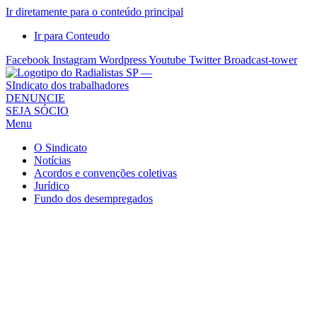
Ir diretamente para o conteúdo principal
Ir para Conteudo
Facebook
Instagram
Wordpress
Youtube
Twitter
Broadcast-tower
Sindicato
DENUNCIE
SEJA SÓCIO
dos
Menu
Radialistas
de
O Sindicato
São
Notícias
Acordos e convenções coletivas
Paulo
Jurídico
–
Fundo dos desempregados
Sindicato
dos
Radialistas
...