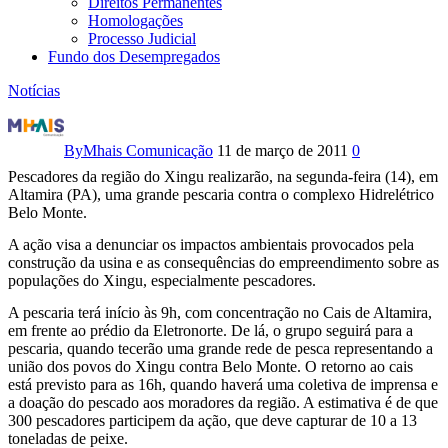
Direitos Permanentes
Homologações
Processo Judicial
Fundo dos Desempregados
Notícias
Pescadores
fazem
By
Mhais Comunicação
11 de março de 2011
0
Pescadores da região do Xingu realizarão, na segunda-feira (14), em
pescaria
Altamira (PA), uma grande pescaria contra o complexo Hidrelétrico
Belo Monte.
em
A ação visa a denunciar os impactos ambientais provocados pela
defesa
construção da usina e as consequências do empreendimento sobre as
populações do Xingu, especialmente pescadores.
do
A pescaria terá início às 9h, com concentração no Cais de Altamira,
Xingu
em frente ao prédio da Eletronorte. De lá, o grupo seguirá para a
pescaria, quando tecerão uma grande rede de pesca representando a
união dos povos do Xingu contra Belo Monte. O retorno ao cais
está previsto para as 16h, quando haverá uma coletiva de imprensa e
a doação do pescado aos moradores da região. A estimativa é de que
300 pescadores participem da ação, que deve capturar de 10 a 13
toneladas de peixe.