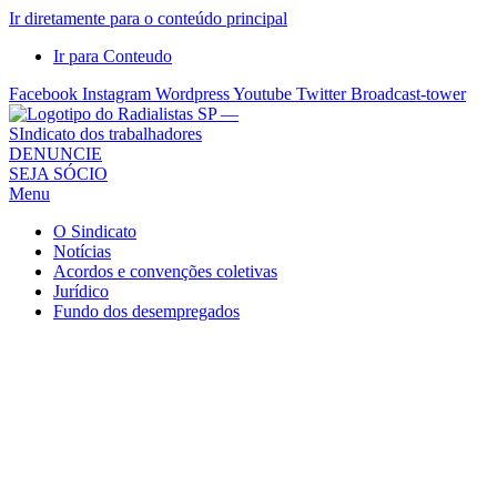
Ir diretamente para o conteúdo principal
Ir para Conteudo
Facebook
Instagram
Wordpress
Youtube
Twitter
Broadcast-tower
Sindicato
DENUNCIE
SEJA SÓCIO
dos
Menu
Radialistas
de
O Sindicato
São
Notícias
Acordos e convenções coletivas
Paulo
Jurídico
–
Fundo dos desempregados
Sindicato
dos
Radialistas
...