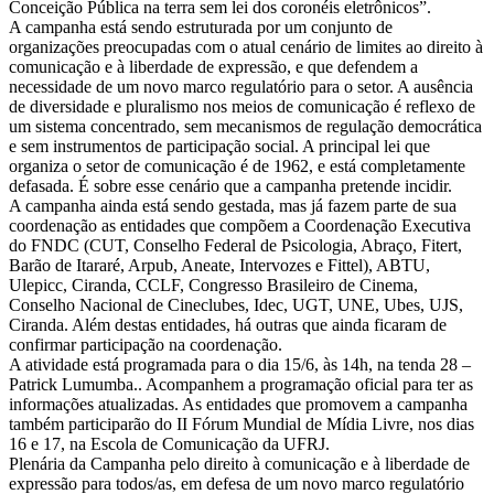
e
Conceição Pública na terra sem lei dos coronéis eletrônicos”.
A campanha está sendo estruturada por um conjunto de
marco
organizações preocupadas com o atual cenário de limites ao direito à
comunicação e à liberdade de expressão, e que defendem a
regulatório
necessidade de um novo marco regulatório para o setor. A ausência
de diversidade e pluralismo nos meios de comunicação é reflexo de
das
um sistema concentrado, sem mecanismos de regulação democrática
e sem instrumentos de participação social. A principal lei que
comunicações
organiza o setor de comunicação é de 1962, e está completamente
defasada. É sobre esse cenário que a campanha pretende incidir.
na
A campanha ainda está sendo gestada, mas já fazem parte de sua
coordenação as entidades que compõem a Coordenação Executiva
Cúpula
do FNDC (CUT, Conselho Federal de Psicologia, Abraço, Fitert,
Barão de Itararé, Arpub, Aneate, Intervozes e Fittel), ABTU,
dos
Ulepicc, Ciranda, CCLF, Congresso Brasileiro de Cinema,
Conselho Nacional de Cineclubes, Idec, UGT, UNE, Ubes, UJS,
Povos!
Ciranda. Além destas entidades, há outras que ainda ficaram de
confirmar participação na coordenação.
A atividade está programada para o dia 15/6, às 14h, na tenda 28 –
Patrick Lumumba.. Acompanhem a programação oficial para ter as
informações atualizadas. As entidades que promovem a campanha
também participarão do II Fórum Mundial de Mídia Livre, nos dias
16 e 17, na Escola de Comunicação da UFRJ.
Plenária da Campanha pelo direito à comunicação e à liberdade de
expressão para todos/as, em defesa de um novo marco regulatório