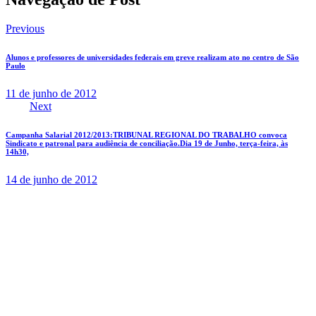
Previous
Alunos e professores de universidades federais em greve realizam ato no centro de São
Paulo
11 de junho de 2012
Next
Campanha Salarial 2012/2013:TRIBUNAL REGIONAL DO TRABALHO convoca
Sindicato e patronal para audiência de conciliação.Dia 19 de Junho, terça-feira, às
14h30,
14 de junho de 2012