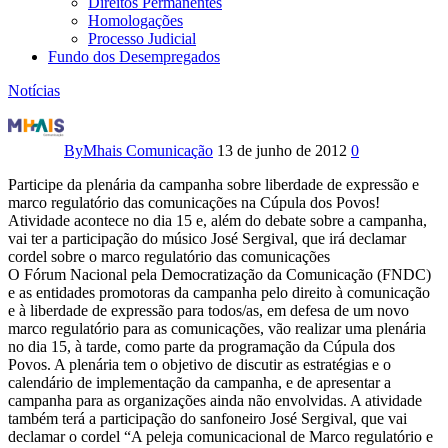
Direitos Permanentes
Homologações
Processo Judicial
Fundo dos Desempregados
Notícias
Participe
da
By
Mhais Comunicação
13 de junho de 2012
0
plenária
Participe da plenária da campanha sobre liberdade de expressão e
marco regulatório das comunicações na Cúpula dos Povos!
da
Atividade acontece no dia 15 e, além do debate sobre a campanha,
vai ter a participação do músico José Sergival, que irá declamar
campanha
cordel sobre o marco regulatório das comunicações
O Fórum Nacional pela Democratização da Comunicação (FNDC)
sobre
e as entidades promotoras da campanha pelo direito à comunicação
e à liberdade de expressão para todos/as, em defesa de um novo
marco regulatório para as comunicações, vão realizar uma plenária
liberdade
no dia 15, à tarde, como parte da programação da Cúpula dos
Povos. A plenária tem o objetivo de discutir as estratégias e o
de
calendário de implementação da campanha, e de apresentar a
campanha para as organizações ainda não envolvidas. A atividade
expressão
também terá a participação do sanfoneiro José Sergival, que vai
declamar o cordel “A peleja comunicacional de Marco regulatório e