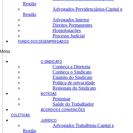
Região
Advogados Previdenciários-Capital e
Região
Advogados Interior
Direitos Permanentes
Homologações
Processo Judicial
FUNDO DOS DESEMPREGADOS
Menu
O SINDICATO
Conheça a Diretoria
Conheça o Sindicato
Estatuto do Sindicato
Politica de privacidade
Regionais do Sindicato
NOTÍCIAS
Pesquisar
Saúde do Trabalhador
ACORDOS E CONVENÇÕES
COLETIVAS
JURÍDICO
Advogados Trabalhista-Capital e
Região