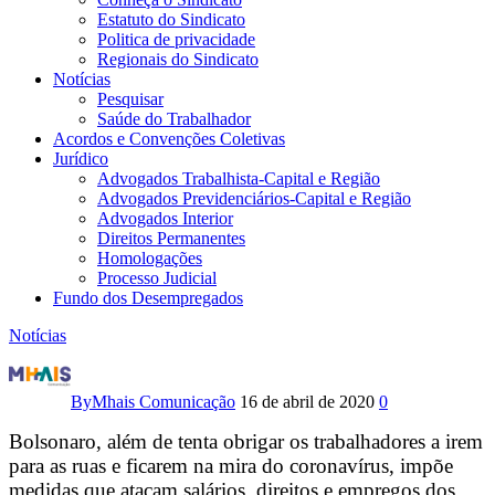
Estatuto do Sindicato
Politica de privacidade
Regionais do Sindicato
Notícias
Pesquisar
Saúde do Trabalhador
Acordos e Convenções Coletivas
Jurídico
Advogados Trabalhista-Capital e Região
Advogados Previdenciários-Capital e Região
Advogados Interior
Direitos Permanentes
Homologações
Processo Judicial
Fundo dos Desempregados
Notícias
O
Sindicato
By
Mhais Comunicação
16 de abril de 2020
0
dos
Bolsonaro, além de tenta obrigar os trabalhadores a irem
para as ruas e ficarem na mira do coronavírus, impõe
Radialistas
medidas que atacam salários, direitos e empregos dos