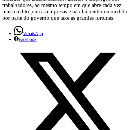
trabalhadores, ao mesmo tempo em que abre cada vez
e
mais crédito para as empresas e não há nenhuma medida
a
por parte do governo que taxe as grandes fortunas.
Intersindical
WhatsApp
está
Facebook
na
campanha
exigindo
a
taxação
das
grande
fortunas