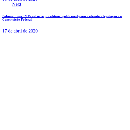
Next
Bolsonaro usa TV Brasil para proselitismo político-religioso e afronta a legislação e a
Constituição Federal
17 de abril de 2020