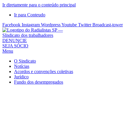
Ir diretamente para o conteúdo principal
Ir para Conteudo
Facebook
Instagram
Wordpress
Youtube
Twitter
Broadcast-tower
Sindicato
DENUNCIE
SEJA SÓCIO
dos
Menu
Radialistas
de
O Sindicato
São
Notícias
Acordos e convenções coletivas
Paulo
Jurídico
–
Fundo dos desempregados
Sindicato
dos
Radialistas
...