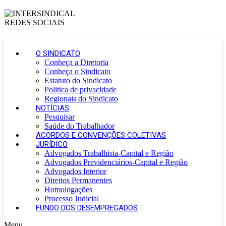
O SINDICATO
Conheça a Diretoria
Conheça o Sindicato
Estatuto do Sindicato
Politica de privacidade
Regionais do Sindicato
NOTÍCIAS
Pesquisar
Saúde do Trabalhador
ACORDOS E CONVENÇÕES COLETIVAS
JURÍDICO
Advogados Trabalhista-Capital e Região
Advogados Previdenciários-Capital e Região
Advogados Interior
Direitos Permanentes
Homologações
Processo Judicial
FUNDO DOS DESEMPREGADOS
Menu