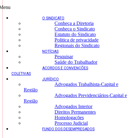
Menu
O SINDICATO
Conheça a Diretoria
Conheça o Sindicato
Estatuto do Sindicato
Politica de privacidade
Regionais do Sindicato
NOTÍCIAS
Pesquisar
Saúde do Trabalhador
ACORDOS E CONVENÇÕES
COLETIVAS
JURÍDICO
Advogados Trabalhista-Capital e
Região
Advogados Previdenciários-Capital e
Região
Advogados Interior
Direitos Permanentes
Homologações
Processo Judicial
FUNDO DOS DESEMPREGADOS