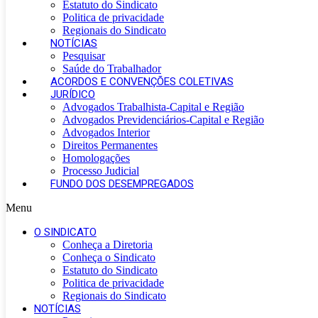
Estatuto do Sindicato
Politica de privacidade
Regionais do Sindicato
NOTÍCIAS
Pesquisar
Saúde do Trabalhador
ACORDOS E CONVENÇÕES COLETIVAS
JURÍDICO
Advogados Trabalhista-Capital e Região
Advogados Previdenciários-Capital e Região
Advogados Interior
Direitos Permanentes
Homologações
Processo Judicial
FUNDO DOS DESEMPREGADOS
Menu
O SINDICATO
Conheça a Diretoria
Conheça o Sindicato
Estatuto do Sindicato
Politica de privacidade
Regionais do Sindicato
NOTÍCIAS