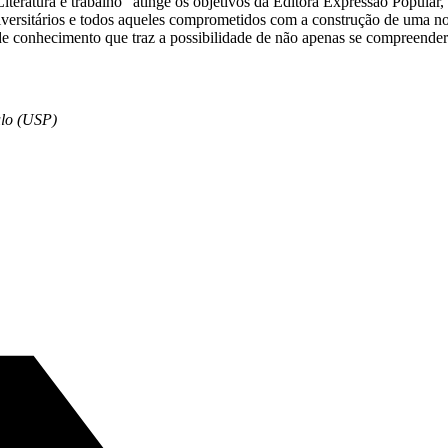
eratura e trabalho” atinge os objetivos da Editora Expressão Popular, q
universitários e todos aqueles comprometidos com a construção de uma 
a de conhecimento que traz a possibilidade de não apenas se compreende
ulo (USP)