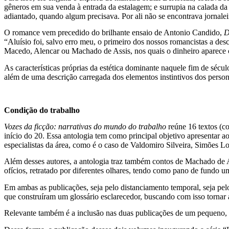
gêneros em sua venda à entrada da estalagem; e surrupia na calada da 
adiantado, quando algum precisava. Por ali não se encontrava jornalei
O romance vem precedido do brilhante ensaio de Antonio Candido,
D
“Aluísio foi, salvo erro meu, o primeiro dos nossos romancistas a d
Macedo, Alencar ou Machado de Assis, nos quais o dinheiro aparece c
As características próprias da estética dominante naquele fim de séc
além de uma descrição carregada dos elementos instintivos dos perso
Condição do trabalho
Vozes da ficção: narrativas do mundo do trabalho
reúne 16 textos (co
início do 20. Essa antologia tem como principal objetivo apresentar a
especialistas da área, como é o caso de Valdomiro Silveira, Simões
Além desses autores, a antologia traz também contos de Machado de 
ofícios, retratado por diferentes olhares, tendo como pano de fundo u
Em ambas as publicações, seja pelo distanciamento temporal, seja pelo
que construíram um glossário esclarecedor, buscando com isso tornar a 
Relevante também é a inclusão nas duas publicações de um pequeno, m