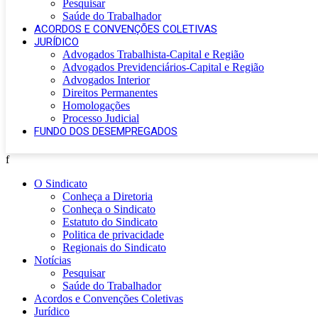
Pesquisar
Saúde do Trabalhador
ACORDOS E CONVENÇÕES COLETIVAS
JURÍDICO
Advogados Trabalhista-Capital e Região
Advogados Previdenciários-Capital e Região
Advogados Interior
Direitos Permanentes
Homologações
Processo Judicial
FUNDO DOS DESEMPREGADOS
f
O Sindicato
Conheça a Diretoria
Conheça o Sindicato
Estatuto do Sindicato
Politica de privacidade
Regionais do Sindicato
Notícias
Pesquisar
Saúde do Trabalhador
Acordos e Convenções Coletivas
Jurídico