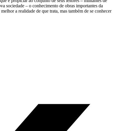
ue é propiciar ao conjunto de seus leitores – militantes de
nova sociedade – o conhecimento de obras importantes da
r melhor a realidade de que trata, mas também de se conhecer