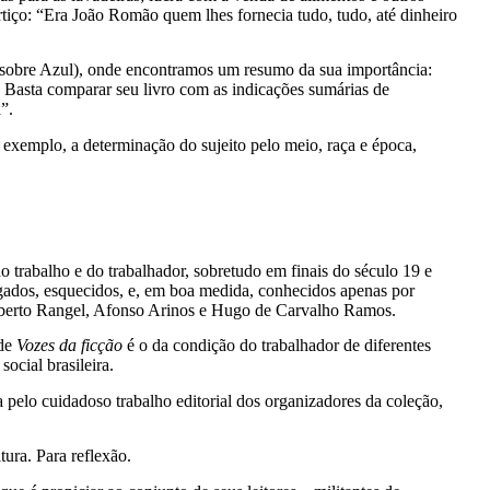
rtiço: “Era João Romão quem lhes fornecia tudo, tudo, até dinheiro
o sobre Azul), onde encontramos um resumo da sua importância:
 Basta comparar seu livro com as indicações sumárias de
”.
 exemplo, a determinação do sujeito pelo meio, raça e época,
do trabalho e do trabalhador, sobretudo em finais do século 19 e
vulgados, esquecidos, e, em boa medida, conhecidos apenas por
 Alberto Rangel, Afonso Arinos e Hugo de Carvalho Ramos.
 de
Vozes da ficção
é o da condição do trabalhador de diferentes
ocial brasileira.
 pelo cuidadoso trabalho editorial dos organizadores da coleção,
itura. Para reflexão.