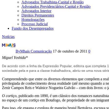
Advogados Trabalhista-Capital e Região
Advogados Previdenciários-Capital e Região
Advogados Interior
Direitos Permanentes
Homologações
Processo Judicial
Fundo dos Desempregados
Notícias
O
mundo
By
Mhais Comunicação
17 de outubro de 2011
0
Miguel Yoshida*
do
De acordo com a linha da Expressão Popular, editora que completa 12
trabalho
sociedade pela e para a classe trabalhadora, abriu-se uma nova série 
e
Compreendendo que entre os diversos elementos que compõem a realidad
privilegiada de conhecimento dessa realidade (até mesmo quando a ne
a
Zenir Campos Reis e Walnice Nogueira Galvão – com dois livros: o 
literatura
O cortiço
, publicado em 1890, é um clássico dos romances naturalistas
no espaço de um cortiço em Botafogo, de propriedade de um imigrante 
Para isso, ele engana e explora de maneira brutal Bertoleza, escrava s