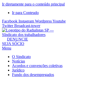
Ir diretamente para o conteúdo principal
Ir para Conteudo
Facebook
Instagram
Wordpress
Youtube
Twitter
Broadcast-tower
Sindicato
DENUNCIE
SEJA SÓCIO
dos
Menu
Radialistas
de
O Sindicato
São
Notícias
Acordos e convenções coletivas
Paulo
Jurídico
–
Fundo dos desempregados
Sindicato
dos
Radialistas
...