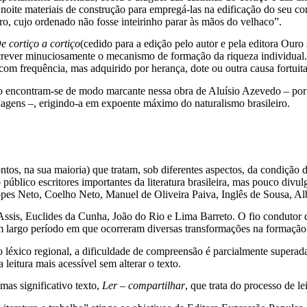
noite materiais de construção para empregá-las na edificação do seu co
ro, cujo ordenado não fosse inteirinho parar às mãos do velhaco”.
e cortiço a
cortiço
(cedido para a edição pelo autor e pela editora Our
escrever minuciosamente o mecanismo de formação da riqueza individual.
om frequência, mas adquirido por herança, dote ou outra causa fortuita
ulo encontram-se de modo marcante nessa obra de Aluísio Azevedo – por
nagens –, erigindo-a em expoente máximo do naturalismo brasileiro.
ntos, na sua maioria) que tratam, sob diferentes aspectos, da condição 
o público escritores importantes da literatura brasileira, mas pouco di
 Lopes Neto, Coelho Neto, Manuel de Oliveira Paiva, Inglês de Sousa,
Assis, Euclides da Cunha, João do Rio e Lima Barreto. O fio condutor
m largo período em que ocorreram diversas transformações na formação s
 léxico regional, a dificuldade de compreensão é parcialmente superada
leitura mais acessível sem alterar o texto.
as significativo texto,
Ler – compartilhar
, que trata do processo de le