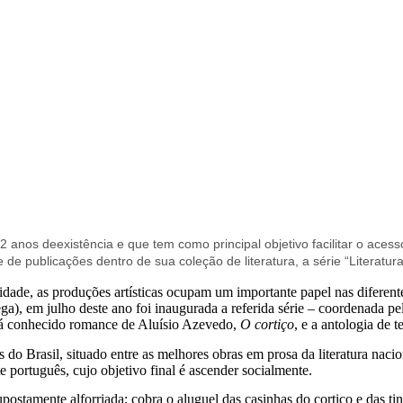
 anos deexistência e que tem como principal objetivo facilitar o ace
de publicações dentro de sua coleção de literatura, a série “Literatura
e, as produções artísticas ocupam um importante papel nas diferentes 
ga), em julho deste ano foi inaugurada a referida série – coordenada p
já conhecido romance de Aluísio Azevedo,
O cortiço
, e a antologia de 
 do Brasil, situado entre as melhores obras em prosa da literatura nacio
português, cujo objetivo final é ascender socialmente.
upostamente alforriada; cobra o aluguel das casinhas do cortiço e das ti