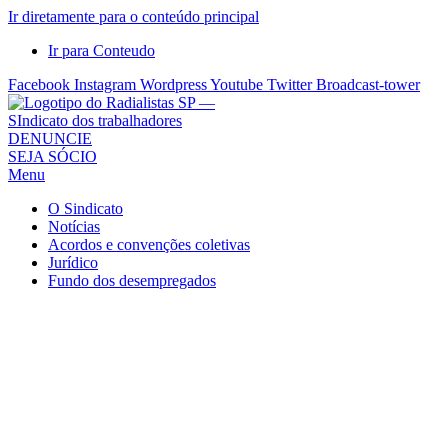
Ir diretamente para o conteúdo principal
Ir para Conteudo
Facebook
Instagram
Wordpress
Youtube
Twitter
Broadcast-tower
Sindicato
DENUNCIE
SEJA SÓCIO
dos
Menu
Radialistas
de
O Sindicato
São
Notícias
Acordos e convenções coletivas
Paulo
Jurídico
–
Fundo dos desempregados
Sindicato
dos
Radialistas
...