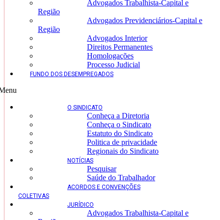
Advogados Trabalhista-Capital e
Região
Advogados Previdenciários-Capital e
Região
Advogados Interior
Direitos Permanentes
Homologações
Processo Judicial
FUNDO DOS DESEMPREGADOS
Menu
O SINDICATO
Conheça a Diretoria
Conheça o Sindicato
Estatuto do Sindicato
Politica de privacidade
Regionais do Sindicato
NOTÍCIAS
Pesquisar
Saúde do Trabalhador
ACORDOS E CONVENÇÕES
COLETIVAS
JURÍDICO
Advogados Trabalhista-Capital e