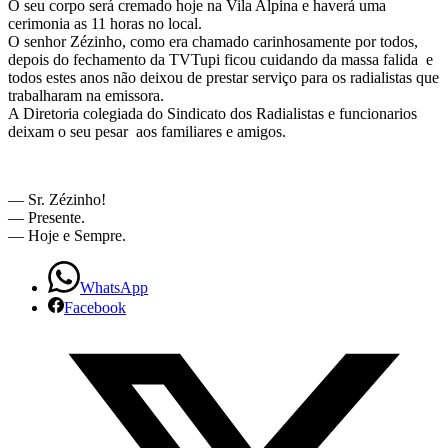
O seu corpo será cremado hoje na Vila Alpina e haverá uma
Sr.
cerimonia as 11 horas no local.
O senhor Zézinho, como era chamado carinhosamente por todos,
Zezinho
depois do fechamento da TVTupi ficou cuidando da massa falida e
todos estes anos não deixou de prestar serviço para os radialistas que
da
trabalharam na emissora.
A Diretoria colegiada do Sindicato dos Radialistas e funcionarios
Tupi
deixam o seu pesar aos familiares e amigos.
— Sr. Zézinho!
— Presente.
— Hoje e Sempre.
WhatsApp
Facebook