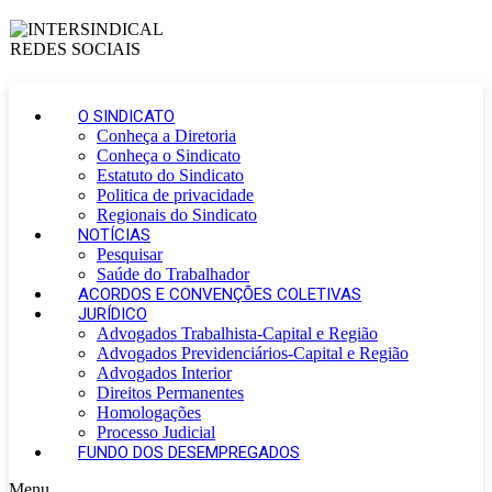
O SINDICATO
Conheça a Diretoria
Conheça o Sindicato
Estatuto do Sindicato
Politica de privacidade
Regionais do Sindicato
NOTÍCIAS
Pesquisar
Saúde do Trabalhador
ACORDOS E CONVENÇÕES COLETIVAS
JURÍDICO
Advogados Trabalhista-Capital e Região
Advogados Previdenciários-Capital e Região
Advogados Interior
Direitos Permanentes
Homologações
Processo Judicial
FUNDO DOS DESEMPREGADOS
Menu