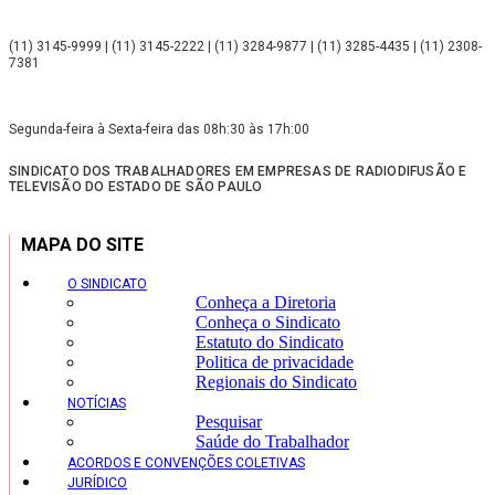
(11) 3145-9999 | (11) 3145-2222 | (11) 3284-9877 | (11) 3285-4435 | (11) 2308-
7381
Segunda-feira à Sexta-feira das 08h:30 às 17h:00
SINDICATO DOS TRABALHADORES EM EMPRESAS DE RADIODIFUSÃO E
TELEVISÃO DO ESTADO DE SÃO PAULO
MAPA DO SITE
O SINDICATO
Conheça a Diretoria
Conheça o Sindicato
Estatuto do Sindicato
Politica de privacidade
Regionais do Sindicato
NOTÍCIAS
Pesquisar
Saúde do Trabalhador
ACORDOS E CONVENÇÕES COLETIVAS
JURÍDICO