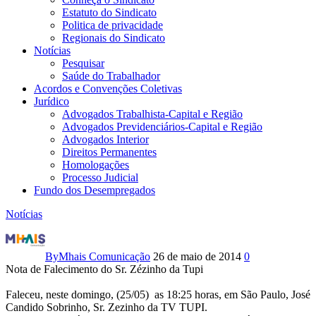
Estatuto do Sindicato
Politica de privacidade
Regionais do Sindicato
Notícias
Pesquisar
Saúde do Trabalhador
Acordos e Convenções Coletivas
Jurídico
Advogados Trabalhista-Capital e Região
Advogados Previdenciários-Capital e Região
Advogados Interior
Direitos Permanentes
Homologações
Processo Judicial
Fundo dos Desempregados
Notícias
Nota
de
By
Mhais Comunicação
26 de maio de 2014
0
Nota de Falecimento do Sr. Zézinho da Tupi
Falecimento
Faleceu, neste domingo, (25/05) as 18:25 horas, em São Paulo, José
do
Candido Sobrinho, Sr. Zezinho da TV TUPI.