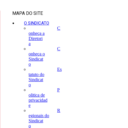
MAPA DO SITE
O SINDICATO
C
onheça a
Diretori
a
C
onheça o
Sindicat
o
Es
tatuto do
Sindicat
o
P
olitica de
privacidad
e
R
egionais do
Sindicat
o