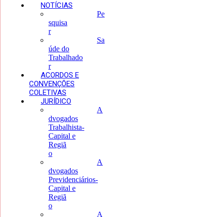
NOTÍCIAS
Pe
squisa
r
Sa
úde do
Trabalhado
r
ACORDOS E
CONVENÇÕES
COLETIVAS
JURÍDICO
A
dvogados
Trabalhista-
Capital e
Regiã
o
A
dvogados
Previdenciários-
Capital e
Regiã
o
A