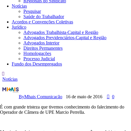
Regionais do Sindicato
Notícias
Pesquisar
Saúde do Trabalhador
Acordos e Convenções Coletivas
Jurídico
Advogados Trabalhista-Capital e Região
Advogados Previdenciários-Capital e Região
Advogados Interior
Direitos Permanentes
Homologações
Processo Judicial
Fundo dos Desempregados
Notícias
N
o
t
By
Mhais Comunicação
16 de maio de 2016
0
a
d
É com grande tristeza que tivemos conhecimento do falecimento do
e
Operador de Câmera de UPE Marcio Perrella.
f
a
l