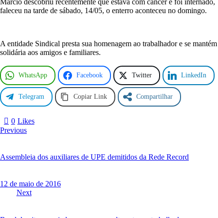
e
Marcio descobriu recentemente que estava com câncer e foi internado,
c
faleceu na tarde de sábado, 14/05, o enterro aconteceu no domingo.
i
m
e
A entidade Sindical presta sua homenagem ao trabalhador e se mantém
n
solidária aos amigos e familiares.
t
o
d
WhatsApp
Facebook
Twitter
LinkedIn
e
M
a
Telegram
Copiar Link
Compartilhar
r
c
0
Likes
i
Navegação
Previous
o
de
P
Post
e
Assembleia dos auxiliares de UPE demitidos da Rede Record
r
r
e
12 de maio de 2016
l
Next
l
a