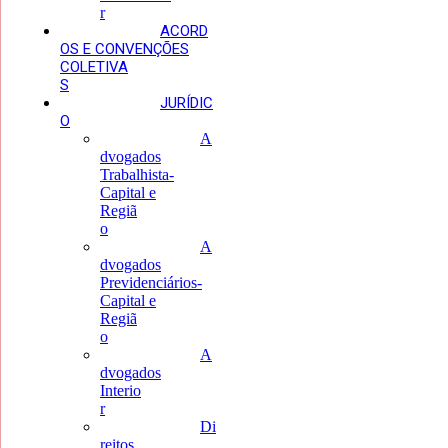
r
ACORD
OS E CONVENÇÕES
COLETIVA
S
JURÍDIC
O
A
dvogados
Trabalhista-
Capital e
Regiã
o
A
dvogados
Previdenciários-
Capital e
Regiã
o
A
dvogados
Interio
r
Di
reitos