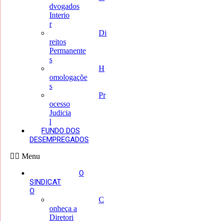
dvogados
Interio
r
Di
reitos
Permanente
s
H
omologaçõe
s
Pr
ocesso
Judicia
l
FUNDO DOS
DESEMPREGADOS
Menu
O
SINDICAT
O
C
onheça a
Diretori