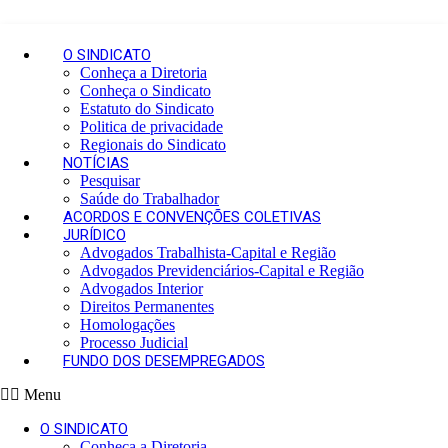
O SINDICATO
Conheça a Diretoria
Conheça o Sindicato
Estatuto do Sindicato
Politica de privacidade
Regionais do Sindicato
NOTÍCIAS
Pesquisar
Saúde do Trabalhador
ACORDOS E CONVENÇÕES COLETIVAS
JURÍDICO
Advogados Trabalhista-Capital e Região
Advogados Previdenciários-Capital e Região
Advogados Interior
Direitos Permanentes
Homologações
Processo Judicial
FUNDO DOS DESEMPREGADOS
Menu
O SINDICATO
Conheça a Diretoria