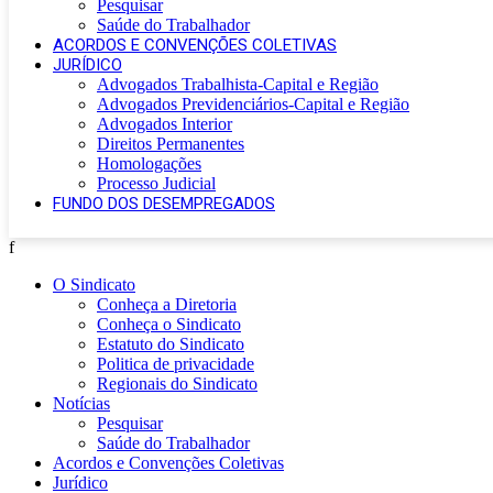
Pesquisar
Saúde do Trabalhador
ACORDOS E CONVENÇÕES COLETIVAS
JURÍDICO
Advogados Trabalhista-Capital e Região
Advogados Previdenciários-Capital e Região
Advogados Interior
Direitos Permanentes
Homologações
Processo Judicial
FUNDO DOS DESEMPREGADOS
f
O Sindicato
Conheça a Diretoria
Conheça o Sindicato
Estatuto do Sindicato
Politica de privacidade
Regionais do Sindicato
Notícias
Pesquisar
Saúde do Trabalhador
Acordos e Convenções Coletivas
Jurídico