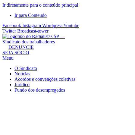
Ir diretamente para o conteúdo principal
Ir para Conteudo
Facebook
Instagram
Wordpress
Youtube
Twitter
Broadcast-tower
Sindicato
DENUNCIE
SEJA SÓCIO
dos
Menu
Radialistas
de
O Sindicato
São
Notícias
Acordos e convenções coletivas
Paulo
Jurídico
–
Fundo dos desempregados
Sindicato
dos
Radialistas
...