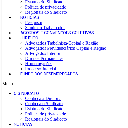
Estatuto do Sindicato
Politica de privacidade
Regionais do Sindicato
NOTÍCIAS
Pesquisar
Saúde do Trabalhador
ACORDOS E CONVENÇÕES COLETIVAS
JURÍDICO
Advogados Trabalhista-Capital e Região
Advogados Previdenciários-Capital e Região
Advogados Interior
Direitos Permanentes
Homologações
Processo Judicial
FUNDO DOS DESEMPREGADOS
Menu
O SINDICATO
Conheça a Diretoria
Conheça o Sindicato
Estatuto do Sindicato
Politica de privacidade
Regionais do Sindicato
NOTÍCIAS