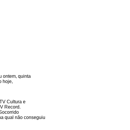
u ontem, quinta
o hoje,
TV Cultura e
TV Record.
 Socorrido
 na qual não conseguiu