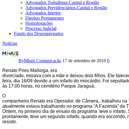
Advogados Trabalhista-Capital e Região
Advogados Previdenciários-Capital e Região
Advogados Interior
Direitos Permanentes
Homologações
Processo Judicial
Fundo dos Desempregados
Notícias
Nota
de
By
Mhais Comunicação
17 de setembro de 2010
0
falecimento
Renato Pires Mallorga, era
divorciado, morava com a mãe e deixou dois filhos. Ele falece
feira, dia 16/09 devido a um infarto do miocárdio. Foi sepultad
às 17:00 horas, no cemitério Parque Jaraguá.
O
companheiro Renato era Operador. de Câmera,. trabalhou na 
atualmente estava trabalhando no programa “A Fazenda” da 
Ontem, no primeiro dia de ensaio do programa teve o infarto.
prontamente, teve um segundo infarto, quando era socorrido,
resistir.