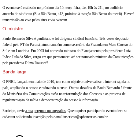
ao
O evento será realizado no próximo dia 15, terça-feira, das 19h às 21h, no auditório
amarelo do sindicato (Rua São Bento, 413, próximo à estação São Bento do metrô). Haverá
vivo
transmissão ao vivo pelos sites e via twitcam.
O ministro
sobre
Paulo Bernardo Silva é paulistano e foi dirigente sindical bancário. Três vezes deputado
PNBL
federal pelo PT do Paraná, atuou também como secretário da Fazenda em Mato Grosso do
Sul e em Londrina. Em 2005 foi nomeado ministro do Planejamento pelo presidente Luiz
na
Inácio Lula da Silva, cargo em que permaneceu até ser nomeado ministro da Comunicações
Rede
pela presidenta Dilma Rousseff.
Banda larga
Brasil
O PNBL, lançado em maio de 2010, tem como objetivo universalizar a internet rápida no
Atual
país, ampliando o acesso e reduzindo o custo. Outros desafios de Paulo Bernardo à frente
do Ministério das Comunicações estão na reformulação dos Correios e os projetos de
regulamentação da mídia e democratização do acesso à informação.
Participe, envie
a sua pergunta ou sugestões
. Quem quiser participar do evento deve se
cadastrar solicitando inscrição pelo e-mail inscricao@spbancarios.com.br .