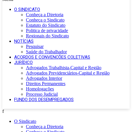
O SINDICATO
Conheça a Diretoria
Conheça o Sindicato
Estatuto do Sindicato
Politica de privacidade
Regionais do Sindicato
NOTÍCIAS
Pesquisar
Saúde do Trabalhador
ACORDOS E CONVENÇÕES COLETIVAS
JURÍDICO
Advogados Trabalhista-Capital e Região
Advogados Previdenciários-Capital e Região
Advogados Interior
Direitos Permanentes
Homologações
Processo Judicial
FUNDO DOS DESEMPREGADOS
f
O Sindicato
Conheça a Diretoria
Conheça o Sindicato