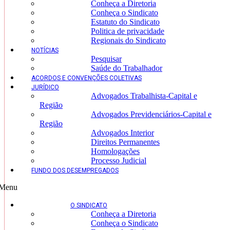
Conheça a Diretoria
Conheça o Sindicato
Estatuto do Sindicato
Politica de privacidade
Regionais do Sindicato
NOTÍCIAS
Pesquisar
Saúde do Trabalhador
ACORDOS E CONVENÇÕES COLETIVAS
JURÍDICO
Advogados Trabalhista-Capital e
Região
Advogados Previdenciários-Capital e
Região
Advogados Interior
Direitos Permanentes
Homologações
Processo Judicial
FUNDO DOS DESEMPREGADOS
Menu
O SINDICATO
Conheça a Diretoria
Conheça o Sindicato