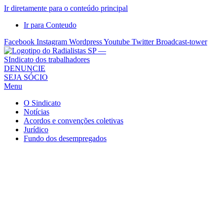
Ir diretamente para o conteúdo principal
Ir para Conteudo
Facebook
Instagram
Wordpress
Youtube
Twitter
Broadcast-tower
Sindicato
DENUNCIE
SEJA SÓCIO
dos
Menu
Radialistas
de
O Sindicato
São
Notícias
Acordos e convenções coletivas
Paulo
Jurídico
–
Fundo dos desempregados
Sindicato
dos
Radialistas
...