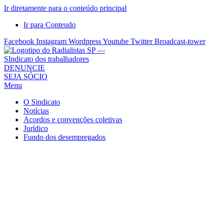
Ir diretamente para o conteúdo principal
Ir para Conteudo
Facebook
Instagram
Wordpress
Youtube
Twitter
Broadcast-tower
Sindicato
DENUNCIE
SEJA SÓCIO
dos
Menu
Radialistas
de
O Sindicato
São
Notícias
Acordos e convenções coletivas
Paulo
Jurídico
–
Fundo dos desempregados
Sindicato
dos
Radialistas
...