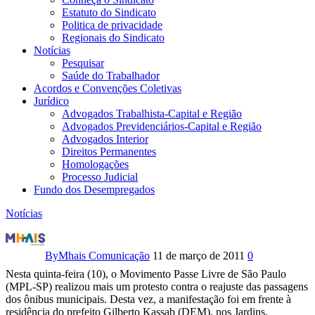
Estatuto do Sindicato
Politica de privacidade
Regionais do Sindicato
Notícias
Pesquisar
Saúde do Trabalhador
Acordos e Convenções Coletivas
Jurídico
Advogados Trabalhista-Capital e Região
Advogados Previdenciários-Capital e Região
Advogados Interior
Direitos Permanentes
Homologações
Processo Judicial
Fundo dos Desempregados
Notícias
Militantes
farão
By
Mhais Comunicação
11 de março de 2011
0
Nesta quinta-feira (10), o Movimento Passe Livre de São Paulo
protesto
(MPL-SP) realizou mais um protesto contra o reajuste das passagens
dos ônibus municipais. Desta vez, a manifestação foi em frente à
na
residência do prefeito Gilberto Kassab (DEM), nos Jardins.