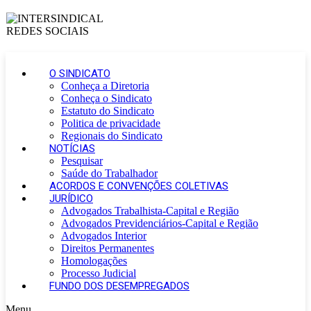
O SINDICATO
Conheça a Diretoria
Conheça o Sindicato
Estatuto do Sindicato
Politica de privacidade
Regionais do Sindicato
NOTÍCIAS
Pesquisar
Saúde do Trabalhador
ACORDOS E CONVENÇÕES COLETIVAS
JURÍDICO
Advogados Trabalhista-Capital e Região
Advogados Previdenciários-Capital e Região
Advogados Interior
Direitos Permanentes
Homologações
Processo Judicial
FUNDO DOS DESEMPREGADOS
Menu