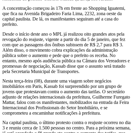
casa
A concentração começou às 17h em frente ao Shopping Iguatemi,
que fica na Avenida Brigadeiro Faria Lima, 2232, zona oeste da
de
capital paulista. De lá, os manifestantes seguiram até a casa do
prefeito.
Gilberto
Desde o início deste ano o MPL já realizou oito grandes atos pela
Kassab
revogação do reajuste, vigente a partir do dia 5 de janeiro, que fez
com que as passagens dos ônibus subissem de R$ 2,7 para R$ 3.
Além disso, o movimento cobra explicações da administração
pública sobre o aumento e pede que o prefeito os receba. No
entanto, mesmo após audiência pública na Câmara dos Vereadores e
promessas de negociação, Kassab disse que o assunto será tratado
pela Secretaria Municipal de Transportes.
Nesta terça-feira (08), durante uma viagem sobre negócios
imobiliários em Paris, Kassab foi surpreendido por um grupo de
jovens que protestavam contra o aumento das tarifas. O secretário
adjunto de relações internacionais da prefeitura, Guilherme Furegato
Mattar, falou com os manifestantes, mobilizados na entrada da Feira
Internacional dos Profissionais do Setor Imobiliário, e se
comprometeu a encaminhar notificações à prefeitura.
Na capital paulista, o último protesto contra o reajuste ocorreu no dia
3 e reuniu cerca de 1.500 pessoas no centro. Para a próxima semana,