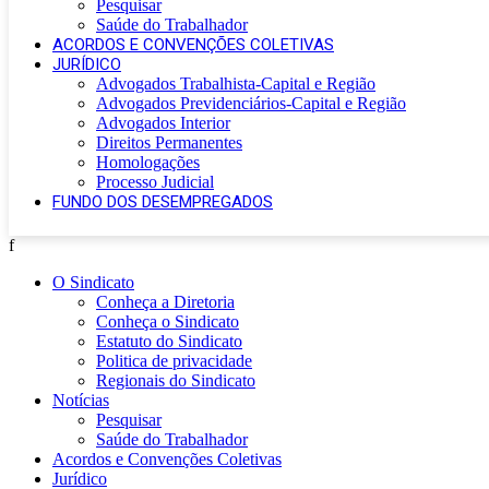
Pesquisar
Saúde do Trabalhador
ACORDOS E CONVENÇÕES COLETIVAS
JURÍDICO
Advogados Trabalhista-Capital e Região
Advogados Previdenciários-Capital e Região
Advogados Interior
Direitos Permanentes
Homologações
Processo Judicial
FUNDO DOS DESEMPREGADOS
f
O Sindicato
Conheça a Diretoria
Conheça o Sindicato
Estatuto do Sindicato
Politica de privacidade
Regionais do Sindicato
Notícias
Pesquisar
Saúde do Trabalhador
Acordos e Convenções Coletivas
Jurídico