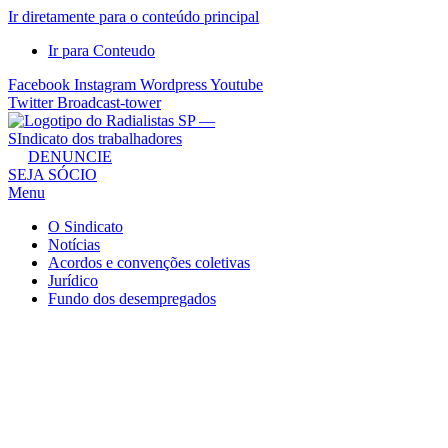
Ir diretamente para o conteúdo principal
Ir para Conteudo
Facebook
Instagram
Wordpress
Youtube
Twitter
Broadcast-tower
Sindicato
DENUNCIE
SEJA SÓCIO
dos
Menu
Radialistas
de
O Sindicato
São
Notícias
Acordos e convenções coletivas
Paulo
Jurídico
–
Fundo dos desempregados
Sindicato
dos
Radialistas
...