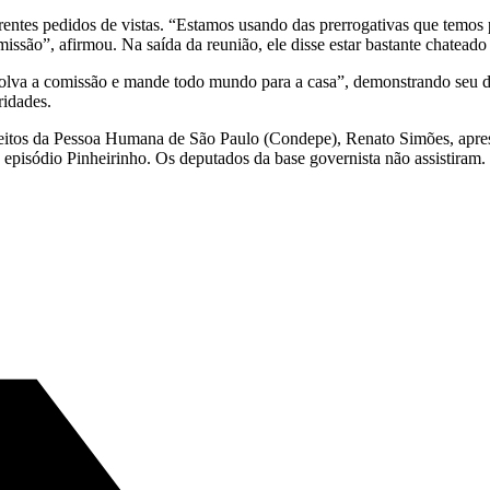
ntes pedidos de vistas. “Estamos usando das prerrogativas que temos p
missão”, afirmou. Na saída da reunião, ele disse estar bastante chatea
solva a comissão e mande todo mundo para a casa”, demonstrando seu d
ridades.
reitos da Pessoa Humana de São Paulo (Condepe), Renato Simões, aprese
 episódio Pinheirinho. Os deputados da base governista não assistiram.