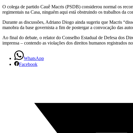
responsáveis
O colega de partido Cauê Macris (PSDB) considerou normal os recorre
regimentais na Casa, ninguém aqui está obstruindo os trabalhos da co
pelo
Durante as discussões, Adriano Diogo ainda sugeriu que Macris “dis
Pinheirinho
manobra da base governista a fim de postergar a convocação das auto
Ao final do debate, o relator do Conselho Estadual de Defesa dos Di
imprensa – contendo as violações dos direitos humanos registrados no
WhatsApp
Facebook