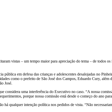
itaram vistas – um tempo maior para apreciação do tema – de todos os
ia pública em defesa das crianças e adolescentes desalojadas no Pinheir
oridades como o prefeito de São José dos Campos, Eduardo Cury, além 
ão José.
que considera uma interferência do Executivo no caso. “A nossa comiss
 requerimentos, porque nossa comissão está desde o começo do ano paral
 há qualquer intenção política nos pedidos de vista. “Não necessariame