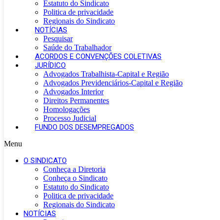
Estatuto do Sindicato
Politica de privacidade
Regionais do Sindicato
NOTÍCIAS
Pesquisar
Saúde do Trabalhador
ACORDOS E CONVENÇÕES COLETIVAS
JURÍDICO
Advogados Trabalhista-Capital e Região
Advogados Previdenciários-Capital e Região
Advogados Interior
Direitos Permanentes
Homologações
Processo Judicial
FUNDO DOS DESEMPREGADOS
Menu
O SINDICATO
Conheça a Diretoria
Conheça o Sindicato
Estatuto do Sindicato
Politica de privacidade
Regionais do Sindicato
NOTÍCIAS