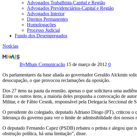
Advogados Trabalhista-Capital e Região
Advogados Previdenciários-Capital e Região
Advogados Interior
Direitos Permanentes
Homologações
Processo Judicial
Fundo dos Desempregados
Notícias
Manobra
da
By
Mhais Comunicação
15 de março de 2012
0
base
Os parlamentares da base aliada ao governador Geraldo Alckmin solic
desocupação, o que provocou reclamações da oposição.
de
Dos 27 itens na pauta da reunião, apenas o que solicitava uma audiênc
Entre os outros itens, a maioria deles propunha a convocação de aut
Alckmin
Militar, e de Fábio Cesnik, responsável pela Delegacia Seccional de S
impede
O presidente do colegiado, deputado Adriano Diogo (PT), criticou o 
liderança do governo para ver o limite de admissibilidade dos nossos
convocação
O deputado Fernando Capez (PSDB) rebateu o petista e alegou que não
de
obstrução política, há uma limitação”, disse.