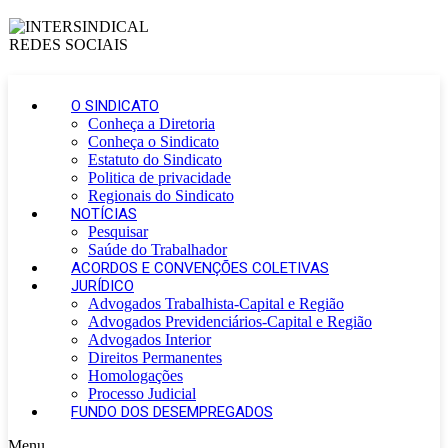
O SINDICATO
Conheça a Diretoria
Conheça o Sindicato
Estatuto do Sindicato
Politica de privacidade
Regionais do Sindicato
NOTÍCIAS
Pesquisar
Saúde do Trabalhador
ACORDOS E CONVENÇÕES COLETIVAS
JURÍDICO
Advogados Trabalhista-Capital e Região
Advogados Previdenciários-Capital e Região
Advogados Interior
Direitos Permanentes
Homologações
Processo Judicial
FUNDO DOS DESEMPREGADOS
Menu