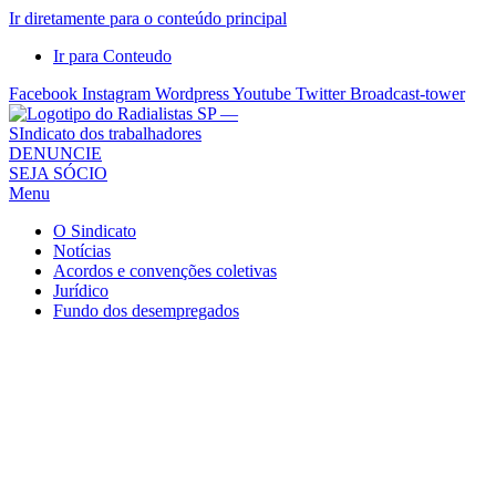
Ir diretamente para o conteúdo principal
Ir para Conteudo
Facebook
Instagram
Wordpress
Youtube
Twitter
Broadcast-tower
Sindicato
DENUNCIE
SEJA SÓCIO
dos
Menu
Radialistas
de
O Sindicato
São
Notícias
Acordos e convenções coletivas
Paulo
Jurídico
–
Fundo dos desempregados
Sindicato
dos
Radialistas
...