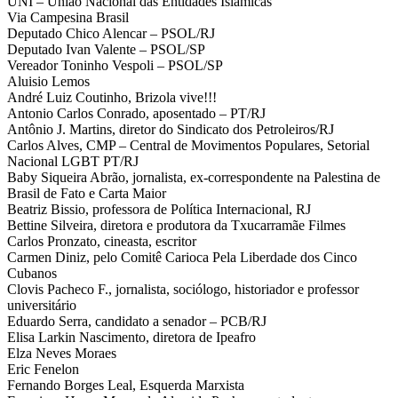
UNI – União Nacional das Entidades Islâmicas
Via Campesina Brasil
Deputado Chico Alencar – PSOL/RJ
Deputado Ivan Valente – PSOL/SP
Vereador Toninho Vespoli – PSOL/SP
Aluisio Lemos
André Luiz Coutinho, Brizola vive!!!
Antonio Carlos Conrado, aposentado – PT/RJ
Antônio J. Martins, diretor do Sindicato dos Petroleiros/RJ
Carlos Alves, CMP – Central de Movimentos Populares, Setorial
Nacional LGBT PT/RJ
Baby Siqueira Abrão, jornalista, ex-correspondente na Palestina de
Brasil de Fato e Carta Maior
Beatriz Bissio, professora de Política Internacional, RJ
Bettine Silveira, diretora e produtora da Txucarramãe Filmes
Carlos Pronzato, cineasta, escritor
Carmen Diniz, pelo Comitê Carioca Pela Liberdade dos Cinco
Cubanos
Clovis Pacheco F., jornalista, sociólogo, historiador e professor
universitário
Eduardo Serra, candidato a senador – PCB/RJ
Elisa Larkin Nascimento, diretora de Ipeafro
Elza Neves Moraes
Eric Fenelon
Fernando Borges Leal, Esquerda Marxista