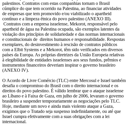
palestinos. Contratos com estas companhias tornam o Brasil
cúmplice do que tem ocorrido na Palestina, ao financiar atividades
de empresas que tem promovido e/ou viabilizado o apartheid
contínuo e a limpeza étnica do povo palestino (ANEXO III).
Contratos com a empresa israelense, Mekorot, responsável pelo
apartheid de água na Palestina ocupada, são exemplos latentes da
violação dos princípios de solidariedade e das normas internacionais
e constitucionais de direitos humanos e responsabilidade. Respostas
exemplares, do desinvestimento à rescisão de contratos públicos
com a Elbit Systems e a Mekorot, têm sido verificados em diversos
países da Europa. As próprias diretrizes da União Europeia relativas
à elegibilidade de entidades israelenses aos seus fundos, prêmios e
instrumentos financeiros deveriam inspirar o governo brasileiro
(ANEXO IV).
O Acordo de Livre Comércio (TLC) entre Mercosul e Israel também
desafia o compromisso do Brasil com o direito internacional e os
direitos do povo palestino. É válido lembrar que o ataque israelense
ao Líbano e à Faixa de Gaza, em julho de 2006, levaram o governo
brasileiro a suspender temporariamente as negociações pelo TLC.
Hoje, mediante um novo e ainda mais violento ataque a Gaza,
exigimos que o Tratado seja suspenso indefinidamente, ou até que
Israel cumpra efetivamente com a suas obrigações com a lei
internacional.