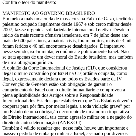
Confira o teor do manifesto:
MANIFESTO AO GOVERNO BRASILEIRO
Em meio a mais uma onda de massacres na Faixa de Gaza, território
palestino ocupado ilegalmente desde 1967 e sob cerco militar desde
2007, faz-se urgente a solidariedade internacional efetiva. Desde o
início da mais recente ofensiva israelense, em 7 de julho deste ano,
mais de 600 palestinos, a maioria civis, foram mortos, mais de 3 mil
foram feridos e 40 mil encontram-se desabrigados. É imperativo,
nesse sentido, isolar militar, econômica e politicamente Israel. Não
se trata apenas de um dever moral do Estado brasileiro, mas também
de uma obrigação jurídica.
A opinião da Corte Internacional de Justiça (CIJ), que considerou
ilegal o muro construído por Israel na Cisjordânia ocupada, como
ilegal, expressamente declara que todos os Estados parte da IV
Convenção de Genebra estão sob obrigação de garantir o
cumprimento de Israel com o direito humanitário e comprovou a
plena aplicabilidade dos Artigos sobre a Responsabilidade
Internacional dos Estados que estabelecem que “os Estados deverão
cooperar para pôr fim, por meios legais, a toda violação grave” por
um Estado de uma obrigação decorrente de uma norma imperativa
de Direito Internacional, tais como agressão militar ou a negação do
direito de auto-determinação (ANEXO I).
Também é válido ressaltar que, nesse mês, houve um importante e
massivo pedido de embargo militar a Israel, assinado por diversos