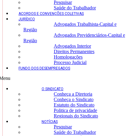
Pesquisar
Saúde do Trabalhador
ACORDOS E CONVENÇÕES COLETIVAS
JURÍDICO
Advogados Trabalhista-Capital e
Região
Advogados Previdenciários-Capital e
Região
Advogados Interior
Direitos Permanentes
Homologações
Processo Judicial
FUNDO DOS DESEMPREGADOS
Menu
O SINDICATO
Conheça a Diretoria
Conheça o Sindicato
Estatuto do Sindicato
Politica de privacidade
Regionais do Sindicato
NOTÍCIAS
Pesquisar
Saúde do Trabalhador