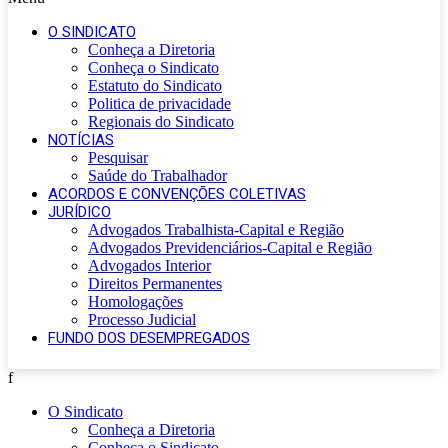
O SINDICATO
Conheça a Diretoria
Conheça o Sindicato
Estatuto do Sindicato
Politica de privacidade
Regionais do Sindicato
NOTÍCIAS
Pesquisar
Saúde do Trabalhador
ACORDOS E CONVENÇÕES COLETIVAS
JURÍDICO
Advogados Trabalhista-Capital e Região
Advogados Previdenciários-Capital e Região
Advogados Interior
Direitos Permanentes
Homologações
Processo Judicial
FUNDO DOS DESEMPREGADOS
f
O Sindicato
Conheça a Diretoria
Conheça o Sindicato