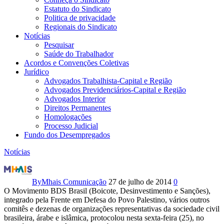
Estatuto do Sindicato
Politica de privacidade
Regionais do Sindicato
Notícias
Pesquisar
Saúde do Trabalhador
Acordos e Convenções Coletivas
Jurídico
Advogados Trabalhista-Capital e Região
Advogados Previdenciários-Capital e Região
Advogados Interior
Direitos Permanentes
Homologações
Processo Judicial
Fundo dos Desempregados
Notícias
Manifesto
ao
By
Mhais Comunicação
27 de julho de 2014
0
O Movimento BDS Brasil (Boicote, Desinvestimento e Sanções),
governo
integrado pela Frente em Defesa do Povo Palestino, vários outros
comitês e dezenas de organizações representativas da sociedade civil
brasileiro
brasileira, árabe e islâmica, protocolou nesta sexta-feira (25), no