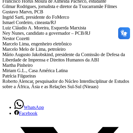
Francisco Horus Moura de Almeida Pacheco, estudante
Gilmar Rodrigues, jornalista e diretor da Txucarramãe Filmes
Gustavo Marvn, PCB
Ingrid Sarti, presidente do FoMerco
Ismael Cordeiro, cineasta/RJ
Luiz Cláudio A. Moreira, Esquerda Marxista
Ney Nunes, candidato a governador – PCB/RJ
Nestor Cozetti
Marcelo Lima, engenheiro eletrônico
Marcelo Melo de Lima, petroleiro
Mário Augusto Jakobskind, presidente da Comissão de Defesa da
Liberdade de Imprensa e Direitos Humanos da ABI
Martha Pinheiro
Miriam G.L., Casa América Latina
Patrícia Filgueiras
Roberto Alencar, pesquisador do Núcleo Interdisciplinar de Estudos
sobre a África, Ásia e as Relações Sul-Sul (Nieaas)
WhatsApp
Facebook