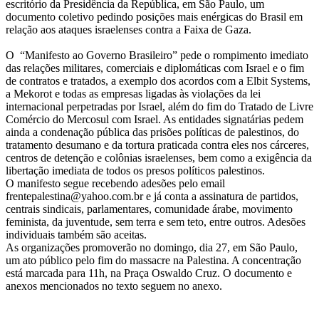
escritório da Presidência da República, em São Paulo, um
pede
documento coletivo pedindo posições mais enérgicas do Brasil em
relação aos ataques israelenses contra a Faixa de Gaza.
ações
O “Manifesto ao Governo Brasileiro” pede o rompimento imediato
contra
das relações militares, comerciais e diplomáticas com Israel e o fim
de contratos e tratados, a exemplo dos acordos com a Elbit Systems,
o
a Mekorot e todas as empresas ligadas às violações da lei
internacional perpetradas por Israel, além do fim do Tratado de Livre
Comércio do Mercosul com Israel. As entidades signatárias pedem
massacre
ainda a condenação pública das prisões políticas de palestinos, do
tratamento desumano e da tortura praticada contra eles nos cárceres,
da
centros de detenção e colônias israelenses, bem como a exigência da
libertação imediata de todos os presos políticos palestinos.
Palestina
O manifesto segue recebendo adesões pelo email
frentepalestina@yahoo.com.br e já conta a assinatura de partidos,
centrais sindicais, parlamentares, comunidade árabe, movimento
feminista, da juventude, sem terra e sem teto, entre outros. Adesões
individuais também são aceitas.
As organizações promoverão no domingo, dia 27, em São Paulo,
um ato público pelo fim do massacre na Palestina. A concentração
está marcada para 11h, na Praça Oswaldo Cruz. O documento e
anexos mencionados no texto seguem no anexo.