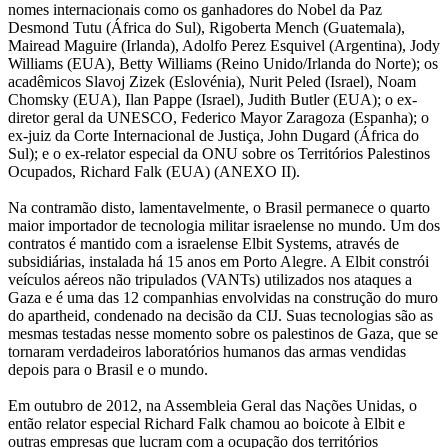
nomes internacionais como os ganhadores do Nobel da Paz
Desmond Tutu (África do Sul), Rigoberta Mench (Guatemala),
Mairead Maguire (Irlanda), Adolfo Perez Esquivel (Argentina), Jody
Williams (EUA), Betty Williams (Reino Unido/Irlanda do Norte); os
acadêmicos Slavoj Zizek (Eslovénia), Nurit Peled (Israel), Noam
Chomsky (EUA), Ilan Pappe (Israel), Judith Butler (EUA); o ex-
diretor geral da UNESCO, Federico Mayor Zaragoza (Espanha); o
ex-juiz da Corte Internacional de Justiça, John Dugard (África do
Sul); e o ex-relator especial da ONU sobre os Territórios Palestinos
Ocupados, Richard Falk (EUA) (ANEXO II).
Na contramão disto, lamentavelmente, o Brasil permanece o quarto
maior importador de tecnologia militar israelense no mundo. Um dos
contratos é mantido com a israelense Elbit Systems, através de
subsidiárias, instalada há 15 anos em Porto Alegre. A Elbit constrói
veículos aéreos não tripulados (VANTs) utilizados nos ataques a
Gaza e é uma das 12 companhias envolvidas na construção do muro
do apartheid, condenado na decisão da CIJ. Suas tecnologias são as
mesmas testadas nesse momento sobre os palestinos de Gaza, que se
tornaram verdadeiros laboratórios humanos das armas vendidas
depois para o Brasil e o mundo.
Em outubro de 2012, na Assembleia Geral das Nações Unidas, o
então relator especial Richard Falk chamou ao boicote à Elbit e
outras empresas que lucram com a ocupação dos territórios