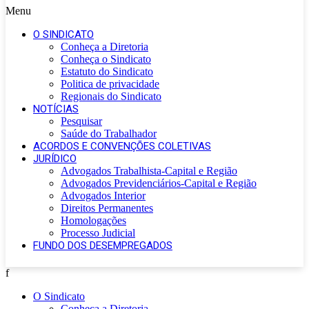
Menu
O SINDICATO
Conheça a Diretoria
Conheça o Sindicato
Estatuto do Sindicato
Politica de privacidade
Regionais do Sindicato
NOTÍCIAS
Pesquisar
Saúde do Trabalhador
ACORDOS E CONVENÇÕES COLETIVAS
JURÍDICO
Advogados Trabalhista-Capital e Região
Advogados Previdenciários-Capital e Região
Advogados Interior
Direitos Permanentes
Homologações
Processo Judicial
FUNDO DOS DESEMPREGADOS
f
O Sindicato
Conheça a Diretoria