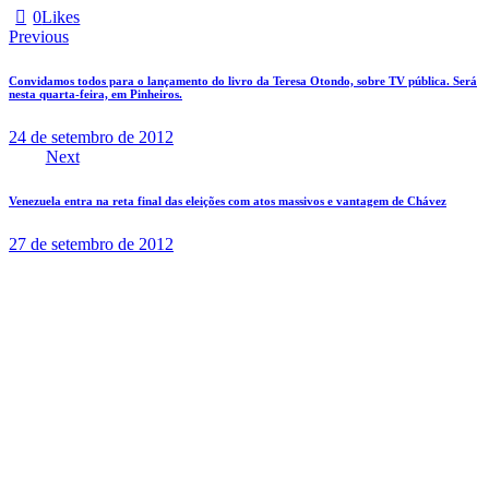
0
Likes
Navegação
Previous
de
Convidamos todos para o lançamento do livro da Teresa Otondo, sobre TV pública. Será
Post
nesta quarta-feira, em Pinheiros.
24 de setembro de 2012
Next
Venezuela entra na reta final das eleições com atos massivos e vantagem de Chávez
27 de setembro de 2012