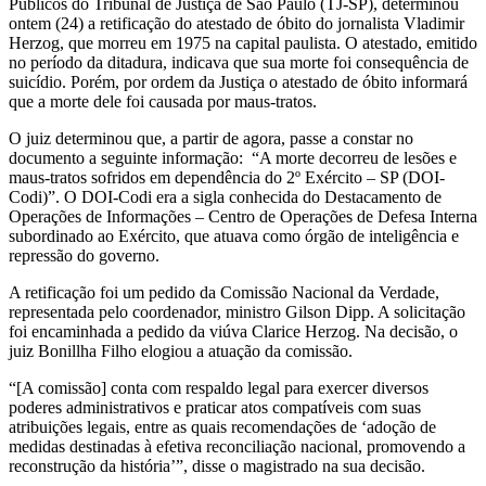
Públicos do Tribunal de Justiça de São Paulo (TJ-SP), determinou
Herzog
ontem (24) a retificação do atestado de óbito do jornalista Vladimir
Herzog, que morreu em 1975 na capital paulista. O atestado, emitido
morreu
no período da ditadura, indicava que sua morte foi consequência de
suicídio. Porém, por ordem da Justiça o atestado de óbito informará
por
que a morte dele foi causada por maus-tratos.
O juiz determinou que, a partir de agora, passe a constar no
maus-
documento a seguinte informação: “A morte decorreu de lesões e
maus-tratos sofridos em dependência do 2º Exército – SP (DOI-
tratos
Codi)”. O DOI-Codi era a sigla conhecida do Destacamento de
Operações de Informações – Centro de Operações de Defesa Interna
nas
subordinado ao Exército, que atuava como órgão de inteligência e
repressão do governo.
mãos
A retificação foi um pedido da Comissão Nacional da Verdade,
do
representada pelo coordenador, ministro Gilson Dipp. A solicitação
foi encaminhada a pedido da viúva Clarice Herzog. Na decisão, o
Exército
juiz Bonillha Filho elogiou a atuação da comissão.
“[A comissão] conta com respaldo legal para exercer diversos
poderes administrativos e praticar atos compatíveis com suas
atribuições legais, entre as quais recomendações de ‘adoção de
medidas destinadas à efetiva reconciliação nacional, promovendo a
reconstrução da história’”, disse o magistrado na sua decisão.