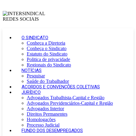
O SINDICATO
Conheça a Diretoria
Conheça o Sindicato
Estatuto do Sindicato
Politica de privacidade
Regionais do Sindicato
NOTÍCIAS
Pesquisar
Saúde do Trabalhador
ACORDOS E CONVENÇÕES COLETIVAS
JURÍDICO
Advogados Trabalhista-Capital e Região
Advogados Previdenciários-Capital e Região
Advogados Interior
Direitos Permanentes
Homologações
Processo Judicial
FUNDO DOS DESEMPREGADOS