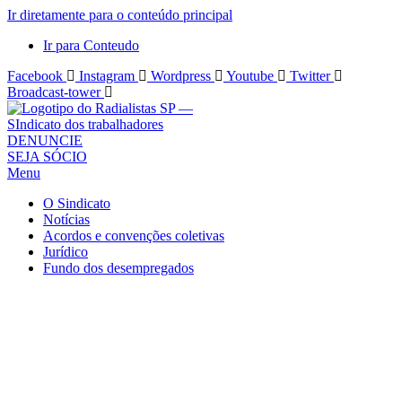
Ir diretamente para o conteúdo principal
Ir para Conteudo
Facebook
Instagram
Wordpress
Youtube
Twitter
Broadcast-tower
Sindicato
DENUNCIE
SEJA SÓCIO
dos
Menu
Radialistas
de
O Sindicato
São
Notícias
Acordos e convenções coletivas
Paulo
Jurídico
–
Fundo dos desempregados
Sindicato
dos
Radialistas
...