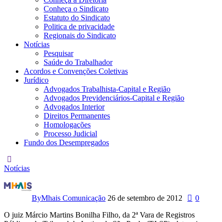
Conheça o Sindicato
Estatuto do Sindicato
Politica de privacidade
Regionais do Sindicato
Notícias
Pesquisar
Saúde do Trabalhador
Acordos e Convenções Coletivas
Jurídico
Advogados Trabalhista-Capital e Região
Advogados Previdenciários-Capital e Região
Advogados Interior
Direitos Permanentes
Homologações
Processo Judicial
Fundo dos Desempregados
Notícias
Justiça
determina
By
Mhais Comunicação
26 de setembro de 2012
0
que
O juiz Márcio Martins Bonilha Filho, da 2ª Vara de Registros