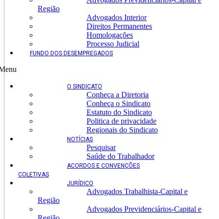
Região
Advogados Interior
Direitos Permanentes
Homologações
Processo Judicial
FUNDO DOS DESEMPREGADOS
Menu
O SINDICATO
Conheça a Diretoria
Conheça o Sindicato
Estatuto do Sindicato
Politica de privacidade
Regionais do Sindicato
NOTÍCIAS
Pesquisar
Saúde do Trabalhador
ACORDOS E CONVENÇÕES
COLETIVAS
JURÍDICO
Advogados Trabalhista-Capital e
Região
Advogados Previdenciários-Capital e
Região