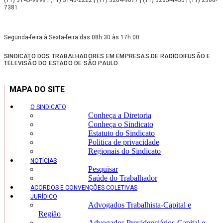
7381
Segunda-feira à Sexta-feira das 08h:30 às 17h:00
SINDICATO DOS TRABALHADORES EM EMPRESAS DE RADIODIFUSÃO E
TELEVISÃO DO ESTADO DE SÃO PAULO
MAPA DO SITE
O SINDICATO
Conheça a Diretoria
Conheça o Sindicato
Estatuto do Sindicato
Politica de privacidade
Regionais do Sindicato
NOTÍCIAS
Pesquisar
Saúde do Trabalhador
ACORDOS E CONVENÇÕES COLETIVAS
JURÍDICO
Advogados Trabalhista-Capital e
Região
Advogados Previdenciários-Capital e