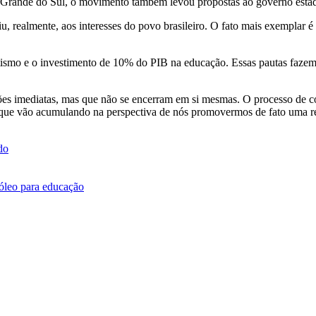
Grande do Sul, o movimento também levou propostas ao governo estadua
, realmente, aos interesses do povo brasileiro. O fato mais exemplar é
etismo e o investimento de 10% do PIB na educação. Essas pautas fazem
ões imediatas, mas que não se encerram em si mesmas. O processo de c
 que vão acumulando na perspectiva de nós promovermos de fato uma re
do
óleo para educação