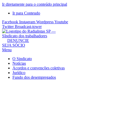
Ir diretamente para o conteúdo principal
Ir para Conteudo
Facebook
Instagram
Wordpress
Youtube
Twitter
Broadcast-tower
Sindicato
DENUNCIE
SEJA SÓCIO
dos
Menu
Radialistas
de
O Sindicato
São
Notícias
Acordos e convenções coletivas
Paulo
Jurídico
–
Fundo dos desempregados
Sindicato
dos
Radialistas
...