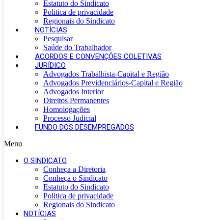
Estatuto do Sindicato
Politica de privacidade
Regionais do Sindicato
NOTÍCIAS
Pesquisar
Saúde do Trabalhador
ACORDOS E CONVENÇÕES COLETIVAS
JURÍDICO
Advogados Trabalhista-Capital e Região
Advogados Previdenciários-Capital e Região
Advogados Interior
Direitos Permanentes
Homologações
Processo Judicial
FUNDO DOS DESEMPREGADOS
Menu
O SINDICATO
Conheça a Diretoria
Conheça o Sindicato
Estatuto do Sindicato
Politica de privacidade
Regionais do Sindicato
NOTÍCIAS