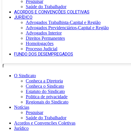
Pesquisar
Saúde do Trabalhador
ACORDOS E CONVENÇÕES COLETIVAS
JURÍDICO
Advogados Trabalhista-Capital e Região
Advogados Previdenciários-Capital e Região
Advogados Interior
Direitos Permanentes
Homologações
Processo Judicial
FUNDO DOS DESEMPREGADOS
f
O Sindicato
Conheça a Diretoria
Conheça o Sindicato
Estatuto do Sindicato
Politica de privacidade
Regionais do Sindicato
Notícias
Pesquisar
Saúde do Trabalhador
Acordos e Convenções Coletivas
Jurídico