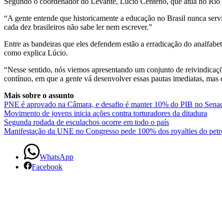
Segundo o coordenador do Levante, Lúcio Centeno, que atua no Rio 
Popular
“A gente entende que historicamente a educação no Brasil nunca serviu
para
cada dez brasileiros não sabe ler nem escrever.”
Entre as bandeiras que eles defendem estão a erradicação do analfab
a
como explica Lúcio.
Educação
“Nesse sentido, nós viemos apresentando um conjunto de reivindicaç
contínuo, em que a gente vá desenvolver essas pautas imediatas, mas
Mais sobre o assunto
PNE é aprovado na Câmara, e desafio é manter 10% do PIB no Sena
Movimento de jovens inicia ações contra torturadores da ditadura
Segunda rodada de esculachos ocorre em todo o país
Manifestação da UNE no Congresso pede 100% dos royalties do petr
WhatsApp
Facebook