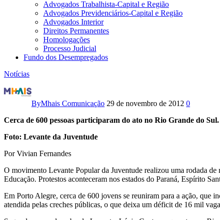
Advogados Trabalhista-Capital e Região
Advogados Previdenciários-Capital e Região
Advogados Interior
Direitos Permanentes
Homologações
Processo Judicial
Fundo dos Desempregados
Notícias
Jovens
protestam
By
Mhais Comunicação
29 de novembro de 2012
0
em
Cerca de 600 pessoas participaram do ato no Rio Grande do Sul.
11
Foto: Levante da Juventude
Por Vivian Fernandes
estados
O movimento Levante Popular da Juventude realizou uma rodada de ma
por
Educação. Protestos aconteceram nos estados do Paraná, Espírito San
um
Em Porto Alegre, cerca de 600 jovens se reuniram para a ação, que in
atendida pelas creches públicas, o que deixa um déficit de 16 mil vaga
Projeto