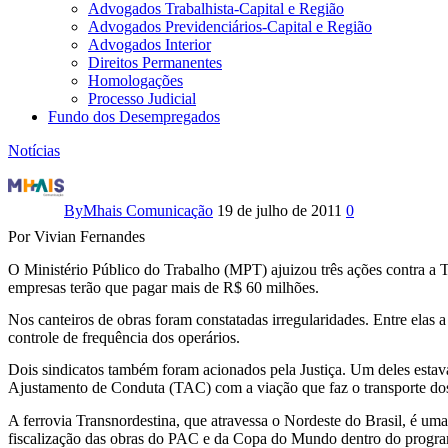
Advogados Trabalhista-Capital e Região
Advogados Previdenciários-Capital e Região
Advogados Interior
Direitos Permanentes
Homologações
Processo Judicial
Fundo dos Desempregados
Notícias
Irregularidades
trabalhistas
By
Mhais Comunicação
19 de julho de 2011
0
Por Vivian Fernandes
geram
O Ministério Público do Trabalho (MPT) ajuizou três ações contra a 
processos
empresas terão que pagar mais de R$ 60 milhões.
contra
Nos canteiros de obras foram constatadas irregularidades. Entre elas
controle de frequência dos operários.
empreiteiras
Dois sindicatos também foram acionados pela Justiça. Um deles est
Ajustamento de Conduta (TAC) com a viação que faz o transporte dos op
A ferrovia Transnordestina, que atravessa o Nordeste do Brasil, é u
fiscalização das obras do PAC e da Copa do Mundo dentro do progr