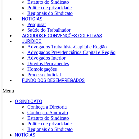
Estatuto do Sindicato
Politica de privacidade
Regionais do Sindicato
NOTÍCIAS
Pesquisar
Saúde do Trabalhador
ACORDOS E CONVENÇÕES COLETIVAS
JURÍDICO
Advogados Trabalhista-Capital e Região
Advogados Previdenciários-Capital e Região
Advogados Interior
Direitos Permanentes
Homologações
Processo Judicial
FUNDO DOS DESEMPREGADOS
Menu
O SINDICATO
Conheça a Diretoria
Conheça o Sindicato
Estatuto do Sindicato
Politica de privacidade
Regionais do Sindicato
NOTÍCIAS