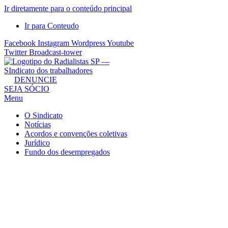
Ir diretamente para o conteúdo principal
Ir para Conteudo
Facebook
Instagram
Wordpress
Youtube
Twitter
Broadcast-tower
Sindicato
DENUNCIE
SEJA SÓCIO
dos
Menu
Radialistas
de
O Sindicato
São
Notícias
Acordos e convenções coletivas
Paulo
Jurídico
–
Fundo dos desempregados
Sindicato
dos
Radialistas
...