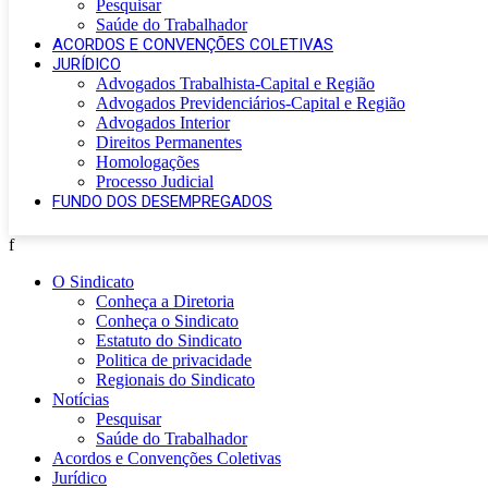
Pesquisar
Saúde do Trabalhador
ACORDOS E CONVENÇÕES COLETIVAS
JURÍDICO
Advogados Trabalhista-Capital e Região
Advogados Previdenciários-Capital e Região
Advogados Interior
Direitos Permanentes
Homologações
Processo Judicial
FUNDO DOS DESEMPREGADOS
f
O Sindicato
Conheça a Diretoria
Conheça o Sindicato
Estatuto do Sindicato
Politica de privacidade
Regionais do Sindicato
Notícias
Pesquisar
Saúde do Trabalhador
Acordos e Convenções Coletivas
Jurídico