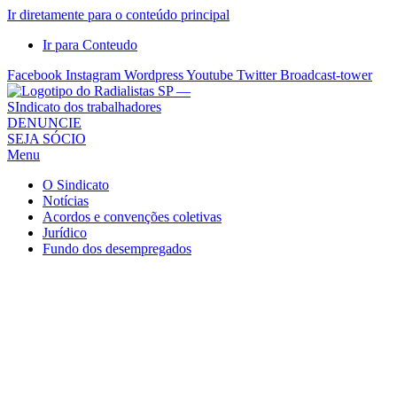
Ir diretamente para o conteúdo principal
Ir para Conteudo
Facebook
Instagram
Wordpress
Youtube
Twitter
Broadcast-tower
Sindicato
DENUNCIE
SEJA SÓCIO
dos
Menu
Radialistas
de
O Sindicato
São
Notícias
Acordos e convenções coletivas
Paulo
Jurídico
–
Fundo dos desempregados
Sindicato
dos
Radialistas
...