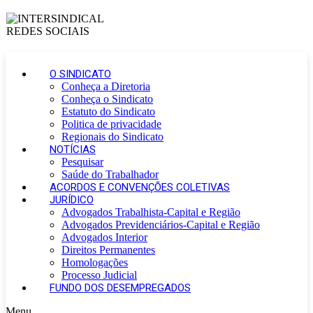
O SINDICATO
Conheça a Diretoria
Conheça o Sindicato
Estatuto do Sindicato
Politica de privacidade
Regionais do Sindicato
NOTÍCIAS
Pesquisar
Saúde do Trabalhador
ACORDOS E CONVENÇÕES COLETIVAS
JURÍDICO
Advogados Trabalhista-Capital e Região
Advogados Previdenciários-Capital e Região
Advogados Interior
Direitos Permanentes
Homologações
Processo Judicial
FUNDO DOS DESEMPREGADOS
Menu