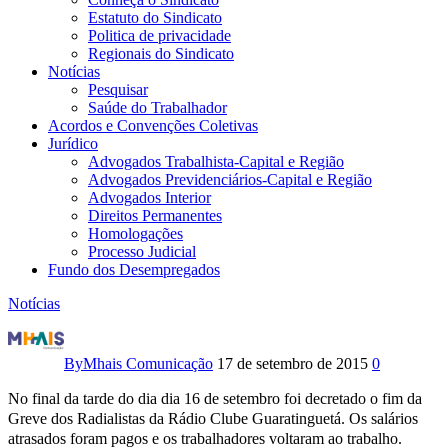
Estatuto do Sindicato
Politica de privacidade
Regionais do Sindicato
Notícias
Pesquisar
Saúde do Trabalhador
Acordos e Convenções Coletivas
Jurídico
Advogados Trabalhista-Capital e Região
Advogados Previdenciários-Capital e Região
Advogados Interior
Direitos Permanentes
Homologações
Processo Judicial
Fundo dos Desempregados
Notícias
Greve
na
By
Mhais Comunicação
17 de setembro de 2015
0
Rádio
No final da tarde do dia dia 16 de setembro foi decretado o fim da
Greve dos Radialistas da Rádio Clube Guaratinguetá. Os salários
Clube
atrasados foram pagos e os trabalhadores voltaram ao trabalho.