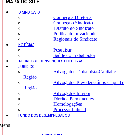
MAPA DO SITE
O SINDICATO
Conheça a Diretoria
Conheça o Sindicato
Estatuto do Sindicato
Politica de privacidade
Regionais do Sindicato
NOTÍCIAS
Pesquisar
Saúde do Trabalhador
ACORDOS E CONVENÇÕES COLETIVAS
JURÍDICO
Advogados Trabalhista-Capital e
Região
Advogados Previdenciários-Capital e
Região
Advogados Interior
Direitos Permanentes
Homologações
Processo Judicial
FUNDO DOS DESEMPREGADOS
Menu