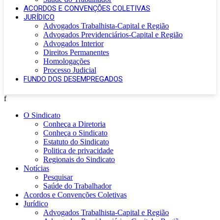
ACORDOS E CONVENÇÕES COLETIVAS
JURÍDICO
Advogados Trabalhista-Capital e Região
Advogados Previdenciários-Capital e Região
Advogados Interior
Direitos Permanentes
Homologações
Processo Judicial
FUNDO DOS DESEMPREGADOS
f
O Sindicato
Conheça a Diretoria
Conheça o Sindicato
Estatuto do Sindicato
Politica de privacidade
Regionais do Sindicato
Notícias
Pesquisar
Saúde do Trabalhador
Acordos e Convenções Coletivas
Jurídico
Advogados Trabalhista-Capital e Região