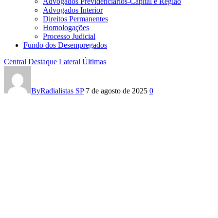
Advogados Previdenciários-Capital e Região
Advogados Interior
Direitos Permanentes
Homologações
Processo Judicial
Fundo dos Desempregados
Central
Destaque
Lateral
Últimas
Fundo
dos
By
Radialistas SP
7 de agosto de 2025
0
Desempregados:
Solidariedade
que
Alimenta
e
Qualifica