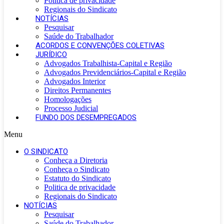
Politica de privacidade
Regionais do Sindicato
NOTÍCIAS
Pesquisar
Saúde do Trabalhador
ACORDOS E CONVENÇÕES COLETIVAS
JURÍDICO
Advogados Trabalhista-Capital e Região
Advogados Previdenciários-Capital e Região
Advogados Interior
Direitos Permanentes
Homologações
Processo Judicial
FUNDO DOS DESEMPREGADOS
Menu
O SINDICATO
Conheça a Diretoria
Conheça o Sindicato
Estatuto do Sindicato
Politica de privacidade
Regionais do Sindicato
NOTÍCIAS
Pesquisar
Saúde do Trabalhador