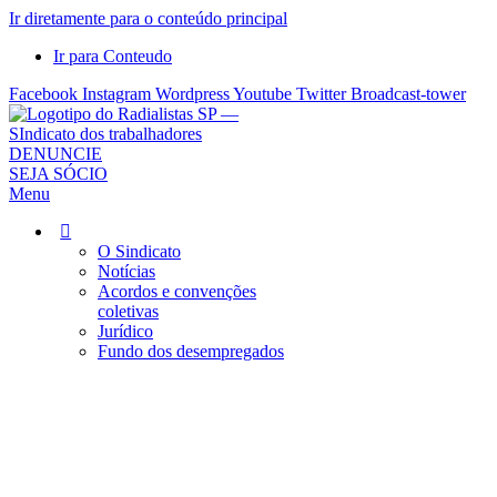
Ir diretamente para o conteúdo principal
Ir para Conteudo
Facebook
Instagram
Wordpress
Youtube
Twitter
Broadcast-tower
Sindicato
DENUNCIE
SEJA SÓCIO
dos
Menu
Radialistas
de
São
O Sindicato
Notícias
Paulo
Acordos e convenções
–
coletivas
Sindicato
Jurídico
dos
Fundo dos desempregados
Radialistas
...