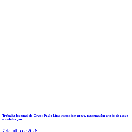
Trabalhadores(as) do Grupo Paulo Lima suspendem greve, mas mantêm estado de greve
e mobilização
7 de julho de 2026