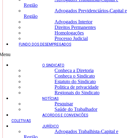
Região
Advogados Previdenciários-Capital e
Região
Advogados Interior
Direitos Permanentes
Homologações
Processo Judicial
FUNDO DOS DESEMPREGADOS
Menu
O SINDICATO
Conheça a Diretoria
Conheça o Sindicato
Estatuto do Sindicato
Politica de privacidade
Regionais do Sindicato
NOTÍCIAS
Pesquisar
Saúde do Trabalhador
ACORDOS E CONVENÇÕES
COLETIVAS
JURÍDICO
Advogados Trabalhista-Capital e
Região