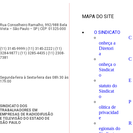
MAPA DO SITE
Rua Conselheiro Ramalho, 992/988 Bela
Vista – São Paulo – SP | CEP: 01325-000
O SINDICATO
C
onheça a
Diretori
(11) 3145-9999 | (11) 3145-2222 | (11)
3284-9877 | (11) 3285-4435 | (11) 2308-
a
7381
C
onheça o
Sindicat
o
Segunda-feira à Sexta-feira das 08h:30 às
E
17h:00
statuto do
Sindicat
o
P
SINDICATO DOS
olitica de
TRABALHADORES EM
privacidad
EMPRESAS DE RADIODIFUSÃO
e
E TELEVISÃO DO ESTADO DE
SÃO PAULO
R
egionais do