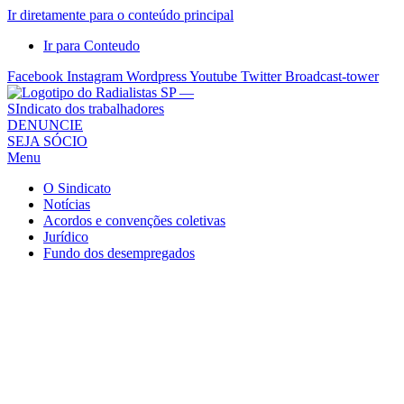
Ir diretamente para o conteúdo principal
Ir para Conteudo
Facebook
Instagram
Wordpress
Youtube
Twitter
Broadcast-tower
Sindicato
DENUNCIE
SEJA SÓCIO
dos
Menu
Radialistas
de
O Sindicato
São
Notícias
Acordos e convenções coletivas
Paulo
Jurídico
–
Fundo dos desempregados
Sindicato
dos
Radialistas
...