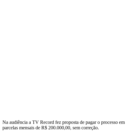
TV
Record
apresenta
proposta
para
fazer
acordo
de
pagamento
da
9a
Na audiência a TV Record fez proposta de pagar o processo em
parcelas mensais de R$ 200.000,00, sem correção.
hora