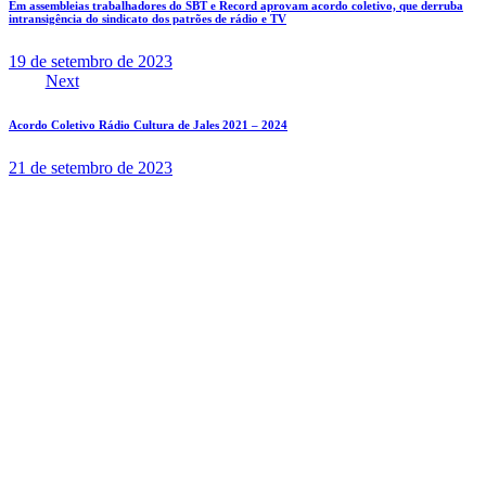
Em assembleias trabalhadores do SBT e Record aprovam acordo coletivo, que derruba
intransigência do sindicato dos patrões de rádio e TV
19 de setembro de 2023
Next
Acordo Coletivo Rádio Cultura de Jales 2021 – 2024
21 de setembro de 2023