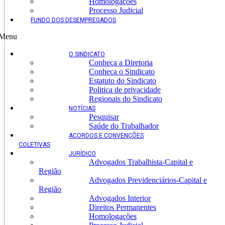
Homologações
Processo Judicial
FUNDO DOS DESEMPREGADOS
Menu
O SINDICATO
Conheça a Diretoria
Conheça o Sindicato
Estatuto do Sindicato
Politica de privacidade
Regionais do Sindicato
NOTÍCIAS
Pesquisar
Saúde do Trabalhador
ACORDOS E CONVENÇÕES
COLETIVAS
JURÍDICO
Advogados Trabalhista-Capital e
Região
Advogados Previdenciários-Capital e
Região
Advogados Interior
Direitos Permanentes
Homologações