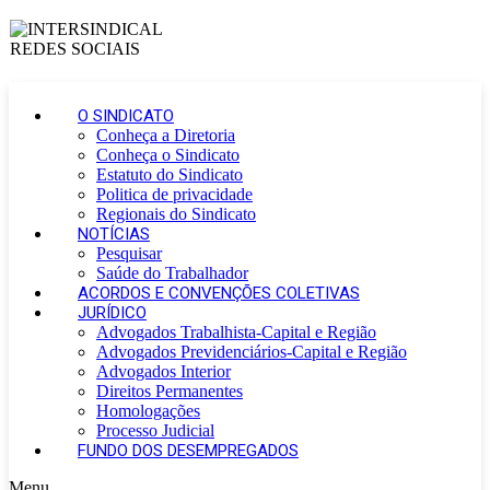
O SINDICATO
Conheça a Diretoria
Conheça o Sindicato
Estatuto do Sindicato
Politica de privacidade
Regionais do Sindicato
NOTÍCIAS
Pesquisar
Saúde do Trabalhador
ACORDOS E CONVENÇÕES COLETIVAS
JURÍDICO
Advogados Trabalhista-Capital e Região
Advogados Previdenciários-Capital e Região
Advogados Interior
Direitos Permanentes
Homologações
Processo Judicial
FUNDO DOS DESEMPREGADOS
Menu