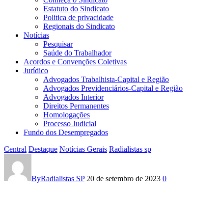
Estatuto do Sindicato
Politica de privacidade
Regionais do Sindicato
Notícias
Pesquisar
Saúde do Trabalhador
Acordos e Convenções Coletivas
Jurídico
Advogados Trabalhista-Capital e Região
Advogados Previdenciários-Capital e Região
Advogados Interior
Direitos Permanentes
Homologações
Processo Judicial
Fundo dos Desempregados
Central
Destaque
Notícias Gerais
Radialistas sp
Em
audiência
By
Radialistas SP
20 de setembro de 2023
0
na
Justiça