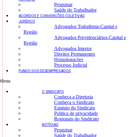
Pesquisar
Saúde do Trabalhador
ACORDOS E CONVENÇÕES COLETIVAS
JURÍDICO
Advogados Trabalhista-Capital e
Região
Advogados Previdenciários-Capital e
Região
Advogados Interior
Direitos Permanentes
Homologações
Processo Judicial
FUNDO DOS DESEMPREGADOS
Menu
O SINDICATO
Conheça a Diretoria
Conheça o Sindicato
Estatuto do Sindicato
Politica de privacidade
Regionais do Sindicato
NOTÍCIAS
Pesquisar
Saúde do Trabalhador