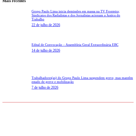
Mais recentes
Grupo Paulo Lima inicia demissões em massa na TV Fronteira;
Sindicatos dos Radialistas e dos Jornalistas acionam a Justiça do
Trabalho
22 de julho de 2026
Edital de Convocação – Assembleia Geral Extraordinária EBC
14 de julho de 2026
Trabalhadores(as) do Grupo Paulo Lima suspendem greve, mas mantêm
estado de greve e mobilização
7 de julho de 2026