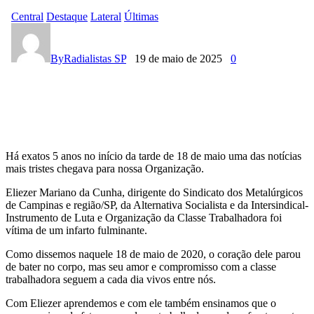
Central
Destaque
Lateral
Últimas
Eliezer
segue
By
Radialistas SP
19 de maio de 2025
0
presente
hoje
e
Há exatos 5 anos no início da tarde de 18 de maio uma das notícias
sempre
mais tristes chegava para nossa Organização.
em
Eliezer Mariano da Cunha, dirigente do Sindicato dos Metalúrgicos
de Campinas e região/SP, da Alternativa Socialista e da Intersindical-
nossa
Instrumento de Luta e Organização da Classe Trabalhadora foi
vítima de um infarto fulminante.
luta
Como dissemos naquele 18 de maio de 2020, o coração dele parou
por
de bater no corpo, mas seu amor e compromisso com a classe
trabalhadora seguem a cada dia vivos entre nós.
um
Com Eliezer aprendemos e com ele também ensinamos que o