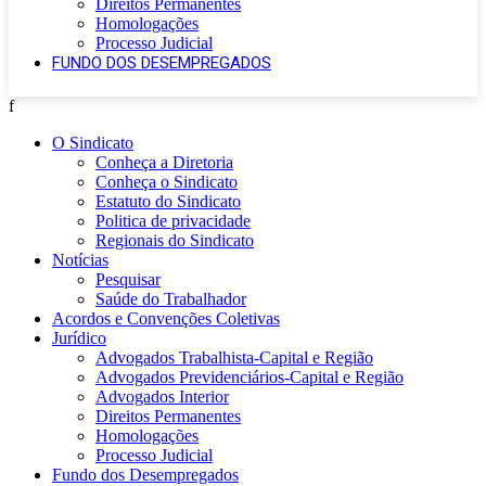
Direitos Permanentes
Homologações
Processo Judicial
FUNDO DOS DESEMPREGADOS
f
O Sindicato
Conheça a Diretoria
Conheça o Sindicato
Estatuto do Sindicato
Politica de privacidade
Regionais do Sindicato
Notícias
Pesquisar
Saúde do Trabalhador
Acordos e Convenções Coletivas
Jurídico
Advogados Trabalhista-Capital e Região
Advogados Previdenciários-Capital e Região
Advogados Interior
Direitos Permanentes
Homologações
Processo Judicial
Fundo dos Desempregados