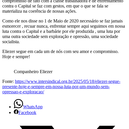
mundo
compromisso de fato com a classe trabalhadora e de enfrentamento
contra o Capital se faz com gestos, em que o que se fala se
sem
materializa na coerência de nossas ações.
Como ele nos disse no 1 de Maio de 2020 necessário se faz jamais
opressão
esmorecer , recuar nunca, enfrentar sempre aqui seguimos em nossa
luta contra o Capital e a barbárie por ele produzida , uma luta por
e
uma outra sociedade sem exploração e opressão, uma sociedade
socialista.
exploração
Eliezer segue em cada um de nós com seu amor e compromisso.
Hoje e sempre!
Companheiro Eliezer
Fonte:
https://www.intersindical.org.br/2025/05/18/eliezer-segue-
presente-hoje-e-sempre-em-nossa-luta-por-um-mundo-sem-
opressao-e-exploracao/
WhatsApp
Facebook