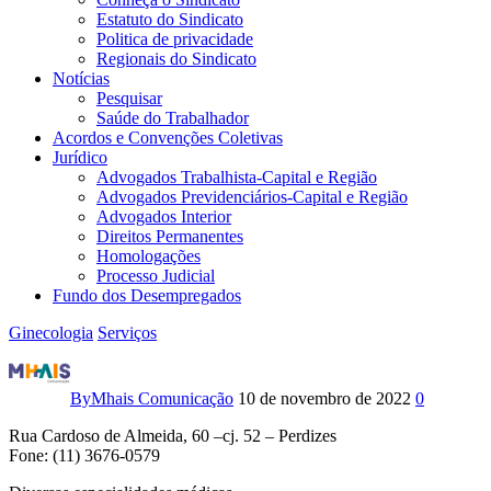
Estatuto do Sindicato
Politica de privacidade
Regionais do Sindicato
Notícias
Pesquisar
Saúde do Trabalhador
Acordos e Convenções Coletivas
Jurídico
Advogados Trabalhista-Capital e Região
Advogados Previdenciários-Capital e Região
Advogados Interior
Direitos Permanentes
Homologações
Processo Judicial
Fundo dos Desempregados
Ginecologia
Serviços
Dra.
Denise
By
Mhais Comunicação
10 de novembro de 2022
0
Grizante
Rua Cardoso de Almeida, 60 –cj. 52 – Perdizes
Fone: (11) 3676-0579