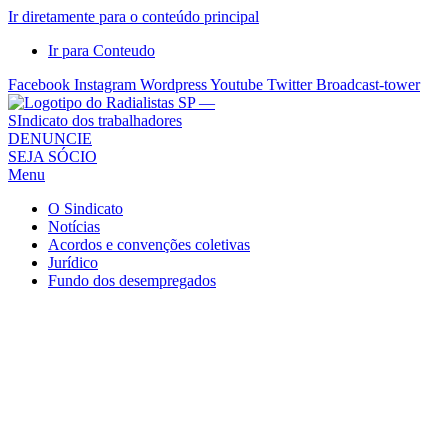
Ir diretamente para o conteúdo principal
Ir para Conteudo
Facebook
Instagram
Wordpress
Youtube
Twitter
Broadcast-tower
Sindicato
DENUNCIE
SEJA SÓCIO
dos
Menu
Radialistas
de
O Sindicato
São
Notícias
Acordos e convenções coletivas
Paulo
Jurídico
–
Fundo dos desempregados
Sindicato
dos
Radialistas
...