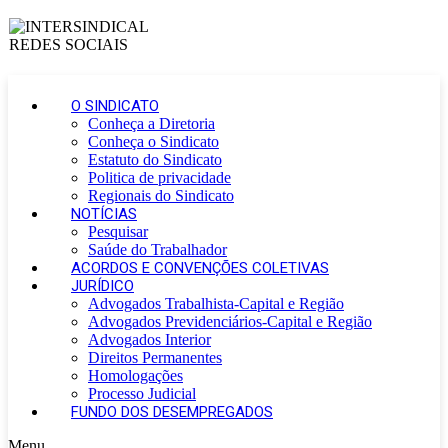
O SINDICATO
Conheça a Diretoria
Conheça o Sindicato
Estatuto do Sindicato
Politica de privacidade
Regionais do Sindicato
NOTÍCIAS
Pesquisar
Saúde do Trabalhador
ACORDOS E CONVENÇÕES COLETIVAS
JURÍDICO
Advogados Trabalhista-Capital e Região
Advogados Previdenciários-Capital e Região
Advogados Interior
Direitos Permanentes
Homologações
Processo Judicial
FUNDO DOS DESEMPREGADOS
Menu