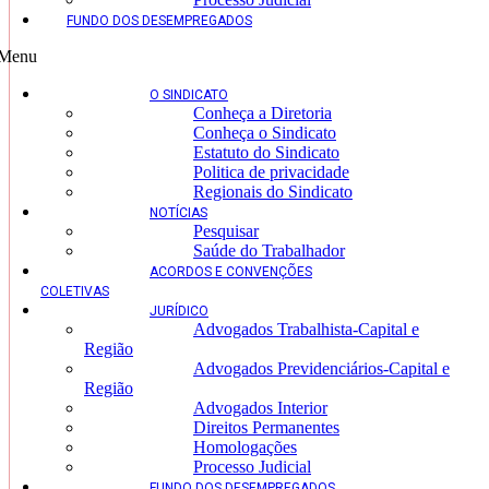
FUNDO DOS DESEMPREGADOS
Menu
O SINDICATO
Conheça a Diretoria
Conheça o Sindicato
Estatuto do Sindicato
Politica de privacidade
Regionais do Sindicato
NOTÍCIAS
Pesquisar
Saúde do Trabalhador
ACORDOS E CONVENÇÕES
COLETIVAS
JURÍDICO
Advogados Trabalhista-Capital e
Região
Advogados Previdenciários-Capital e
Região
Advogados Interior
Direitos Permanentes
Homologações
Processo Judicial
FUNDO DOS DESEMPREGADOS