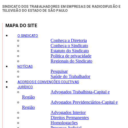
SINDICATO DOS TRABALHADORES EM EMPRESAS DE RADIODIFUSÃO E
TELEVISÃO DO ESTADO DE SÃO PAULO
MAPA DO SITE
O SINDICATO
Conheça a Diretoria
Conheça o Sindicato
Estatuto do Sindicato
Politica de privacidade
Regionais do Sindicato
NOTÍCIAS
Pesquisar
Saúde do Trabalhador
ACORDOS E CONVENÇÕES COLETIVAS
JURÍDICO
Advogados Trabalhista-Capital e
Região
Advogados Previdenciários-Capital e
Região
Advogados Interior
Direitos Permanentes
Homologações
Processo Judicial