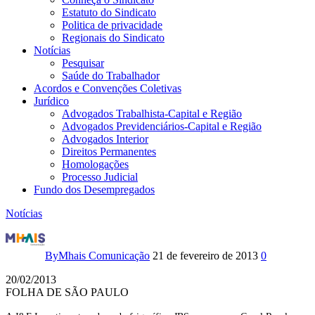
Estatuto do Sindicato
Politica de privacidade
Regionais do Sindicato
Notícias
Pesquisar
Saúde do Trabalhador
Acordos e Convenções Coletivas
Jurídico
Advogados Trabalhista-Capital e Região
Advogados Previdenciários-Capital e Região
Advogados Interior
Direitos Permanentes
Homologações
Processo Judicial
Fundo dos Desempregados
Notícias
Dona
do
By
Mhais Comunicação
21 de fevereiro de 2013
0
frigorífico
20/02/2013
FOLHA DE SÃO PAULO
JBS