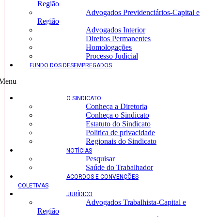
Região
Advogados Previdenciários-Capital e
Região
Advogados Interior
Direitos Permanentes
Homologações
Processo Judicial
FUNDO DOS DESEMPREGADOS
Menu
O SINDICATO
Conheça a Diretoria
Conheça o Sindicato
Estatuto do Sindicato
Politica de privacidade
Regionais do Sindicato
NOTÍCIAS
Pesquisar
Saúde do Trabalhador
ACORDOS E CONVENÇÕES
COLETIVAS
JURÍDICO
Advogados Trabalhista-Capital e
Região