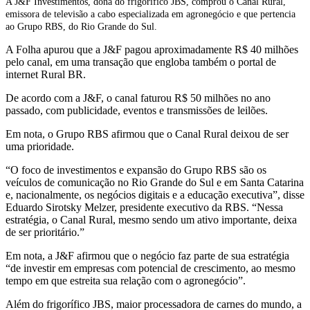
A J&F Investimentos, dona do frigorífico JBS, comprou o Canal Rural,
compra
emissora de televisão a cabo especializada em agronegócio e que pertencia
ao Grupo RBS, do Rio Grande do Sul.
Canal
A Folha apurou que a J&F pagou aproximadamente R$ 40 milhões
pelo canal, em uma transação que engloba também o portal de
Rural
internet Rural BR.
por
De acordo com a J&F, o canal faturou R$ 50 milhões no ano
passado, com publicidade, eventos e transmissões de leilões.
R$
Em nota, o Grupo RBS afirmou que o Canal Rural deixou de ser
40
uma prioridade.
milhões
“O foco de investimentos e expansão do Grupo RBS são os
veículos de comunicação no Rio Grande do Sul e em Santa Catarina
e, nacionalmente, os negócios digitais e a educação executiva”, disse
Eduardo Sirotsky Melzer, presidente executivo da RBS. “Nessa
estratégia, o Canal Rural, mesmo sendo um ativo importante, deixa
de ser prioritário.”
Em nota, a J&F afirmou que o negócio faz parte de sua estratégia
“de investir em empresas com potencial de crescimento, ao mesmo
tempo em que estreita sua relação com o agronegócio”.
Além do frigorífico JBS, maior processadora de carnes do mundo, a