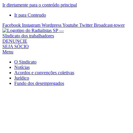
Ir diretamente para o conteúdo principal
Ir para Conteudo
Facebook
Instagram
Wordpress
Youtube
Twitter
Broadcast-tower
Sindicato
DENUNCIE
SEJA SÓCIO
dos
Menu
Radialistas
de
O Sindicato
São
Notícias
Acordos e convenções coletivas
Paulo
Jurídico
–
Fundo dos desempregados
Sindicato
dos
Radialistas
...