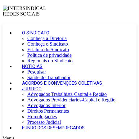
O SINDICATO
Conheça a Diretoria
Conheça o Sindicato
Estatuto do Sindicato
Politica de privacidade
Regionais do Sindicato
NOTÍCIAS
Pesquisar
Saúde do Trabalhador
ACORDOS E CONVENÇÕES COLETIVAS
JURÍDICO
Advogados Trabalhista-Capital e Região
Advogados Previdenciários-Capital e Região
Advogados Interior
Direitos Permanentes
Homologações
Processo Judicial
FUNDO DOS DESEMPREGADOS
Menu