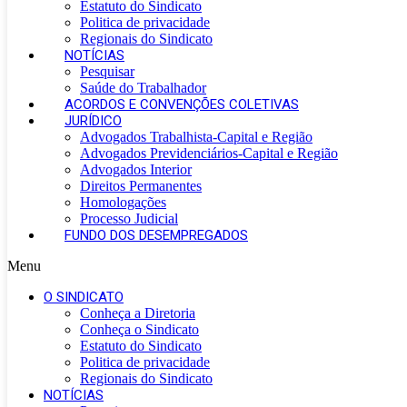
Estatuto do Sindicato
Politica de privacidade
Regionais do Sindicato
NOTÍCIAS
Pesquisar
Saúde do Trabalhador
ACORDOS E CONVENÇÕES COLETIVAS
JURÍDICO
Advogados Trabalhista-Capital e Região
Advogados Previdenciários-Capital e Região
Advogados Interior
Direitos Permanentes
Homologações
Processo Judicial
FUNDO DOS DESEMPREGADOS
Menu
O SINDICATO
Conheça a Diretoria
Conheça o Sindicato
Estatuto do Sindicato
Politica de privacidade
Regionais do Sindicato
NOTÍCIAS