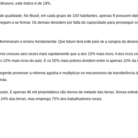
dinavos, este índice é de 19%.
 qualidade. No Brasil, em cada grupo de 100 habitantes, apenas 9 possuem diploma
egam a se formar. Os demais desistem por falta de capacidade para prosseguir 
terminaram o ensino fundamental. Que futuro terá este país se a sangria da dese
res cresceu seis vezes mais rapidamente que a dos 10% mais ricos. A dos ricos c
os 10% mais ricos do país. E os 50% mais pobres dividem entre si apenas 10% da 
gente promover a reforma agrária e multiplicar os mecanismos de transferência de
enda.
ais. E apenas 46 mil proprietários são donos de metade das terras. Nossa estru
as 24% das terras, mas emprega 75% dos trabalhadores rurais.