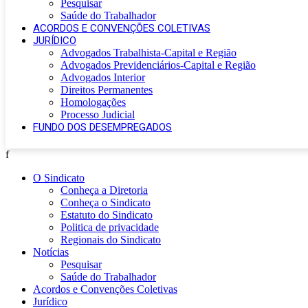
Pesquisar
Saúde do Trabalhador
ACORDOS E CONVENÇÕES COLETIVAS
JURÍDICO
Advogados Trabalhista-Capital e Região
Advogados Previdenciários-Capital e Região
Advogados Interior
Direitos Permanentes
Homologações
Processo Judicial
FUNDO DOS DESEMPREGADOS
f
O Sindicato
Conheça a Diretoria
Conheça o Sindicato
Estatuto do Sindicato
Politica de privacidade
Regionais do Sindicato
Notícias
Pesquisar
Saúde do Trabalhador
Acordos e Convenções Coletivas
Jurídico