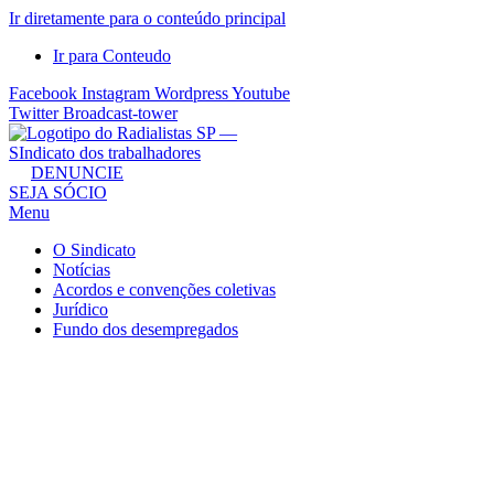
Ir diretamente para o conteúdo principal
Ir para Conteudo
Facebook
Instagram
Wordpress
Youtube
Twitter
Broadcast-tower
Sindicato
DENUNCIE
SEJA SÓCIO
dos
Menu
Radialistas
de
O Sindicato
São
Notícias
Acordos e convenções coletivas
Paulo
Jurídico
–
Fundo dos desempregados
Sindicato
dos
Radialistas
...