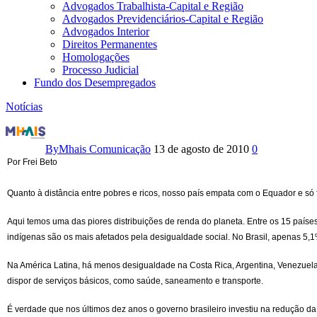
Advogados Trabalhista-Capital e Região
Advogados Previdenciários-Capital e Região
Advogados Interior
Direitos Permanentes
Homologações
Processo Judicial
Fundo dos Desempregados
Notícias
Desigualdade:
o
By
Mhais Comunicação
13 de agosto de 2010
0
Por Frei Beto
Brasil
Quanto à distância entre pobres e ricos, nosso país empata com o Equador e só fi
é
Aqui temos uma das piores distribuições de renda do planeta. Entre os 15 país
rico,
indígenas são os mais afetados pela desigualdade social. No Brasil, apenas 5,
mas
Na América Latina, há menos desigualdade na Costa Rica, Argentina, Venezuela e 
não
dispor de serviços básicos, como saúde, saneamento e transporte.
é
É verdade que nos últimos dez anos o governo brasileiro investiu na redução d