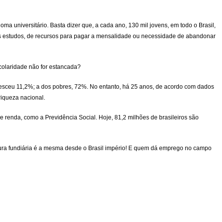
 universitário. Basta dizer que, a cada ano, 130 mil jovens, em todo o Brasil,
os estudos, de recursos para pagar a mensalidade ou necessidade de abandonar
scolaridade não for estancada?
resceu 11,2%; a dos pobres, 72%. No entanto, há 25 anos, de acordo com dados
riqueza nacional.
 renda, como a Previdência Social. Hoje, 81,2 milhões de brasileiros são
tura fundiária é a mesma desde o Brasil império! E quem dá emprego no campo