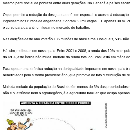
mesmo perfil social de pobreza entre duas gerações. No Canadá e países escan
justo
O que permite a redução da desigualdade é, em especial, o acesso à educação de
ingressam nos cursos de engenharia. Sobram 50 mil vagas… E apenas 30 mil ch
o curso para garantir um lugar no mercado de trabalho.
Nas eleições deste ano votarão 135 milhões de brasileiros. Dos quais, 53% não 
Há, sim, melhoras em nosso país. Entre 2001 e 2008, a renda dos 10% mais pob
do IPEA, este índice não muda: metade da renda total do Brasil está em mãos d
Para operar uma drástica redução na desigualdade imperante em nosso país é ur
beneficiados pelo sistema previdenciário, que promove de fato distribuição de r
Mais da metade da população do Brasil detém menos de 3% das propriedades rur
não é o latifúndio nem o agronegócio, é a agricultura familiar, que ocupa apen