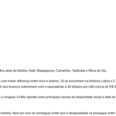
ca atrás de Bolívia, Haiti, Madagascar, Camarões, Tailândia e África do Sul.
es com maior diferença entre ricos e pobres, 10 se encontram na América Latina e
1% dos brancos sobrevivem com o equivalente a 30 dólares por mês (cerca de R$ 5
Uruguai. A ONU aponta como principais causas da disparidade social a falta de ace
a miséria. Nem por isso se conseguiu evitar que a desigualdade se propague ent