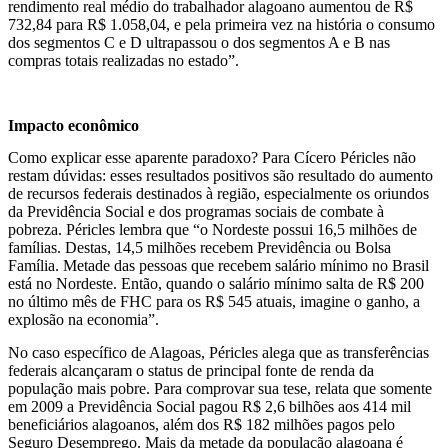
rendimento real médio do trabalhador alagoano aumentou de R$
732,84 para R$ 1.058,04, e pela primeira vez na história o consumo
dos segmentos C e D ultrapassou o dos segmentos A e B nas
compras totais realizadas no estado”.
Impacto econômico
Como explicar esse aparente paradoxo? Para Cícero Péricles não
restam dúvidas: esses resultados positivos são resultado do aumento
de recursos federais destinados à região, especialmente os oriundos
da Previdência Social e dos programas sociais de combate à
pobreza. Péricles lembra que “o Nordeste possui 16,5 milhões de
famílias. Destas, 14,5 milhões recebem Previdência ou Bolsa
Família. Metade das pessoas que recebem salário mínimo no Brasil
está no Nordeste. Então, quando o salário mínimo salta de R$ 200
no último mês de FHC para os R$ 545 atuais, imagine o ganho, a
explosão na economia”.
No caso específico de Alagoas, Péricles alega que as transferências
federais alcançaram o status de principal fonte de renda da
população mais pobre. Para comprovar sua tese, relata que somente
em 2009 a Previdência Social pagou R$ 2,6 bilhões aos 414 mil
beneficiários alagoanos, além dos R$ 182 milhões pagos pelo
Seguro Desemprego. Mais da metade da população alagoana é