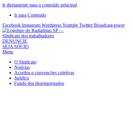
Ir diretamente para o conteúdo principal
Ir para Conteudo
Facebook
Instagram
Wordpress
Youtube
Twitter
Broadcast-tower
Sindicato
DENUNCIE
SEJA SÓCIO
dos
Menu
Radialistas
de
O Sindicato
São
Notícias
Acordos e convenções coletivas
Paulo
Jurídico
–
Fundo dos desempregados
Sindicato
dos
Radialistas
...