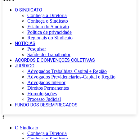
O SINDICATO
Conheça a Diretoria
Conheça o Sindicato
Estatuto do Sindicato
Politica de privacidade
Regionais do Sindicato
NOTÍCIAS
Pesquisar
Saúde do Trabalhador
ACORDOS E CONVENÇÕES COLETIVAS
JURÍDICO
Advogados Trabalhista-Capital e Região
Advogados Previdenciários-Capital e Região
Advogados Interior
Direitos Permanentes
Homologações
Processo Judicial
FUNDO DOS DESEMPREGADOS
f
O Sindicato
Conheça a Diretoria
Conheça o Sindicato