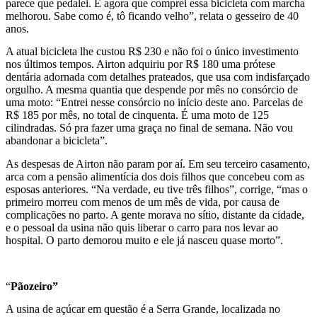
parece que pedalei. E agora que comprei essa bicicleta com marcha
melhorou. Sabe como é, tô ficando velho”, relata o gesseiro de 40
anos.
A atual bicicleta lhe custou R$ 230 e não foi o único investimento
nos últimos tempos. Airton adquiriu por R$ 180 uma prótese
dentária adornada com detalhes prateados, que usa com indisfarçado
orgulho. A mesma quantia que despende por mês no consórcio de
uma moto: “Entrei nesse consórcio no início deste ano. Parcelas de
R$ 185 por mês, no total de cinquenta. É uma moto de 125
cilindradas. Só pra fazer uma graça no final de semana. Não vou
abandonar a bicicleta”.
As despesas de Airton não param por aí. Em seu terceiro casamento,
arca com a pensão alimentícia dos dois filhos que concebeu com as
esposas anteriores. “Na verdade, eu tive três filhos”, corrige, “mas o
primeiro morreu com menos de um mês de vida, por causa de
complicações no parto. A gente morava no sítio, distante da cidade,
e o pessoal da usina não quis liberar o carro para nos levar ao
hospital. O parto demorou muito e ele já nasceu quase morto”.
“
Pãozeiro”
A usina de açúcar em questão é a Serra Grande, localizada no