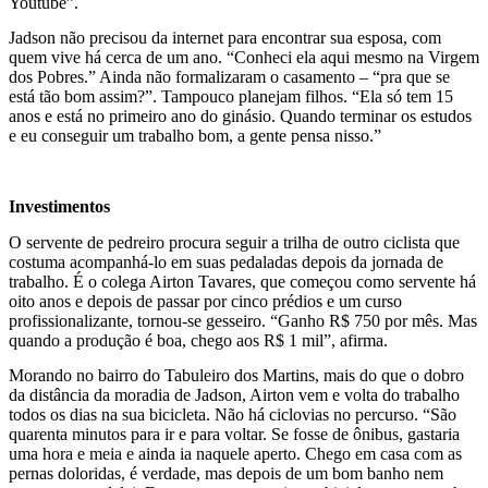
Youtube”.
Jadson não precisou da internet para encontrar sua esposa, com
quem vive há cerca de um ano. “Conheci ela aqui mesmo na Virgem
dos Pobres.” Ainda não formalizaram o casamento – “pra que se
está tão bom assim?”. Tampouco planejam filhos. “Ela só tem 15
anos e está no primeiro ano do ginásio. Quando terminar os estudos
e eu conseguir um trabalho bom, a gente pensa nisso.”
Investimentos
O servente de pedreiro procura seguir a trilha de outro ciclista que
costuma acompanhá-lo em suas pedaladas depois da jornada de
trabalho. É o colega Airton Tavares, que começou como servente há
oito anos e depois de passar por cinco prédios e um curso
profissionalizante, tornou-se gesseiro. “Ganho R$ 750 por mês. Mas
quando a produção é boa, chego aos R$ 1 mil”, afirma.
Morando no bairro do Tabuleiro dos Martins, mais do que o dobro
da distância da moradia de Jadson, Airton vem e volta do trabalho
todos os dias na sua bicicleta. Não há ciclovias no percurso. “São
quarenta minutos para ir e para voltar. Se fosse de ônibus, gastaria
uma hora e meia e ainda ia naquele aperto. Chego em casa com as
pernas doloridas, é verdade, mas depois de um bom banho nem