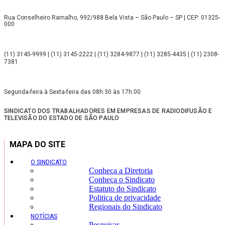
Rua Conselheiro Ramalho, 992/988 Bela Vista – São Paulo – SP | CEP: 01325-
000
(11) 3145-9999 | (11) 3145-2222 | (11) 3284-9877 | (11) 3285-4435 | (11) 2308-
7381
Segunda-feira à Sexta-feira das 08h:30 às 17h:00
SINDICATO DOS TRABALHADORES EM EMPRESAS DE RADIODIFUSÃO E
TELEVISÃO DO ESTADO DE SÃO PAULO
MAPA DO SITE
O SINDICATO
Conheça a Diretoria
Conheça o Sindicato
Estatuto do Sindicato
Politica de privacidade
Regionais do Sindicato
NOTÍCIAS
Pesquisar