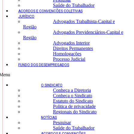
Saúde do Trabalhador
ACORDOS E CONVENÇÕES COLETIVAS
JURÍDICO
Advogados Trabalhista-Capital e
Região
Advogados Previdenciários-Capital e
Região
Advogados Interior
Direitos Permanentes
Homologações
Processo Judicial
FUNDO DOS DESEMPREGADOS
Menu
O SINDICATO
Conheça a Diretoria
Conheça o Sindicato
Estatuto do Sindicato
Politica de privacidade
Regionais do Sindicato
NOTÍCIAS
Pesquisar
Saúde do Trabalhador
ACORDOS E CONVENÇÕES