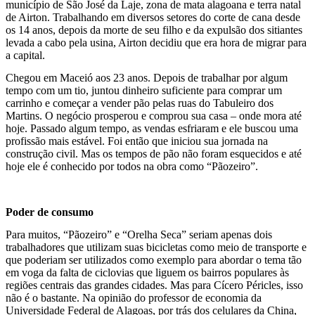
município de São José da Laje, zona de mata alagoana e terra natal
de Airton. Trabalhando em diversos setores do corte de cana desde
os 14 anos, depois da morte de seu filho e da expulsão dos sitiantes
levada a cabo pela usina, Airton decidiu que era hora de migrar para
a capital.
Chegou em Maceió aos 23 anos. Depois de trabalhar por algum
tempo com um tio, juntou dinheiro suficiente para comprar um
carrinho e começar a vender pão pelas ruas do Tabuleiro dos
Martins. O negócio prosperou e comprou sua casa – onde mora até
hoje. Passado algum tempo, as vendas esfriaram e ele buscou uma
profissão mais estável. Foi então que iniciou sua jornada na
construção civil. Mas os tempos de pão não foram esquecidos e até
hoje ele é conhecido por todos na obra como “Pãozeiro”.
Poder de consumo
Para muitos, “Pãozeiro” e “Orelha Seca” seriam apenas dois
trabalhadores que utilizam suas bicicletas como meio de transporte e
que poderiam ser utilizados como exemplo para abordar o tema tão
em voga da falta de ciclovias que liguem os bairros populares às
regiões centrais das grandes cidades. Mas para Cícero Péricles, isso
não é o bastante. Na opinião do professor de economia da
Universidade Federal de Alagoas, por trás dos celulares da China,