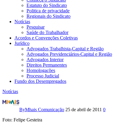
Estatuto do Sindicato
Politica de privacidade
Regionais do Sindicato
Notícias
Pesquisar
Saúde do Trabalhador
Acordos e Convenções Coletivas
Jurídico
Advogados Trabalhista-Capital e Região
Advogados Previdenciários-Capital e Região
Advogados Interior
Direitos Permanentes
Homologações
Processo Judicial
Fundo dos Desempregados
Notícias
Desenvolvimento
sem
By
Mhais Comunicação
25 de abril de 2011
0
marcha
Foto: Felipe Gesteira