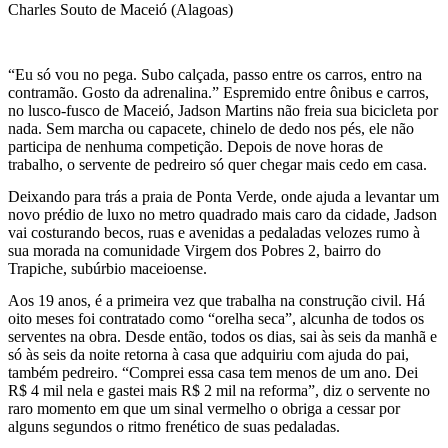
Charles Souto de Maceió (Alagoas)
“Eu só vou no pega. Subo calçada, passo entre os carros, entro na
contramão. Gosto da adrenalina.” Espremido entre ônibus e carros,
no lusco-fusco de Maceió, Jadson Martins não freia sua bicicleta por
nada. Sem marcha ou capacete, chinelo de dedo nos pés, ele não
participa de nenhuma competição. Depois de nove horas de
trabalho, o servente de pedreiro só quer chegar mais cedo em casa.
Deixando para trás a praia de Ponta Verde, onde ajuda a levantar um
novo prédio de luxo no metro quadrado mais caro da cidade, Jadson
vai costurando becos, ruas e avenidas a pedaladas velozes rumo à
sua morada na comunidade Virgem dos Pobres 2, bairro do
Trapiche, subúrbio maceioense.
Aos 19 anos, é a primeira vez que trabalha na construção civil. Há
oito meses foi contratado como “orelha seca”, alcunha de todos os
serventes na obra. Desde então, todos os dias, sai às seis da manhã e
só às seis da noite retorna à casa que adquiriu com ajuda do pai,
também pedreiro. “Comprei essa casa tem menos de um ano. Dei
R$ 4 mil nela e gastei mais R$ 2 mil na reforma”, diz o servente no
raro momento em que um sinal vermelho o obriga a cessar por
alguns segundos o ritmo frenético de suas pedaladas.