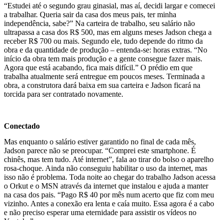
“Estudei até o segundo grau ginasial, mas aí, decidi largar e comecei
a trabalhar. Queria sair da casa dos meus pais, ter minha
independência, sabe?” Na carteira de trabalho, seu salário não
ultrapassa a casa dos R$ 500, mas em alguns meses Jadson chega a
receber R$ 700 ou mais. Segundo ele, tudo depende do ritmo da
obra e da quantidade de produção – entenda-se: horas extras. “No
início da obra tem mais produção e a gente consegue fazer mais.
Agora que está acabando, fica mais difícil.” O prédio em que
trabalha atualmente será entregue em poucos meses. Terminada a
obra, a construtora dará baixa em sua carteira e Jadson ficará na
torcida para ser contratado novamente.
Conectado
Mas enquanto o salário estiver garantido no final de cada mês,
Jadson parece não se preocupar. “Comprei este smartphone. É
chinês, mas tem tudo. Até internet”, fala ao tirar do bolso o aparelho
rosa-choque. Ainda não conseguiu habilitar o uso da internet, mas
isso não é problema. Toda noite ao chegar do trabalho Jadson acessa
o Orkut e o MSN através da internet que instalou e ajuda a manter
na casa dos pais. “Pago R$ 40 por mês num acerto que fiz com meu
vizinho. Antes a conexão era lenta e caía muito. Essa agora é a cabo
e não preciso esperar uma eternidade para assistir os vídeos no