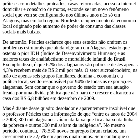
próteses com detalhes prateados, casas reformadas, acesso a internet
domiciliar e consórcio de motos, esconde-se um novo fenômeno
social que vem se configurando nos últimos anos não só em
Alagoas, mas em toda região Nordeste: o aquecimento da economia
local originado pelo aumento de poder de consumo das classes
sociais mais baixas.
De antemão, Péricles esclarece que seus estudos não omitem os
problemas estruturais que ainda vigoram em Alagoas, estado que
ostenta o pior IDH (Índice de Desenvolvimento Humano) e as
maiores taxas de analfabetismo e mortalidade infantil do Brasil.
Exemplo disso, é que 62% dos alagoanos são pobres e destes apenas
4,3% recebem mais de R$ 2 mil por mês. O setor sucroalcooleiro, na
mão de apenas seis grupos familiares, domina a economia e a
política local, sendo responsável por 94% de todas as exportações
alagoanas. Sem contar que o governo do estado tem sua atuação
freada por uma dívida pública que não para de crescer e alcançou a
casa dos R$ 6,8 bilhões em dezembro de 2009.
Mas é diante desse quadro desolador e aparentemente insolúvel que
o professor Péricles traz a informação de que “entre os anos de 2004
e 2008, 300 mil alagoanos saíram da faixa que fica abaixo da linha
da pobreza e outros 300 mil saíram da indigência”. No mesmo
período, continua, “78.530 novos empregos foram criados, um
crescimento de 22,6% em apenas quatro anos. Sem contar que o