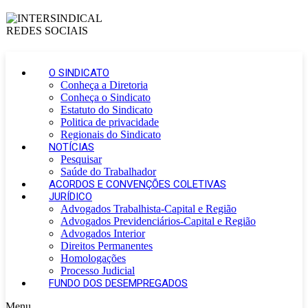
O SINDICATO
Conheça a Diretoria
Conheça o Sindicato
Estatuto do Sindicato
Politica de privacidade
Regionais do Sindicato
NOTÍCIAS
Pesquisar
Saúde do Trabalhador
ACORDOS E CONVENÇÕES COLETIVAS
JURÍDICO
Advogados Trabalhista-Capital e Região
Advogados Previdenciários-Capital e Região
Advogados Interior
Direitos Permanentes
Homologações
Processo Judicial
FUNDO DOS DESEMPREGADOS
Menu