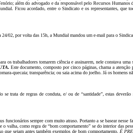
 Tenório; além do advogado e da responsável pelo Recursos Humanos 
undial. Ficou acordado, entre o Sindicato e os representantes, que 
 24/02, por volta das
15h,
a Mundial mandou um e-mail para o Sindicato
ara os trabalhadores tomarem
ciência e assinarem, nele constava uma
UTA.
Este documento, composto
por cinco páginas, chama a atenção 
 tomara-quecaia;
transparência; ou saia acima do joelho. Já os
homens nã
o se trata de regras de conduta, e/
ou de “santidade”, estas deverão
seus funcionários sempre com
muito atraso. Portanto a se basear nesse f
ue o valha, como regra
de “bom comportamento” se do interior das pes
iso
que sejam antes também exemplos
de bom comportamento.
É PR