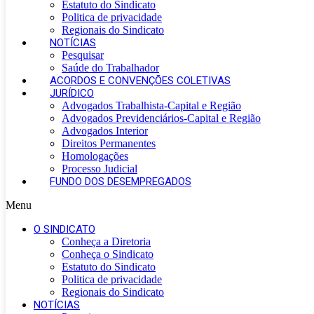
Estatuto do Sindicato
Politica de privacidade
Regionais do Sindicato
NOTÍCIAS
Pesquisar
Saúde do Trabalhador
ACORDOS E CONVENÇÕES COLETIVAS
JURÍDICO
Advogados Trabalhista-Capital e Região
Advogados Previdenciários-Capital e Região
Advogados Interior
Direitos Permanentes
Homologações
Processo Judicial
FUNDO DOS DESEMPREGADOS
Menu
O SINDICATO
Conheça a Diretoria
Conheça o Sindicato
Estatuto do Sindicato
Politica de privacidade
Regionais do Sindicato
NOTÍCIAS