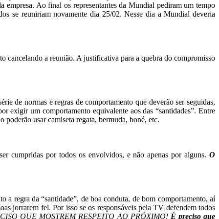
da empresa. Ao final os representantes da Mundial pediram um tempo
todos se reuniriam novamente dia 25/02. Nesse dia a Mundial deveria
 cancelando a reunião. A justificativa para a quebra do compromisso
 série de normas
e regras de comportamento que deverão ser seguidas,
por exigir
um comportamento equivalente aos das “santidades”.
Entre
o poderão usar camiseta regata, bermuda,
boné, etc.
 ser cumpridas por
todos os envolvidos, e não apenas por alguns.
O
ato a regra
da “santidade”, de boa conduta, de bom comportamento,
aí
soas
jorrarem fel. Por isso se os responsáveis pela TV
defendem todos
ECISO
QUE MOSTREM RESPEITO AO PRÓXIMO!
É preciso
que