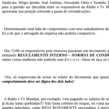
Sindicato: Sérgio Ipoldo, José Antônio, Alexandre Oleto e Toninho
viola
para a questão ser discutida entre os responsáveis da Rádio e Tv M
apresentar sua posição referente a pauta de reivindicações.
seus
direitos
Demonstrando total falta de compromisso com seus trabalhadores dia
foi a de que o advogado da empresa
não poderia comparecer..
Dia 15/06 os responsáveis pela emissora passaram
um documento p
intitulado
REGULAMENTO INTERNO –
NORMAS DE COND
outras coisas mulheres
não poderão usar
d e c o t e ;
blusa de alça ou
Ora, só esqueceram de avisar ao relator do documento
que quand
comportamento
deve ser digno dos dois lados!
A Rádio e Tv Mundial, por exemplo, vem pagando
os salários de 
já ficam todas quebradas!!! Não basta cobrir
se de roupas, ou coisa q
aqueles princípios, como RIGO ROSAMENTE
necessários, é prec