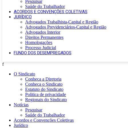
Pesquisar
Saúde do Trabalhador
ACORDOS E CONVENÇÕES COLETIVAS
JURÍDICO
Advogados Trabalhista-Capital e Região
Advogados Previdenciários-Capital e Região
Advogados Interior
Direitos Permanentes
Homologações
Processo Judicial
FUNDO DOS DESEMPREGADOS
f
O Sindicato
Conheça a Diretoria
Conheça o Sindicato
Estatuto do Sindicato
Politica de privacidade
Regionais do Sindicato
Notícias
Pesquisar
Saúde do Trabalhador
Acordos e Convenções Coletivas
Jurídico