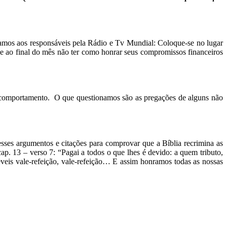
tamos aos
responsáveis pela Rádio e Tv Mundial: Coloque-se
no lugar
, e ao final do mês
não ter como honrar seus compromissos financeiros
e comportamento.
O que questionamos são as pregações de
alguns não
esses argumentos
e citações para comprovar que a Bíblia recrimina
as
cap.
13 – verso 7: “Pagai a todos o que lhes é devido: a
quem tributo,
veis vale-refeição, vale-refeição… E assim honramos
todas as nossas