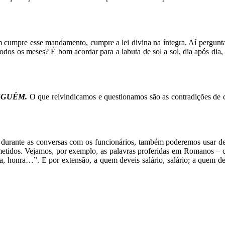
em cumpre esse mandamento,
cumpre a lei divina na íntegra. Aí pergun
o todos os meses? É bom acordar
para a labuta de sol a sol, dia após dia
INGUÉM.
O que reivindicamos e
questionamos são as contradições d
 durante as conversas com os funcionários,
também poderemos usar d
etidos. Vejamos, por
exemplo, as palavras proferidas em Romanos – 
ra, honra…”. E por
extensão, a quem deveis salário, salário; a quem
de