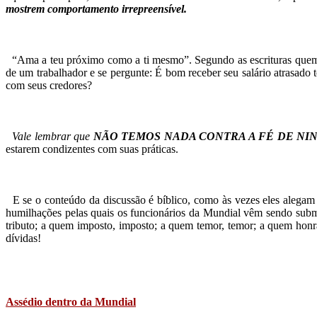
mostrem comportamento irrepreensível.
“Ama a teu próximo como a ti mesmo”. Segundo
as escrituras qu
de um trabalhador e se pergunte: É bom receber
seu salário atrasad
com
seus credores?
Vale lembrar que
NÃO TEMOS NADA CONTRA
A FÉ DE N
estarem condizentes com suas práticas.
E se o conteúdo da discussão é bíblico, como às
vezes eles alegam
humilhações pelas quais os funcionários
da Mundial vêm sendo subm
tributo; a quem imposto, imposto; a
quem temor, temor; a quem hon
dívidas!
Assédio dentro da Mundial