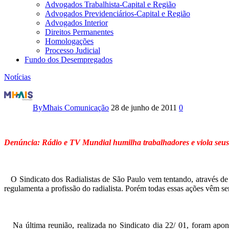
Advogados Trabalhista-Capital e Região
Advogados Previdenciários-Capital e Região
Advogados Interior
Direitos Permanentes
Homologações
Processo Judicial
Fundo dos Desempregados
Notícias
Denúncia:
Rádio
By
Mhais Comunicação
28 de junho de 2011
0
e
TV
Denúncia: Rádio e TV Mundial humilha trabalhadores e viola seus 
Mundial
O Sindicato dos Radialistas de São Paulo vem tentando, através de
humilha
regulamenta a profissão do radialista. Porém todas essas ações vêm 
trabalhadores
e
Na última reunião, realizada no Sindicato dia 22/ 01, foram aponta