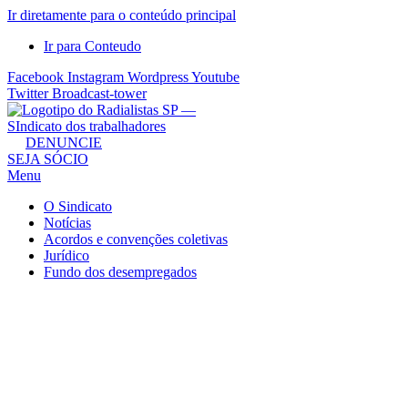
Ir diretamente para o conteúdo principal
Ir para Conteudo
Facebook
Instagram
Wordpress
Youtube
Twitter
Broadcast-tower
Sindicato
DENUNCIE
SEJA SÓCIO
dos
Menu
Radialistas
de
O Sindicato
São
Notícias
Acordos e convenções coletivas
Paulo
Jurídico
–
Fundo dos desempregados
Sindicato
dos
Radialistas
...