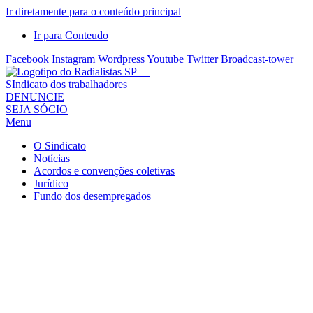
Ir diretamente para o conteúdo principal
Ir para Conteudo
Facebook
Instagram
Wordpress
Youtube
Twitter
Broadcast-tower
Sindicato
DENUNCIE
SEJA SÓCIO
dos
Menu
Radialistas
de
O Sindicato
São
Notícias
Acordos e convenções coletivas
Paulo
Jurídico
–
Fundo dos desempregados
Sindicato
dos
Radialistas
...