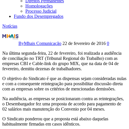
Direitos Permanentes
Homologações
Processo Judicial
Fundo dos Desempregados
Notícias
DEMISSÕES
EM
By
Mhais Comunicação
22 de fevereiro de 2016
0
MASSA
Na última segunda-feira, 22 de fevereiro, foi realizada a audiência
de conciliação no TRT (Tribunal Regional do Trabalho) com as
DOS
empresas CBI e Cable-link do grupo MIX, que na data de 04 de
fevereiro, demitiu dezenas de trabalhadores.
TRABALHADORES
O objetivo do Sindicato é que as dispensas sejam consideradas nulas
e com a consequente reintegração para possibilitar discussão direta
DO
com as empresas sobre os critérios de mencionadas demissões.
GRUPO
Na audiência, as empresas se posicionaram contra as reintegrações,
o Desembargador fez uma proposta de acordo para pagamento de
MIX
02 salários mais manutenção do Convenio por 04 meses.
O Sindicato ponderou que a proposta está abaixo daquelas
habitualmente firmadas em casos idênticos.