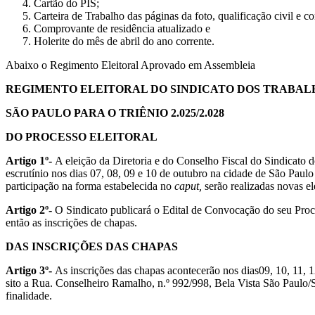
Cartão do PIS;
Carteira de Trabalho das páginas da foto, qualificação civil e co
Comprovante de residência atualizado e
Holerite do mês de abril do ano corrente.
Abaixo o Regimento Eleitoral Aprovado em Assembleia
REGIMENTO ELEITORAL DO SINDICATO DOS TRABAL
SÃO PAULO PARA O TRIÊNIO 2.025/2.028
DO PROCESSO ELEITORAL
Artigo 1º-
A eleição da Diretoria e do Conselho Fiscal do Sindicato 
escrutínio nos dias 07, 08, 09 e 10 de outubro na cidade de São Paulo
participação na forma estabelecida no
caput,
serão realizadas novas e
Artigo 2º-
O Sindicato publicará o Edital de Convocação do seu Proce
então as inscrições de chapas.
DAS INSCRIÇÕES DAS CHAPAS
Artigo 3º-
As inscrições das chapas acontecerão nos dias09, 10, 11, 
sito a Rua. Conselheiro Ramalho, n.º 992/998, Bela Vista São Paulo/
finalidade.