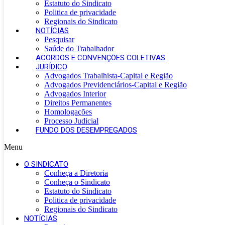
Estatuto do Sindicato
Politica de privacidade
Regionais do Sindicato
NOTÍCIAS
Pesquisar
Saúde do Trabalhador
ACORDOS E CONVENÇÕES COLETIVAS
JURÍDICO
Advogados Trabalhista-Capital e Região
Advogados Previdenciários-Capital e Região
Advogados Interior
Direitos Permanentes
Homologações
Processo Judicial
FUNDO DOS DESEMPREGADOS
Menu
O SINDICATO
Conheça a Diretoria
Conheça o Sindicato
Estatuto do Sindicato
Politica de privacidade
Regionais do Sindicato
NOTÍCIAS