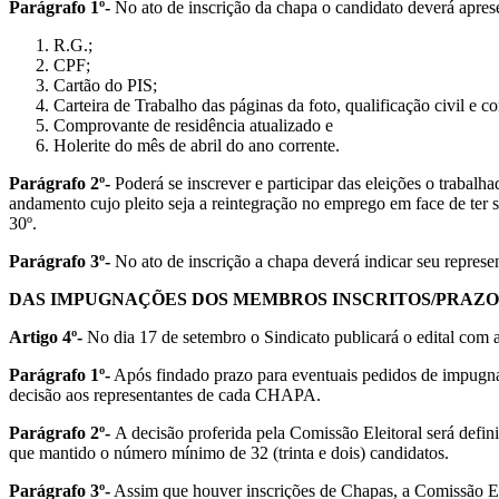
Parágrafo 1º-
No ato de inscrição da chapa o candidato deverá apres
R.G.;
CPF;
Cartão do PIS;
Carteira de Trabalho das páginas da foto, qualificação civil e co
Comprovante de residência atualizado e
Holerite do mês de abril do ano corrente.
Parágrafo 2º-
Poderá se inscrever e participar das eleições o trabal
andamento cujo pleito seja a reintegração no emprego em face de ter s
30º.
Parágrafo 3º-
No ato de inscrição a chapa deverá indicar seu represe
DAS IMPUGNAÇÕES DOS MEMBROS INSCRITOS/PRAZO
Artigo 4º-
No dia 17 de setembro o Sindicato publicará o edital com a
Parágrafo 1º-
Após findado prazo para eventuais pedidos de impugnaç
decisão aos representantes de cada CHAPA.
Parágrafo 2º-
A decisão proferida pela Comissão Eleitoral será defi
que mantido o número mínimo de 32 (trinta e dois) candidatos.
Parágrafo 3º-
Assim que houver inscrições de Chapas, a Comissão El