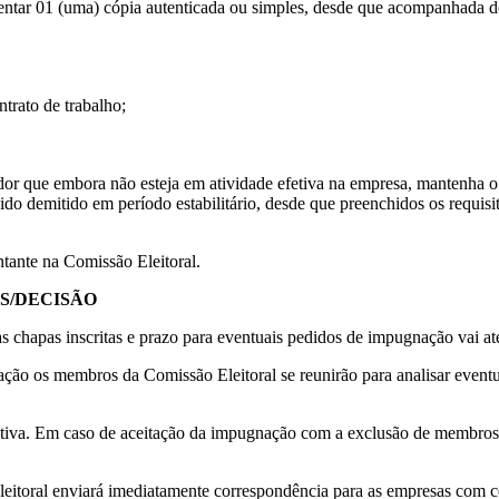
entar 01 (uma) cópia autenticada ou simples, desde que acompanhada do
ntrato de trabalho;
hador que embora não esteja em atividade efetiva na empresa, mantenha o
ido demitido em período estabilitário, desde que preenchidos os requisi
ntante na Comissão Eleitoral.
S/DECISÃO
s chapas inscritas e prazo para eventuais pedidos de impugnação vai at
ão os membros da Comissão Eleitoral se reunirão para analisar eventu
nitiva. Em caso de aceitação da impugnação com a exclusão de membros d
eitoral enviará imediatamente correspondência para as empresas com c