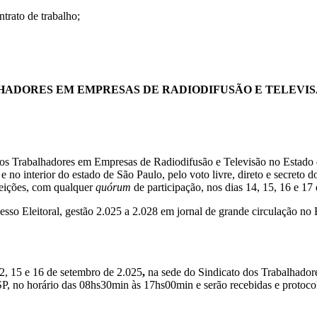
ntrato de trabalho;
HADORES EM EMPRESAS DE RADIODIFUSÃO E TELEVIS
dos Trabalhadores em Empresas de Radiodifusão e Televisão no Estado d
 e no interior do estado de São Paulo, pelo voto livre, direto e secreto
leições, com qualquer
quórum
de participação, nos dias 14, 15, 16 e 17
sso Eleitoral, gestão 2.025 a 2.028 em jornal de grande circulação no E
12, 15 e 16 de setembro de 2.025
,
na sede do Sindicato dos Trabalhador
SP, no horário das 08hs30min às 17hs00min e serão recebidas e protoco