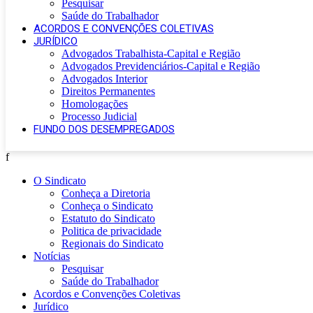
Pesquisar
Saúde do Trabalhador
ACORDOS E CONVENÇÕES COLETIVAS
JURÍDICO
Advogados Trabalhista-Capital e Região
Advogados Previdenciários-Capital e Região
Advogados Interior
Direitos Permanentes
Homologações
Processo Judicial
FUNDO DOS DESEMPREGADOS
f
O Sindicato
Conheça a Diretoria
Conheça o Sindicato
Estatuto do Sindicato
Politica de privacidade
Regionais do Sindicato
Notícias
Pesquisar
Saúde do Trabalhador
Acordos e Convenções Coletivas
Jurídico