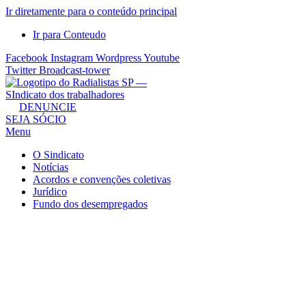
Ir diretamente para o conteúdo principal
Ir para Conteudo
Facebook
Instagram
Wordpress
Youtube
Twitter
Broadcast-tower
Sindicato
DENUNCIE
SEJA SÓCIO
dos
Menu
Radialistas
de
O Sindicato
São
Notícias
Acordos e convenções coletivas
Paulo
Jurídico
–
Fundo dos desempregados
Sindicato
dos
Radialistas
...