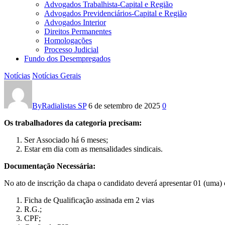
Advogados Trabalhista-Capital e Região
Advogados Previdenciários-Capital e Região
Advogados Interior
Direitos Permanentes
Homologações
Processo Judicial
Fundo dos Desempregados
Notícias
Notícias Gerais
Critérios
para
By
Radialistas SP
6 de setembro de 2025
0
inscrição
Os trabalhadores da categoria precisam:
de
Ser Associado há 6 meses;
Estar em dia com as mensalidades sindicais.
Chapa
Documentação Necessária:
No ato de inscrição da chapa o candidato deverá apresentar 01 (uma)
Ficha de Qualificação assinada em 2 vias
R.G.;
CPF;