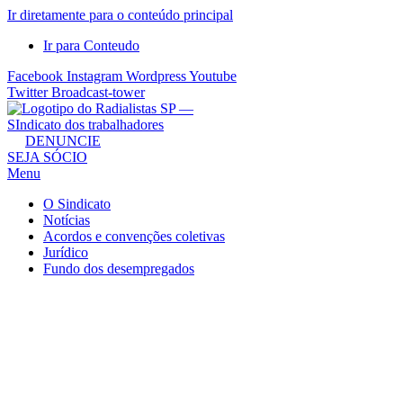
Ir diretamente para o conteúdo principal
Ir para Conteudo
Facebook
Instagram
Wordpress
Youtube
Twitter
Broadcast-tower
Sindicato
DENUNCIE
SEJA SÓCIO
dos
Menu
Radialistas
de
O Sindicato
São
Notícias
Acordos e convenções coletivas
Paulo
Jurídico
–
Fundo dos desempregados
Sindicato
dos
Radialistas
...