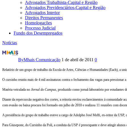
Advogados Trabalhista-Capital e Região
Advogados Previdenciários-Capital e Região
Advogados Interior
Direitos Permanentes
Homologações
Processo Judicial
Fundo dos Desempregados
Notícias
Corte
de
By
Mhais Comunicação
1 de abril de 2011
0
vagas
Relatório de um grupo de trabalho da Escola de Artes, Ciências e Humanidades (Each), a unid
na
O cursinho reuniu mais de 4 mil assinaturas contra o fechamento das vagas para pressionar a 
USP
Matéria veiculada no
Jornal do Campus
, produzido como jornal-laboratório por estudantes 
vai
Diante da repercussão negativa dos cortes, a reitoria enviou esclarecimentos à comunidade ac
com evasão ou baixa procura foi formado em julho de 2010 e realizou 11 reuniões com docen
atingir
A presidência do grupo de trabalho esteve a cargo de Adolpho José Melfi, ex-reitor da USP, q
alunos
Para Giusepone, do Cursinho da Poli, a conduta da USP é preocupante e deve atingir alunos 