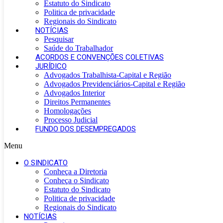
Estatuto do Sindicato
Politica de privacidade
Regionais do Sindicato
NOTÍCIAS
Pesquisar
Saúde do Trabalhador
ACORDOS E CONVENÇÕES COLETIVAS
JURÍDICO
Advogados Trabalhista-Capital e Região
Advogados Previdenciários-Capital e Região
Advogados Interior
Direitos Permanentes
Homologações
Processo Judicial
FUNDO DOS DESEMPREGADOS
Menu
O SINDICATO
Conheça a Diretoria
Conheça o Sindicato
Estatuto do Sindicato
Politica de privacidade
Regionais do Sindicato
NOTÍCIAS