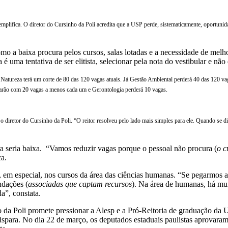
mplifica. O diretor do Cursinho da Poli acredita que a USP perde, sistematicamente, oportuni
, como a baixa procura pelos cursos, salas lotadas e a necessidade de me
uma tentativa de ser elitista, selecionar pela nota do vestibular e não
a Natureza terá um corte de 80 das 120 vagas atuais. Já Gestão Ambiental perderá 40 das 120 v
icarão com 20 vagas a menos cada um e Gerontologia perderá 10 vagas.
ita o diretor do Cursinho da Poli. “O reitor resolveu pelo lado mais simples para ele. Quando s
 seria baixa. “Vamos reduzir vagas porque o pessoal não procura (
o c
ca.
m especial, nos cursos da área das ciências humanas. “Se pegarmos a E
ndações (
associadas que captam recursos
). Na área de humanas, há mu
a”, constata.
o da Poli promete pressionar a Alesp e a Pró-Reitoria de graduação da
 dispara. No dia 22 de março, os deputados estaduais paulistas aprovar