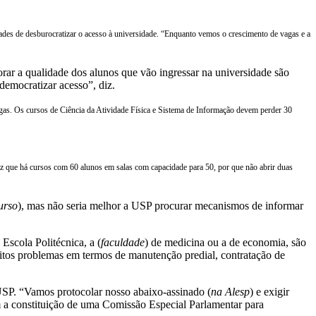
dades de desburocratizar o acesso à universidade. “Enquanto vemos o crescimento de vagas e a
lhorar a qualidade dos alunos que vão ingressar na universidade são
 democratizar acesso”, diz.
agas. Os cursos de Ciência da Atividade Física e Sistema de Informação devem perder 30
e diz que há cursos com 60 alunos em salas com capacidade para 50, por que não abrir duas
urso
), mas não seria melhor a USP procurar mecanismos de informar
scola Politécnica, a (
faculdade
) de medicina ou a de economia, são
itos problemas em termos de manutenção predial, contratação de
 USP. “Vamos protocolar nosso abaixo-assinado (
na Alesp
) e exigir
am a constituição de uma Comissão Especial Parlamentar para