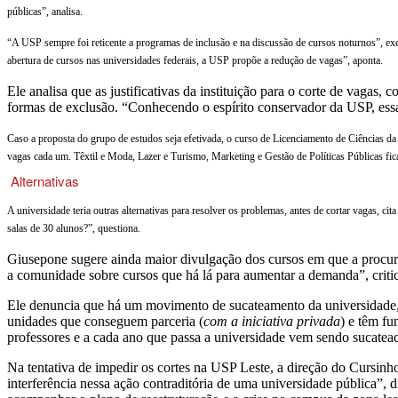
públicas”, analisa.
de
“A USP sempre foi reticente a programas de inclusão e na discussão de cursos noturnos”, exe
escolas
abertura de cursos nas universidades federais, a USP propõe a redução de vagas”, aponta.
públicas,
Ele analisa que as justificativas da instituição para o corte de vagas
formas de exclusão. “Conhecendo o espírito conservador da USP, essa é 
critica
Caso a proposta do grupo de estudos seja efetivada, o curso de Licenciamento de Ciências d
diretor
vagas cada um. Têxtil e Moda, Lazer e Turismo, Marketing e Gestão de Políticas Públicas f
de
Alternativas
cursinho
A universidade teria outras alternativas para resolver os problemas, antes de cortar vagas, c
salas de 30 alunos?”, questiona.
popular
Giusepone sugere ainda maior divulgação dos cursos em que a procura
a comunidade sobre cursos que há lá para aumentar a demanda”, criti
Ele denuncia que há um movimento de sucateamento da universidade, e
unidades que conseguem parceria (
com a iniciativa privada
) e têm fu
professores e a cada ano que passa a universidade vem sendo sucatead
Na tentativa de impedir os cortes na USP Leste, a direção do Cursinh
interferência nessa ação contraditória de uma universidade pública”,