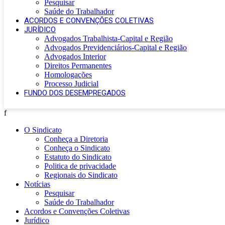
Pesquisar
Saúde do Trabalhador
ACORDOS E CONVENÇÕES COLETIVAS
JURÍDICO
Advogados Trabalhista-Capital e Região
Advogados Previdenciários-Capital e Região
Advogados Interior
Direitos Permanentes
Homologações
Processo Judicial
FUNDO DOS DESEMPREGADOS
f
O Sindicato
Conheça a Diretoria
Conheça o Sindicato
Estatuto do Sindicato
Politica de privacidade
Regionais do Sindicato
Notícias
Pesquisar
Saúde do Trabalhador
Acordos e Convenções Coletivas
Jurídico