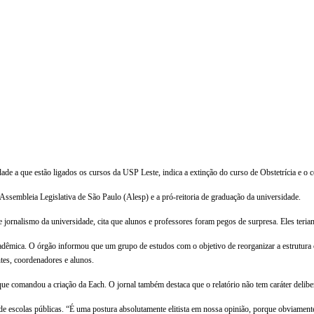
ade a que estão ligados os cursos da USP Leste, indica a extinção do curso de Obstetrícia e o
Assembleia Legislativa de São Paulo (Alesp) e a pró-reitoria de graduação da universidade.
de jornalismo da universidade, cita que alunos e professores foram pegos de surpresa. Eles te
adêmica. O órgão informou que um grupo de estudos com o objetivo de reorganizar a estrutura c
tes, coordenadores e alunos.
ue comandou a criação da Each. O jornal também destaca que o relatório não tem caráter deliber
de escolas públicas. “É uma postura absolutamente elitista em nossa opinião, porque obviament