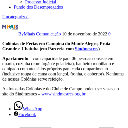
Processo Judicial
Fundo dos Desempregados
Uncategorized
Colônia
de
By
Mhais Comunicação
10 de novembro de 2022
0
Férias
Colônias de Férias em Campina do Monte Alegre, Praia
Grande e Ubatuba (em Parceria com
Sindmestres
)
e
Apartamento
– com capacidade para 06 pessoas consiste em
quarto, cozinha (com fogão e geladeira), banheiro mobiliado e
Clube
equipado com utensílios próprios para cada compartimento
(inclusive roupa de cama com lençol, fronha, e cobertor). Nenhuma
de
de nossas Colônias serve refeição.
Campo
As fotos das Colônias e do Clube de Campo podem ser vistas no
site do Sindmestres –
www.sindmestres.org.br
–
Sindmestres
WhatsApp
Facebook