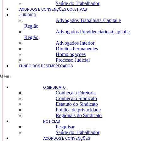
Saúde do Trabalhador
ACORDOS E CONVENÇÕES COLETIVAS
JURÍDICO
Advogados Trabalhista-Capital e
Região
Advogados Previdenciários-Capital e
Região
Advogados Interior
Direitos Permanentes
Homologações
Processo Judicial
FUNDO DOS DESEMPREGADOS
Menu
O SINDICATO
Conheça a Diretoria
Conheça o Sindicato
Estatuto do Sindicato
Politica de privacidade
Regionais do Sindicato
NOTÍCIAS
Pesquisar
Saúde do Trabalhador
ACORDOS E CONVENÇÕES