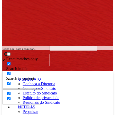
Exact matches only
Search in title
Search in content
O SINDICATO
Conheça a Diretoria
Conheça o Sindicato
Estatuto do Sindicato
Politica de privacidade
Regionais do Sindicato
NOTÍCIAS
Pesquisar