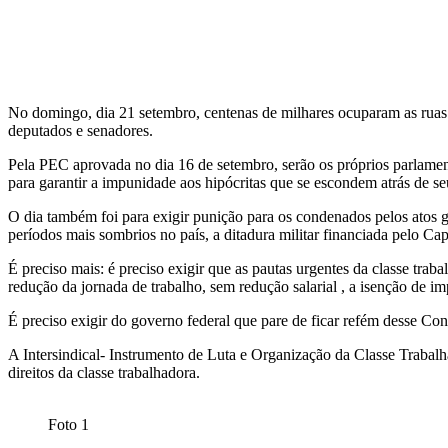
CONTRA
A
PEC
No domingo, dia 21 setembro, centenas de milhares ocuparam as ruas 
DA
deputados e senadores.
BANDIDAGEM
Pela PEC aprovada no dia 16 de setembro, serão os próprios parlament
para garantir a impunidade aos hipócritas que se escondem atrás de s
E
O dia também foi para exigir punição para os condenados pelos atos g
períodos mais sombrios no país, a ditadura militar financiada pelo Capi
CONTRA
É preciso mais: é preciso exigir que as pautas urgentes da classe tra
A
redução da jornada de trabalho, sem redução salarial , a isenção de i
ANISTIA
É preciso exigir do governo federal que pare de ficar refém desse Con
PARA
A Intersindical- Instrumento de Luta e Organização da Classe Trabal
direitos da classe trabalhadora.
OS
GOLPISTAS
Foto 1