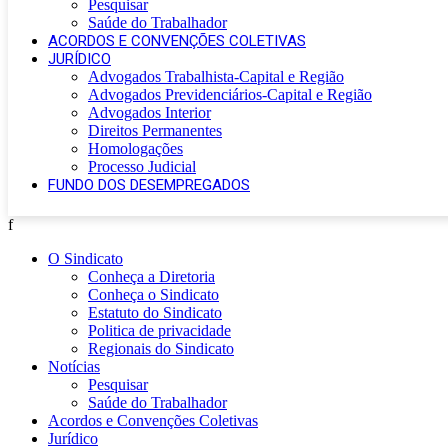
Pesquisar
Saúde do Trabalhador
ACORDOS E CONVENÇÕES COLETIVAS
JURÍDICO
Advogados Trabalhista-Capital e Região
Advogados Previdenciários-Capital e Região
Advogados Interior
Direitos Permanentes
Homologações
Processo Judicial
FUNDO DOS DESEMPREGADOS
f
O Sindicato
Conheça a Diretoria
Conheça o Sindicato
Estatuto do Sindicato
Politica de privacidade
Regionais do Sindicato
Notícias
Pesquisar
Saúde do Trabalhador
Acordos e Convenções Coletivas
Jurídico