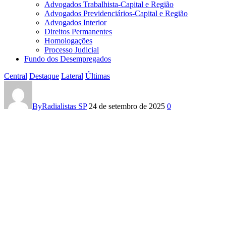
Advogados Trabalhista-Capital e Região
Advogados Previdenciários-Capital e Região
Advogados Interior
Direitos Permanentes
Homologações
Processo Judicial
Fundo dos Desempregados
Central
Destaque
Lateral
Últimas
CENTENAS
DE
By
Radialistas SP
24 de setembro de 2025
0
MILHARES
OCUPAM
AS
RUAS
NO
BRASIL