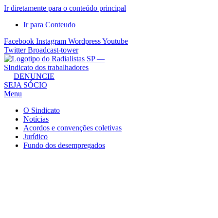
Ir diretamente para o conteúdo principal
Ir para Conteudo
Facebook
Instagram
Wordpress
Youtube
Twitter
Broadcast-tower
Sindicato
DENUNCIE
SEJA SÓCIO
dos
Menu
Radialistas
de
O Sindicato
São
Notícias
Acordos e convenções coletivas
Paulo
Jurídico
–
Fundo dos desempregados
Sindicato
dos
Radialistas
...