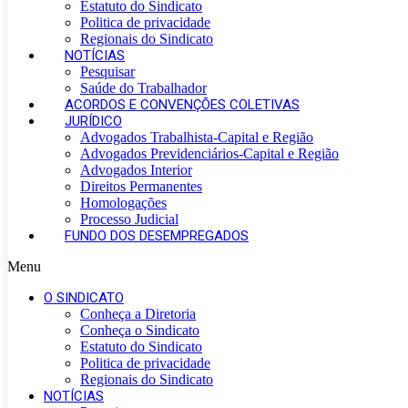
Estatuto do Sindicato
Politica de privacidade
Regionais do Sindicato
NOTÍCIAS
Pesquisar
Saúde do Trabalhador
ACORDOS E CONVENÇÕES COLETIVAS
JURÍDICO
Advogados Trabalhista-Capital e Região
Advogados Previdenciários-Capital e Região
Advogados Interior
Direitos Permanentes
Homologações
Processo Judicial
FUNDO DOS DESEMPREGADOS
Menu
O SINDICATO
Conheça a Diretoria
Conheça o Sindicato
Estatuto do Sindicato
Politica de privacidade
Regionais do Sindicato
NOTÍCIAS