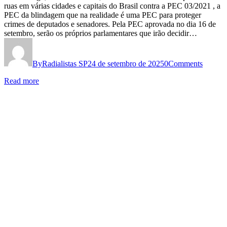
cinematográfico
ruas em várias cidades e capitais do Brasil contra a PEC 03/2021 , a
DE
Hércules
PEC da blindagem que na realidade é uma PEC para proteger
MILHARES
crimes de deputados e senadores. Pela PEC aprovada no dia 16 de
Raimundo
setembro, serão os próprios parlamentares que irão decidir…
OCUPAM
e
AS
exigem
By
Radialistas SP
24 de setembro de 2025
0
Comments
RUAS
sua
NO
imediata
Read more
BRASIL
reintegração
CONTRA
pela
A
Band
PEC
DA
BANDIDAGEM
E
CONTRA
A
ANISTIA