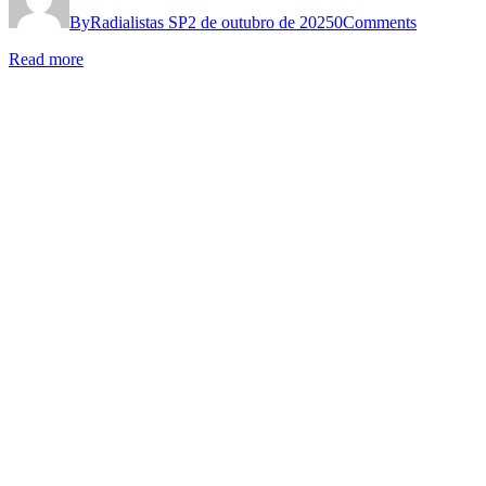
EXTRAORDINÁRIA
By
Radialistas SP
2 de outubro de 2025
0
Comments
Read more