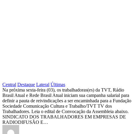
Central
Destaque
Lateral
Últimas
TVT
Na próxima sexta-feira (03), os trabalhadoras(es) da TVT, Rádio
Brasil Atual e Rede Brasil Atual iniciam sua campanha salarial para
–
definir a pauta de reivindicações a ser encaminhada para a Fundação
CONVOCAÇÃO
Sociedade Comunicação Cultura e Trabalho/TVT TV dos
Trabalhadores. Leia o edital de Convocação da Assembleia abaixo.
DE
SINDICATO DOS TRABALHADORES EM EMPRESAS DE
ASSEMBLEIA
RADIODIFUSÃO E…
GERAL