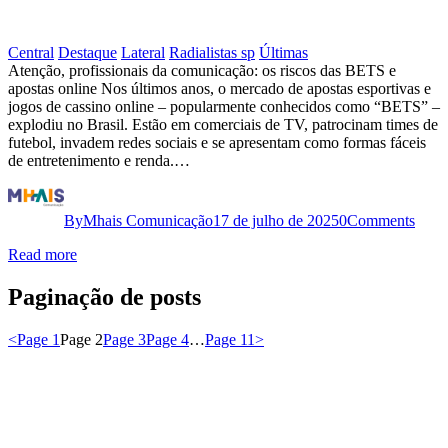
direitos
da
Central
Destaque
Lateral
Radialistas sp
Últimas
classe
ANTENA
Atenção, profissionais da comunicação: os riscos das BETS e
trabalhadora:
apostas online Nos últimos anos, o mercado de apostas esportivas e
SAÚDE
jogos de cassino online – popularmente conhecidos como “BETS” –
Parlamentares
–
explodiu no Brasil. Estão em comerciais de TV, patrocinam times de
da
futebol, invadem redes sociais e se apresentam como formas fáceis
OS
de entretenimento e renda.…
extrema
RISCOS
direita
DAS
a
By
Mhais Comunicação
17 de julho de 2025
0
Comments
BETS
serviço
Read more
E
de
APOSTAS
Paginação de posts
proteger
ONLINE
os
<
Page
1
Page
2
Page
3
Page
4
…
Page
11
>
atos
criminosos
da
família