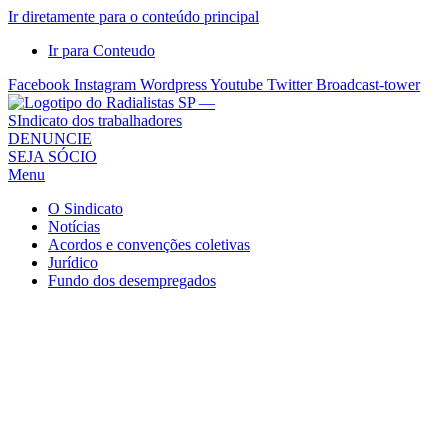
Ir diretamente para o conteúdo principal
Ir para Conteudo
Facebook
Instagram
Wordpress
Youtube
Twitter
Broadcast-tower
Sindicato
DENUNCIE
SEJA SÓCIO
dos
Menu
Radialistas
de
O Sindicato
São
Notícias
Acordos e convenções coletivas
Paulo
Jurídico
–
Fundo dos desempregados
Sindicato
dos
Radialistas
...