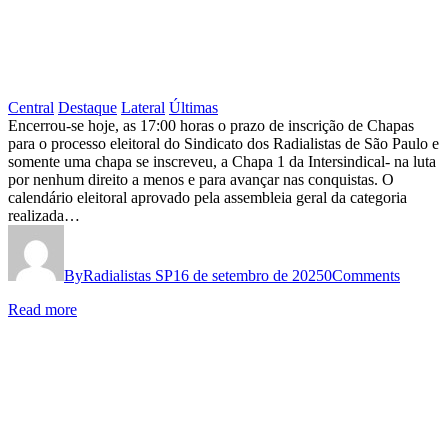
PARA
OS
GOLPISTAS
Central
Destaque
Lateral
Últimas
ELEIÇÕES
Encerrou-se hoje, as 17:00 horas o prazo de inscrição de Chapas
para o processo eleitoral do Sindicato dos Radialistas de São Paulo e
DO
somente uma chapa se inscreveu, a Chapa 1 da Intersindical- na luta
SINDICATO:
por nenhum direito a menos e para avançar nas conquistas. O
calendário eleitoral aprovado pela assembleia geral da categoria
UMA
realizada…
CHAPA
INSCRITA
By
Radialistas SP
16 de setembro de 2025
0
Comments
PARA
Read more
AS
ELEIÇÕES
QUE
OCORREM
DE