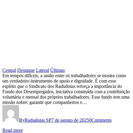
Central
Destaque
Lateral
Últimas
Fundo
Em tempos difíceis, a união entre os trabalhadores se mostra como
um verdadeiro instrumento de apoio e dignidade. É com esse
dos
espírito que o Sindicato dos Radialistas reforça a importância do
Desempregados:
Fundo dos Desempregados, iniciativa construída com a contribuição
voluntária e mensal dos próprios trabalhadores. Esse fundo tem uma
Solidariedade
missão nobre: garantir que companheiros e…
que
Alimenta
By
Radialistas SP
7 de agosto de 2025
0
Comments
e
Read more
Qualifica