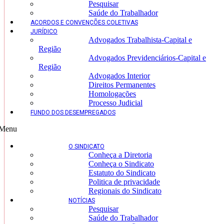
Pesquisar
Saúde do Trabalhador
ACORDOS E CONVENÇÕES COLETIVAS
JURÍDICO
Advogados Trabalhista-Capital e
Região
Advogados Previdenciários-Capital e
Região
Advogados Interior
Direitos Permanentes
Homologações
Processo Judicial
FUNDO DOS DESEMPREGADOS
Menu
O SINDICATO
Conheça a Diretoria
Conheça o Sindicato
Estatuto do Sindicato
Politica de privacidade
Regionais do Sindicato
NOTÍCIAS
Pesquisar
Saúde do Trabalhador