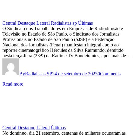
Central
Destaque
Lateral
Radialistas sp
Últimas
Sindicato
O Sindicato dos Trabalhadores em Empresas de Radiodifusão e
Televisão no Estado de São Paulo, o Sindicato dos Jornalistas
dos
Profissionais no Estado de São Paulo (SJSP) e a Federação
Radialistas,
Nacional dos Jornalistas (Fenaj) manifestam integral apoio ao
repórter cinematográfico Hércules da Silva Raimundo, demitido
Sindicato
nesta terça-feira (23/9) da Rádio e Tv Bandeirantes, após mais de…
dos
Jornalistas
By
Radialistas SP
24 de setembro de 2025
0
Comments
e
Read more
Fenaj
expressam
total
apoio
ao
repórter-
Central
Destaque
Lateral
Últimas
CENTENAS
No domingo, dia 21 setembro, centenas de milhares ocuparam as