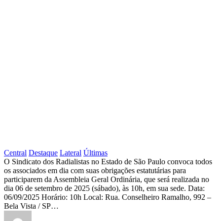
Sindicato
Central
Destaque
Lateral
Últimas
ASSEMBLEIA
O Sindicato dos Radialistas no Estado de São Paulo convoca todos
os associados em dia com suas obrigações estatutárias para
GERAL
participarem da Assembleia Geral Ordinária, que será realizada no
ORDINÁRIA
dia 06 de setembro de 2025 (sábado), às 10h, em sua sede. Data:
06/09/2025 Horário: 10h Local: Rua. Conselheiro Ramalho, 992 –
–
Bela Vista / SP…
DIA