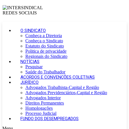
O SINDICATO
Conheça a Diretoria
Conheça o Sindicato
Estatuto do Sindicato
Politica de privacidade
Regionais do Sindicato
NOTÍCIAS
Pesquisar
Saúde do Trabalhador
ACORDOS E CONVENÇÕES COLETIVAS
JURÍDICO
Advogados Trabalhista-Capital e Região
Advogados Previdenciários-Capital e Região
Advogados Interior
Direitos Permanentes
Homologações
Processo Judicial
FUNDO DOS DESEMPREGADOS
Menu