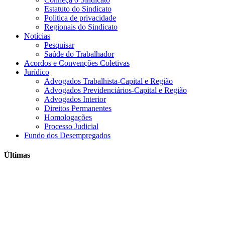
Estatuto do Sindicato
Politica de privacidade
Regionais do Sindicato
Notícias
Pesquisar
Saúde do Trabalhador
Acordos e Convenções Coletivas
Jurídico
Advogados Trabalhista-Capital e Região
Advogados Previdenciários-Capital e Região
Advogados Interior
Direitos Permanentes
Homologações
Processo Judicial
Fundo dos Desempregados
Últimas