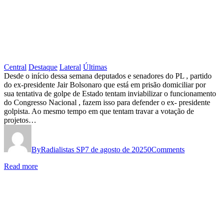
Central
Destaque
Lateral
Últimas
Mais
Desde o início dessa semana deputados e senadores do PL , partido
do ex-presidente Jair Bolsonaro que está em prisão domiciliar por
uma
sua tentativa de golpe de Estado tentam inviabilizar o funcionamento
tentativa
do Congresso Nacional , fazem isso para defender o ex- presidente
golpista. Ao mesmo tempo em que tentam travar a votação de
de
projetos…
golpe
contra
By
Radialistas SP
7 de agosto de 2025
0
Comments
as
Read more
liberdades
democráticas
e
aos