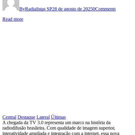
6/9
By
Radialistas SP
28 de agosto de 2025
0
Comments
Read more
Central
Destaque
Lateral
Últimas
TV
A chegada da TV 3.0 representa um marco na história da
radiodifusão brasileira. Com qualidade de imagem superior,
3.0:
interatividade ampliada e integração com a internet, essa nova