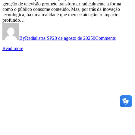
Reflexões
geração de televisão promete transformar radicalmente a forma
como o público consome conteúdo. Mas, por trás da inovação
sobre
tecnológica, há uma realidade que merece atenção: o impacto
o
profundo…
futuro
dos
By
Radialistas SP
28 de agosto de 2025
0
Comments
radialistas
Read more