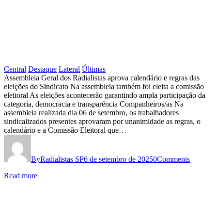
07
A
10
DE
OUTUBRO
NA
Central
Destaque
Lateral
Últimas
Assembleia
Assembleia Geral dos Radialistas aprova calendário e regras das
CAPITAL
eleições do Sindicato Na assembleia também foi eleita a comissão
Geral
E
eleitoral As eleições acontecerão garantindo ampla participação da
dos
categoria, democracia e transparência Companheiros/as Na
INTERIOR
assembleia realizada dia 06 de setembro, os trabalhadores
Radialistas
sindicalizados presentes aprovaram por unanimidade as regras, o
aprova
calendário e a Comissão Eleitoral que…
calendário
e
By
Radialistas SP
6 de setembro de 2025
0
Comments
regras
Read more
das
eleições
do