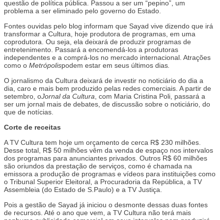
1.400
questão de política pública. Passou a ser um “pepino”, um
problema a ser eliminado pelo governo do Estado.
Fontes ouvidas pelo blog informam que Sayad vive dizendo que irá
transformar a Cultura, hoje produtora de programas, em uma
coprodutora. Ou seja, ela deixará de produzir programas de
entretenimento. Passará a encomendá-los a produtoras
independentes e a comprá-los no mercado internacional. Atrações
como o
Metrópolis
podem estar em seus últimos dias
.
O jornalismo da Cultura deixará de investir no noticiário do dia a
dia, caro e mais bem produzido pelas redes comerciais. A partir de
setembro, o
Jornal da Cultura
, com Maria Cristina Poli, passará a
ser um jornal mais de debates, de discussão sobre o noticiário, do
que de notícias.
Corte de receitas
A TV Cultura tem hoje um orçamento de cerca R$ 230 milhões.
Desse total, R$ 50 milhões vêm da venda de espaço nos intervalos
dos programas para anunciantes privados. Outros R$ 60 milhões
são oriundos da prestação de serviços, como é chamada na
emissora a produção de programas e vídeos para instituições como
o Tribunal Superior Eleitoral, a Procuradoria da República, a TV
Assembleia (do Estado de S.Paulo) e a TV Justiça.
Pois a gestão de Sayad já iniciou o desmonte dessas duas fontes
de recursos. Até o ano que vem, a TV Cultura não terá mais