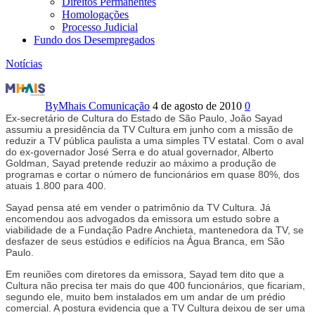
Direitos Permanentes
Homologações
Processo Judicial
Fundo dos Desempregados
Notícias
Bomba:
TV
By
Mhais Comunicação
4 de agosto de 2010
0
Ex-secretário de Cultura do Estado de São Paulo, João Sayad
Cultura
assumiu a presidência da TV Cultura em junho com a missão de
reduzir a TV pública paulista a uma simples TV estatal. Com o aval
do ex-governador José Serra e do atual governador, Alberto
vai
Goldman, Sayad pretende reduzir ao máximo a produção de
programas e cortar o número de funcionários em quase 80%, dos
cortar
atuais 1.800 para 400.
programas
Sayad pensa até em vender o patrimônio da TV Cultura. Já
encomendou aos advogados da emissora um estudo sobre a
viabilidade de a Fundação Padre Anchieta, mantenedora da TV, se
e
desfazer de seus estúdios e edifícios na Água Branca, em São
Paulo.
demitir
Em reuniões com diretores da emissora, Sayad tem dito que a
até
Cultura não precisa ter mais do que 400 funcionários, que ficariam,
segundo ele, muito bem instalados em um andar de um prédio
comercial. A postura evidencia que a TV Cultura deixou de ser uma