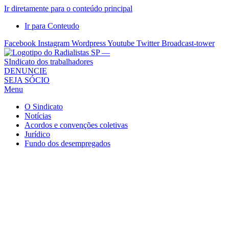
Ir diretamente para o conteúdo principal
Ir para Conteudo
Facebook
Instagram
Wordpress
Youtube
Twitter
Broadcast-tower
Sindicato
DENUNCIE
SEJA SÓCIO
dos
Menu
Radialistas
de
O Sindicato
São
Notícias
Acordos e convenções coletivas
Paulo
Jurídico
–
Fundo dos desempregados
Sindicato
dos
Radialistas
...