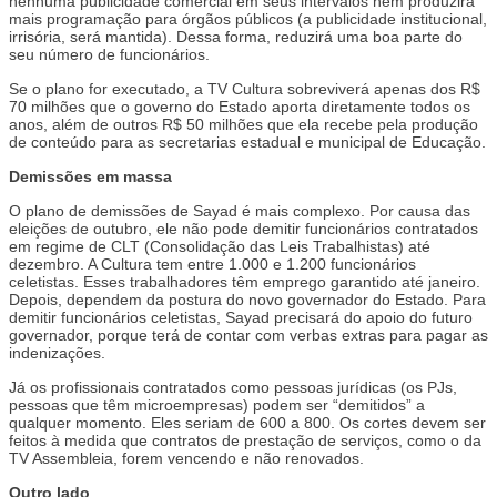
nenhuma publicidade comercial em seus intervalos nem produzirá
mais programação para órgãos públicos (a publicidade institucional,
irrisória, será mantida). Dessa forma, reduzirá uma boa parte do
seu número de funcionários.
Se o plano for executado, a TV Cultura sobreviverá apenas dos R$
70 milhões que o governo do Estado aporta diretamente todos os
anos, além de outros R$ 50 milhões que ela recebe pela produção
de conteúdo para as secretarias estadual e municipal de Educação.
Demissões em massa
O plano de demissões de Sayad é mais complexo. Por causa das
eleições de outubro, ele não pode demitir funcionários contratados
em regime de CLT (Consolidação das Leis Trabalhistas) até
dezembro. A Cultura tem entre 1.000 e 1.200 funcionários
celetistas. Esses trabalhadores têm emprego garantido até janeiro.
Depois, dependem da postura do novo governador do Estado. Para
demitir funcionários celetistas, Sayad precisará do apoio do futuro
governador, porque terá de contar com verbas extras para pagar as
indenizações.
Já os profissionais contratados como pessoas jurídicas (os PJs,
pessoas que têm microempresas) podem ser “demitidos” a
qualquer momento. Eles seriam de 600 a 800. Os cortes devem ser
feitos à medida que contratos de prestação de serviços, como o da
TV Assembleia, forem vencendo e não renovados.
Outro lado