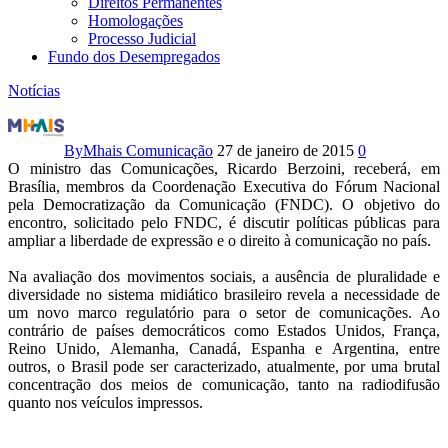
Direitos Permanentes
Homologações
Processo Judicial
Fundo dos Desempregados
Notícias
Berzoini
e
By
Mhais Comunicação
27 de janeiro de 2015
0
O ministro das Comunicações, Ricardo Berzoini, receberá, em
FNDC
Brasília, membros da Coordenação Executiva do Fórum Nacional
pela Democratização da Comunicação (FNDC). O objetivo do
discutem
encontro, solicitado pelo FNDC, é discutir políticas públicas para
ampliar a liberdade de expressão e o direito à comunicação no país.
marco
Na avaliação dos movimentos sociais, a ausência de pluralidade e
regulatório
diversidade no sistema midiático brasileiro revela a necessidade de
um novo marco regulatório para o setor de comunicações. Ao
das
contrário de países democráticos como Estados Unidos, França,
Reino Unido, Alemanha, Canadá, Espanha e Argentina, entre
comunicações
outros, o Brasil pode ser caracterizado, atualmente, por uma brutal
concentração dos meios de comunicação, tanto na radiodifusão
quanto nos veículos impressos.