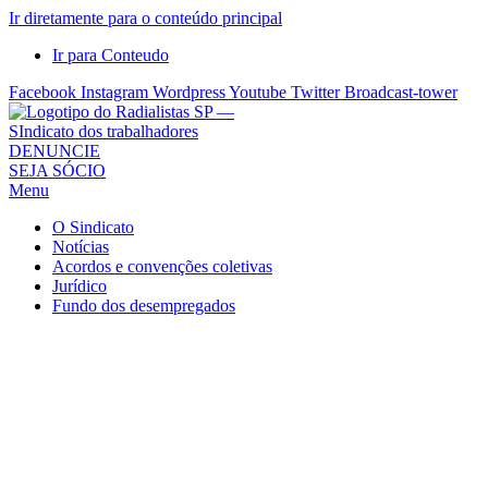
Ir diretamente para o conteúdo principal
Ir para Conteudo
Facebook
Instagram
Wordpress
Youtube
Twitter
Broadcast-tower
Sindicato
DENUNCIE
SEJA SÓCIO
dos
Menu
Radialistas
de
O Sindicato
São
Notícias
Acordos e convenções coletivas
Paulo
Jurídico
–
Fundo dos desempregados
Sindicato
dos
Radialistas
...