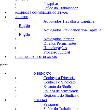
Pesquisar
Saúde do Trabalhador
ACORDOS E CONVENÇÕES COLETIVAS
JURÍDICO
Advogados Trabalhista-Capital e
Região
Advogados Previdenciários-Capital e
Região
Advogados Interior
Direitos Permanentes
Homologações
Processo Judicial
FUNDO DOS DESEMPREGADOS
Menu
O SINDICATO
Conheça a Diretoria
Conheça o Sindicato
Estatuto do Sindicato
Politica de privacidade
Regionais do Sindicato
NOTÍCIAS
Pesquisar
Saúde do Trabalhador