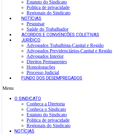
Estatuto do Sindicato
Politica de privacidade
Regionais do Sindicato
NOTÍCIAS
Pesquisar
Saúde do Trabalhador
ACORDOS E CONVENÇÕES COLETIVAS
JURÍDICO
Advogados Trabalhista-Capital e Região
Advogados Previdenciários-Capital e Região
Advogados Interior
Direitos Permanentes
Homologações
Processo Judicial
FUNDO DOS DESEMPREGADOS
Menu
O SINDICATO
Conheça a Diretoria
Conheça o Sindicato
Estatuto do Sindicato
Politica de privacidade
Regionais do Sindicato
NOTÍCIAS