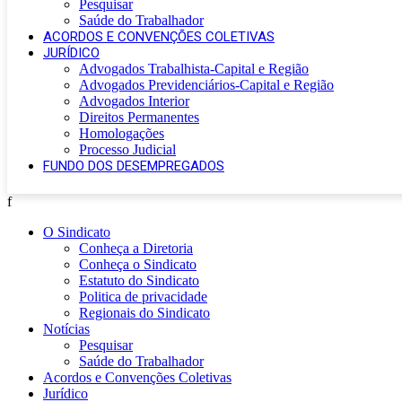
Pesquisar
Saúde do Trabalhador
ACORDOS E CONVENÇÕES COLETIVAS
JURÍDICO
Advogados Trabalhista-Capital e Região
Advogados Previdenciários-Capital e Região
Advogados Interior
Direitos Permanentes
Homologações
Processo Judicial
FUNDO DOS DESEMPREGADOS
f
O Sindicato
Conheça a Diretoria
Conheça o Sindicato
Estatuto do Sindicato
Politica de privacidade
Regionais do Sindicato
Notícias
Pesquisar
Saúde do Trabalhador
Acordos e Convenções Coletivas
Jurídico