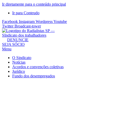
Ir diretamente para o conteúdo principal
Ir para Conteudo
Facebook
Instagram
Wordpress
Youtube
Twitter
Broadcast-tower
Sindicato
DENUNCIE
SEJA SÓCIO
dos
Menu
Radialistas
de
O Sindicato
São
Notícias
Acordos e convenções coletivas
Paulo
Jurídico
–
Fundo dos desempregados
Sindicato
dos
Radialistas
...