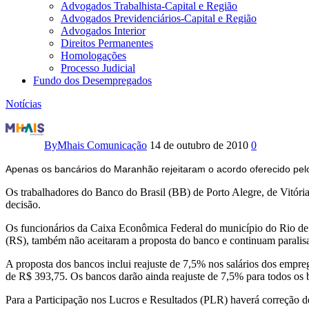
Advogados Trabalhista-Capital e Região
Advogados Previdenciários-Capital e Região
Advogados Interior
Direitos Permanentes
Homologações
Processo Judicial
Fundo dos Desempregados
Notícias
Bancários
encerram
By
Mhais Comunicação
14 de outubro de 2010
0
greve
Apenas os bancários do Maranhão rejeitaram o acordo oferecido pel
nacional
Os trabalhadores do Banco do Brasil (BB) de Porto Alegre, de Vitór
decisão.
Os funcionários da Caixa Econômica Federal do município do Rio de J
(RS), também não aceitaram a proposta do banco e continuam paralis
A proposta dos bancos inclui reajuste de 7,5% nos salários dos empr
de R$ 393,75. Os bancos darão ainda reajuste de 7,5% para todos os b
Para a Participação nos Lucros e Resultados (PLR) haverá correção 