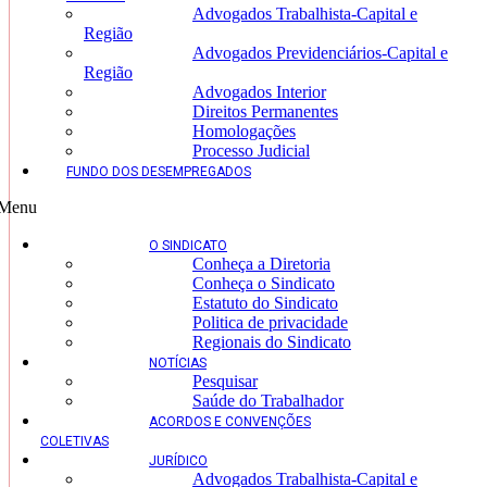
Advogados Trabalhista-Capital e
Região
Advogados Previdenciários-Capital e
Região
Advogados Interior
Direitos Permanentes
Homologações
Processo Judicial
FUNDO DOS DESEMPREGADOS
Menu
O SINDICATO
Conheça a Diretoria
Conheça o Sindicato
Estatuto do Sindicato
Politica de privacidade
Regionais do Sindicato
NOTÍCIAS
Pesquisar
Saúde do Trabalhador
ACORDOS E CONVENÇÕES
COLETIVAS
JURÍDICO
Advogados Trabalhista-Capital e