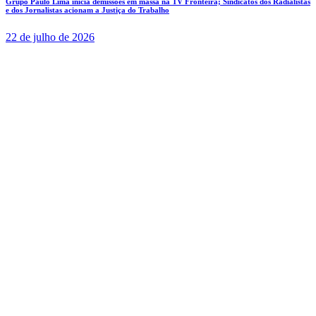
Grupo Paulo Lima inicia demissões em massa na TV Fronteira; Sindicatos dos Radialistas
e dos Jornalistas acionam a Justiça do Trabalho
22 de julho de 2026