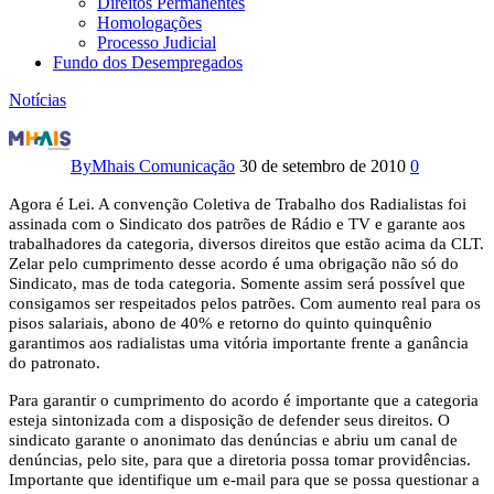
Direitos Permanentes
Homologações
Processo Judicial
Fundo dos Desempregados
Notícias
Assinatura
da
By
Mhais Comunicação
30 de setembro de 2010
0
Convenção
Agora é Lei. A convenção Coletiva de Trabalho dos Radialistas foi
assinada com o Sindicato dos patrões de Rádio e TV e garante aos
Coletiva
trabalhadores da categoria, diversos direitos que estão acima da CLT.
Zelar pelo cumprimento desse acordo é uma obrigação não só do
é
Sindicato, mas de toda categoria. Somente assim será possível que
consigamos ser respeitados pelos patrões. Com aumento real para os
vitória
pisos salariais, abono de 40% e retorno do quinto quinquênio
garantimos aos radialistas uma vitória importante frente a ganância
do patronato.
dos
Para garantir o cumprimento do acordo é importante que a categoria
Radialistas
esteja sintonizada com a disposição de defender seus direitos. O
sindicato garante o anonimato das denúncias e abriu um canal de
denúncias, pelo site, para que a diretoria possa tomar providências.
Importante que identifique um e-mail para que se possa questionar a