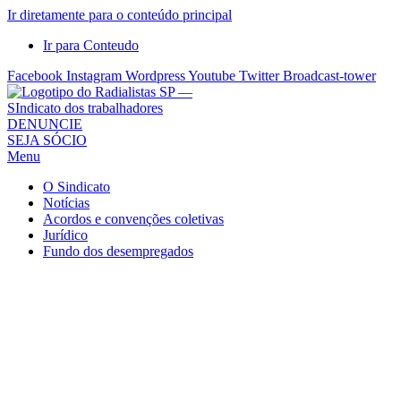
Ir diretamente para o conteúdo principal
Ir para Conteudo
Facebook
Instagram
Wordpress
Youtube
Twitter
Broadcast-tower
Sindicato
DENUNCIE
SEJA SÓCIO
dos
Menu
Radialistas
de
O Sindicato
São
Notícias
Acordos e convenções coletivas
Paulo
Jurídico
–
Fundo dos desempregados
Sindicato
dos
Radialistas
...