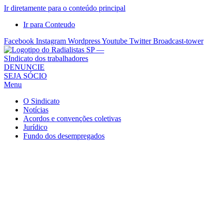
Ir diretamente para o conteúdo principal
Ir para Conteudo
Facebook
Instagram
Wordpress
Youtube
Twitter
Broadcast-tower
Sindicato
DENUNCIE
SEJA SÓCIO
dos
Menu
Radialistas
de
O Sindicato
São
Notícias
Acordos e convenções coletivas
Paulo
Jurídico
–
Fundo dos desempregados
Sindicato
dos
Radialistas
...