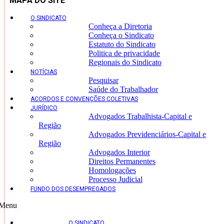
MAPA DO SITE
O SINDICATO
Conheça a Diretoria
Conheça o Sindicato
Estatuto do Sindicato
Politica de privacidade
Regionais do Sindicato
NOTÍCIAS
Pesquisar
Saúde do Trabalhador
ACORDOS E CONVENÇÕES COLETIVAS
JURÍDICO
Advogados Trabalhista-Capital e
Região
Advogados Previdenciários-Capital e
Região
Advogados Interior
Direitos Permanentes
Homologações
Processo Judicial
FUNDO DOS DESEMPREGADOS
Menu
O SINDICATO