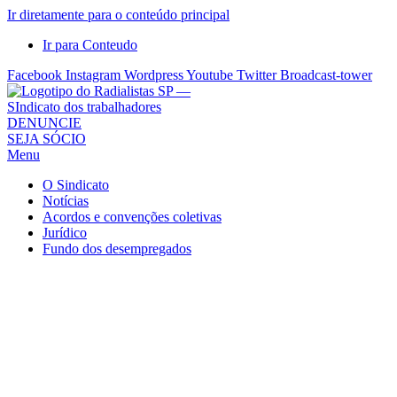
Ir diretamente para o conteúdo principal
Ir para Conteudo
Facebook
Instagram
Wordpress
Youtube
Twitter
Broadcast-tower
Sindicato
DENUNCIE
SEJA SÓCIO
dos
Menu
Radialistas
de
O Sindicato
São
Notícias
Acordos e convenções coletivas
Paulo
Jurídico
–
Fundo dos desempregados
Sindicato
dos
Radialistas
...