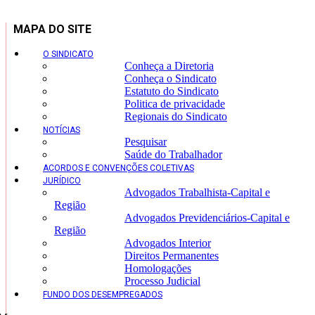
MAPA DO SITE
O SINDICATO
Conheça a Diretoria
Conheça o Sindicato
Estatuto do Sindicato
Politica de privacidade
Regionais do Sindicato
NOTÍCIAS
Pesquisar
Saúde do Trabalhador
ACORDOS E CONVENÇÕES COLETIVAS
JURÍDICO
Advogados Trabalhista-Capital e
Região
Advogados Previdenciários-Capital e
Região
Advogados Interior
Direitos Permanentes
Homologações
Processo Judicial
FUNDO DOS DESEMPREGADOS