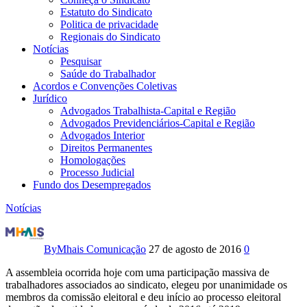
Estatuto do Sindicato
Politica de privacidade
Regionais do Sindicato
Notícias
Pesquisar
Saúde do Trabalhador
Acordos e Convenções Coletivas
Jurídico
Advogados Trabalhista-Capital e Região
Advogados Previdenciários-Capital e Região
Advogados Interior
Direitos Permanentes
Homologações
Processo Judicial
Fundo dos Desempregados
Notícias
Assembleia
define
By
Mhais Comunicação
27 de agosto de 2016
0
comissão
A assembleia ocorrida hoje com uma participação massiva de
trabalhadores associados ao sindicato, elegeu por unanimidade os
eleitoral
membros da comissão eleitoral e deu início ao processo eleitoral