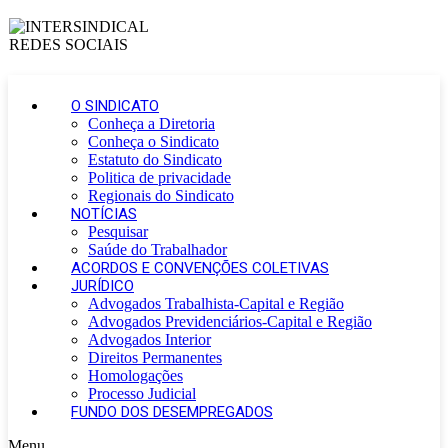
O SINDICATO
Conheça a Diretoria
Conheça o Sindicato
Estatuto do Sindicato
Politica de privacidade
Regionais do Sindicato
NOTÍCIAS
Pesquisar
Saúde do Trabalhador
ACORDOS E CONVENÇÕES COLETIVAS
JURÍDICO
Advogados Trabalhista-Capital e Região
Advogados Previdenciários-Capital e Região
Advogados Interior
Direitos Permanentes
Homologações
Processo Judicial
FUNDO DOS DESEMPREGADOS
Menu