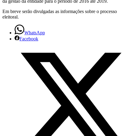
da gestão da entidade para o período de 2016 até 2019.
e
Em breve serão divulgadas as informações sobre o processo
eleitoral.
inicia
processo
WhatsApp
Facebook
de
eleição
para
a
gestão
2016/
2019