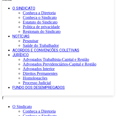
O SINDICATO
Conheça a Diretoria
Conheça o Sindicato
Estatuto do Sindicato
Politica de privacidade
Regionais do Sindicato
NOTÍCIAS
Pesquisar
Saúde do Trabalhador
ACORDOS E CONVENÇÕES COLETIVAS
JURÍDICO
Advogados Trabalhista-Capital e Região
Advogados Previdenciários-Capital e Região
Advogados Interior
Direitos Permanentes
Homologações
Processo Judicial
FUNDO DOS DESEMPREGADOS
f
O Sindicato
Conheça a Diretoria
Conheça o Sindicato